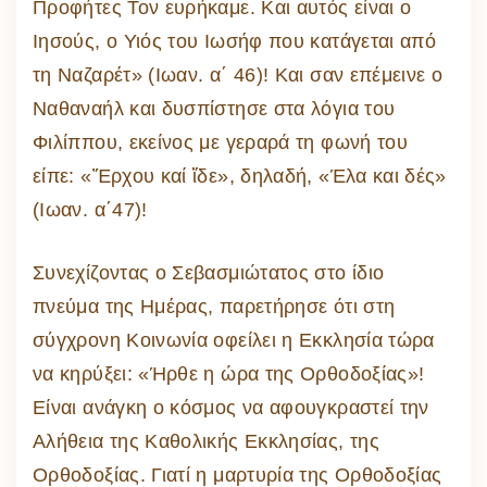
Προφήτες Τον ευρήκαμε. Και αυτός είναι ο
Ιησούς, ο Υιός του Ιωσήφ που κατάγεται από
τη Ναζαρέτ» (Ιωαν. α΄ 46)! Και σαν επέμεινε ο
Ναθαναήλ και δυσπίστησε στα λόγια του
Φιλίππου, εκείνος με γεραρά τη φωνή του
είπε: «Ἔρχου καί ἴδε», δηλαδή, «Έλα και δές»
(Ιωαν. α΄47)!
Συνεχίζοντας ο Σεβασμιώτατος στο ίδιο
πνεύμα της Ημέρας, παρετήρησε ότι στη
σύγχρονη Κοινωνία οφείλει η Εκκλησία τώρα
να κηρύξει: «Ήρθε η ώρα της Ορθοδοξίας»!
Είναι ανάγκη ο κόσμος να αφουγκραστεί την
Αλήθεια της Καθολικής Εκκλησίας, της
Ορθοδοξίας. Γιατί η μαρτυρία της Ορθοδοξίας