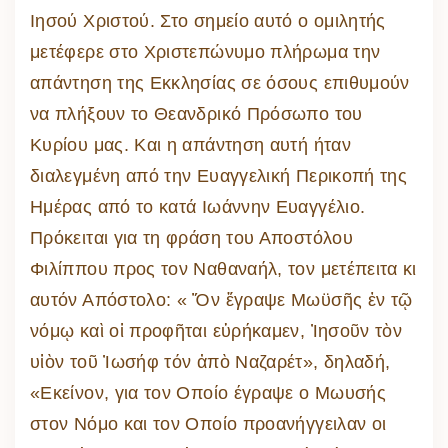
Ιησού Χριστού. Στο σημείο αυτό ο ομιλητής
μετέφερε στο Χριστεπώνυμο πλήρωμα την
απάντηση της Εκκλησίας σε όσους επιθυμούν
να πλήξουν το Θεανδρικό Πρόσωπο του
Κυρίου μας. Και η απάντηση αυτή ήταν
διαλεγμένη από την Ευαγγελική Περικοπή της
Ημέρας από το κατά Ιωάννην Ευαγγέλιο.
Πρόκειται για τη φράση του Αποστόλου
Φιλίππου προς τον Ναθαναήλ, τον μετέπειτα κι
αυτόν Απόστολο: « Ὅν ἔγραψε Μωϋσῆς ἐν τῷ
νόμῳ καὶ οἱ προφῆται εὑρήκαμεν, Ἰησοῦν τὸν
υἱὸν τοῦ Ἰωσήφ τόν ἀπὸ Ναζαρέτ», δηλαδή,
«Εκείνον, για τον Οποίο έγραψε ο Μωυσής
στον Νόμο και τον Οποίο προανήγγειλαν οι