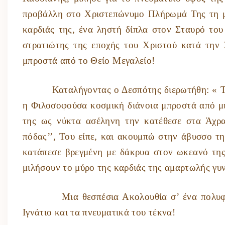
προβάλλη στο Χριστεπώνυμο Πλήρωμά Της τη μ
καρδιάς της, ένα ληστή δίπλα στον Σταυρό το
στρατιώτης της εποχής του Χριστού κατά την
μπροστά από το Θείο Μεγαλείο!
Καταλήγοντας ο Δεσπότης διερωτήθη: « Τ
η Φιλοσοφούσα κοσμική διάνοια μπροστά από μι
της ως νύκτα ασέληνη την κατέθεσε στα Άχρ
πόδας’’, Του είπε, και ακουμπώ στην άβυσσο τ
κατάπεσε βρεγμένη με δάκρυα στον ωκεανό της
μιλήσουν το μύρο της καρδιάς της αμαρτωλής γυ
Μια θεσπέσια Ακολουθία σ’ ένα πολυφροντ
Ιγνάτιο και τα πνευματικά του τέκνα!