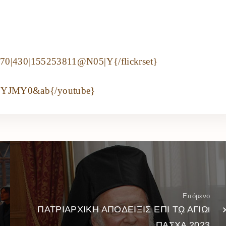
570|430|155253811@N05|Y{/flickrset}
OYJMY0&ab{/youtube}
Επόμενο
ΠΑΤΡΙΑΡΧΙΚΗ ΑΠΟΔΕΙΞΙΣ ΕΠΙ Τῼ ΑΓΙΩι
ΠΑΣΧΑ 2023