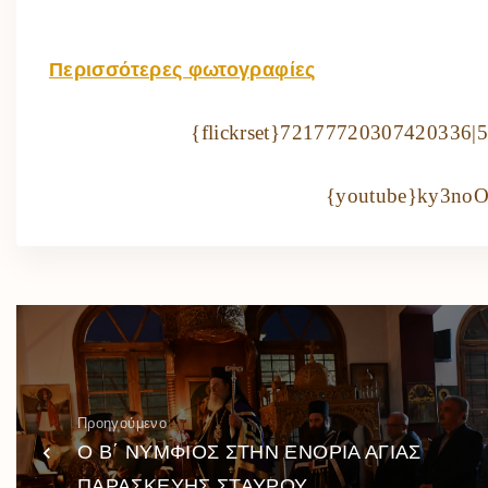
Περισσότερες φωτογραφίες
{flickrset}72177720307420336|
{youtube}ky3no
Προηγούμενο
Ο Β΄ ΝΥΜΦΙΟΣ ΣΤΗΝ ΕΝΟΡΙΑ ΑΓΙΑΣ
ΠΑΡΑΣΚΕΥΗΣ ΣΤΑΥΡΟΥ