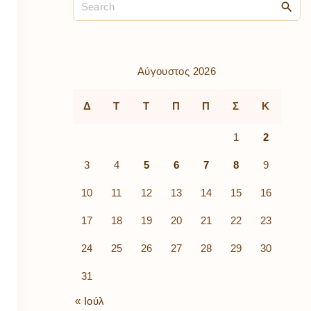
ρὰ
λίων
ικά
κῶν
μός
Αύγουστος 2026
ν
Δ
Τ
Τ
Π
Π
Σ
Κ
1
2
3
4
5
6
7
8
9
10
11
12
13
14
15
16
17
18
19
20
21
22
23
24
25
26
27
28
29
30
31
« Ιούλ