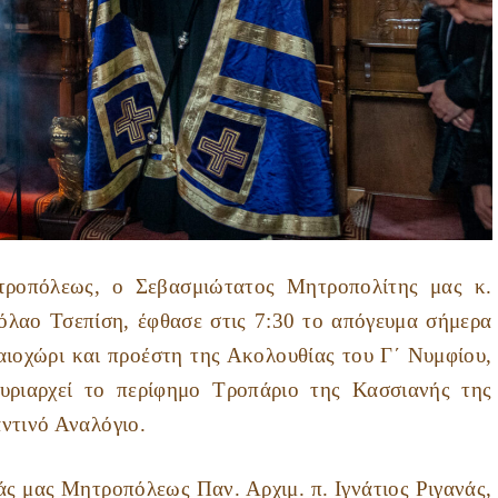
πόλεως, ο Σεβασμιώτατος Μητροπολίτης μας κ.
λαο Τσεπίση, έφθασε στις 7:30 το απόγευμα σήμερα
αιοχώρι και προέστη της Ακολουθίας του Γ΄ Νυμφίου,
υριαρχεί το περίφημο Τροπάριο της Κασσιανής της
ντινό Αναλόγιο.
ας Μητροπόλεως Παν. Αρχιμ. π. Ιγνάτιος Ριγανάς,