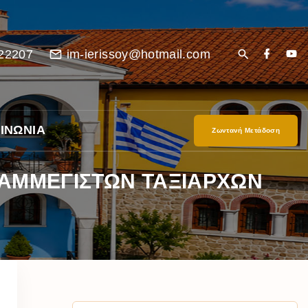
22207
im-ierissoy@hotmail.com
ΙΝΩΝΙΑ
Ζωντανή Μετάδοση
 ΠΑΜΜΕΓΙΣΤΩΝ ΤΑΞΙΑΡΧΩΝ
είο
Ι”