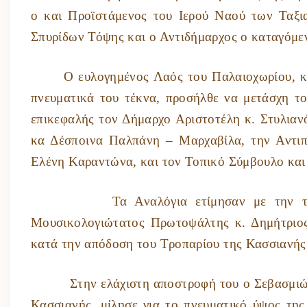
ο και Προϊστάμενος του Ιερού Ναού των Ταξι
Σπυρίδων Τόψης και ο Αντιδήμαρχος ο καταγόμε
Ο ευλογημένος Λαός του Παλαιοχωρίου, κα
πνευματικά του τέκνα, προσήλθε να μετάσχη το
επικεφαλής τον Δήμαρχο Αριστοτέλη κ. Στυλιαν
κα Δέσποινα Παλπάνη – Μαρχαβίλα, την Αντιπ
Ελένη Καραντώνα, και τον Τοπικό Σύμβουλο και
Τα Αναλόγια ετίμησαν με την τέχνη το
Μουσικολογιώτατος Πρωτοψάλτης κ. Δημήτριος
κατά την απόδοση του Τροπαρίου της Κασσιανής
Στην ελάχιστη αποστροφή του ο Σεβασμιώτατ
Κασσιανής, μίλησε για το πνευματικό ύψος τ