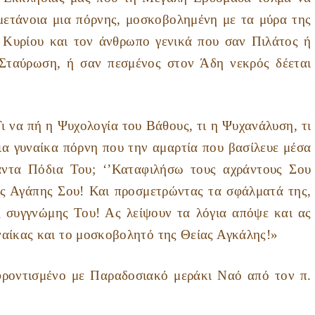
ετάνοια μια πόρνης, μοσκοβολημένη με τα μύρα της
υ Κυρίου και τον άνθρωπο γενικά που σαν Πιλάτος ή
 Σταύρωση, ή σαν πεσμένος στον Άδη νεκρός δέεται
ι να πή η Ψυχολογία του Βάθους, τι η Ψυχανάλυση, τι
α γυναίκα πόρνη που την αμαρτία που βασίλευε μέσα
αντα Πόδια Του; ‘’Καταφιλήσω τους αχράντους Σου
ης Αγάπης Σου! Και προσμετρώντας τα σφάλματά της,
 συγγνώμης Του! Ας λείψουν τα λόγια απόψε και ας
ναίκας και το μοσκοβολητό της Θείας Αγκάλης!»
ισμένο με Παραδοσιακό μεράκι Ναό από τον π.