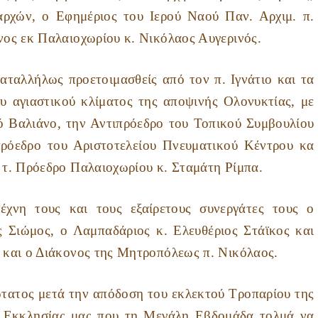
αρχών, ο Εφημέριος του Ιερού Ναού Παν. Αρχιμ. π.
νος εκ Παλαιοχωρίου κ. Νικόλαος Αυγερινός.
ταλλήλως προετοιμασθείς από τον π. Ιγνάτιο και τα
υ αγιαστικού κλίματος της αποψινής Ολονυκτίας, με
ό Βαλιάνο, την Αντιπρόεδρο του Τοπικού Συμβουλίου
ρόεδρο του Αριστοτελείου Πνευματικού Κέντρου κα
 τ. Πρόεδρο Παλαιοχωρίου κ. Σταμάτη Ρίμπα.
υς και τους εξαίρετους συνεργάτες τους ο
 Σιώμος, ο Λαμπαδάριος κ. Ελευθέριος Στάϊκος και
 και ο Διάκονος της Μητροπόλεως π. Νικόλαος.
ος μετά την απόδοση του εκλεκτού Τροπαρίου της
ης Εκκλησίας μας που τη Μεγάλη Εβδομάδα τολμά να