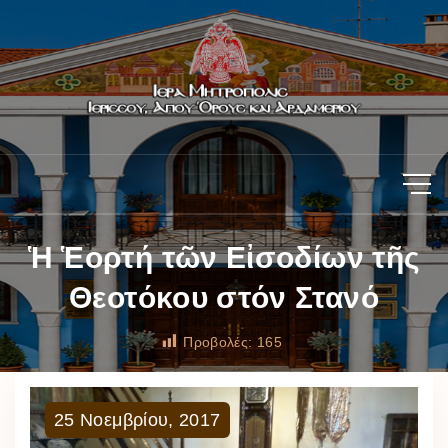
Ἡ Ἑορτή τῶν Εἰσοδίων τῆς
Θεοτόκου στόν Στανό
Προβολές:
165
25
Νοεμβρίου
,
2017