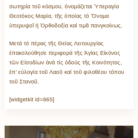
σωτηρία τοῦ κόσμου, ὁνομάζεται Ὑπεραγία
Θεοτόκος Μαρία, τῆς ὁποίας τό Ὄνομα
ὑπερυψοῖ ἡ Ὀρθοδοξία καί τιμᾶ πανγκοίνως.
Μετά τό πέρας τῆς Θείας Λειτουργίας
ἐπακολούθησε περιφορά τῆς Ἁγίας Εἰκόνος
τῶν Εἰσοδίων ἀνά τίς ὁδούς τῆς Κοινότητος,
ἐπ’ εὐλογία τοῦ Λαοῦ καί τοῦ φιλοθέου τόπου
τοῦ Στανοῦ.
[widgetkit id=665]