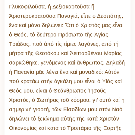
Γλυκοφιλοῦσα, ἡ Δεξιοκαρτοῦσα ἤ
Ἀριστεροκρατοῦσα Παναγιά, εἶπε ὁ Δεσπότης,
ἕνα καί μόνο δηλώνει: Ὅτι ὁ Χριστός μας εἶναι
ὁ Θεός, τό δεύτερο Πρόσωπο τῆς Ἁγίας
Τριάδος, πού ἀπό τίς τίμιες λαγόνες, ἀπό τή
μήτρα τῆς Θεοτόκου καί Ἀειπαρθένου Μαρίας
σαρκώθηκε, γενόμενος καί ἄνθρωπος. Δηλαδή
ἡ Παναγία μᾶς λέγει ἕνα καί μοναδικό: Αὐτόν
πού κρατάω στήν ἀγκάλη μου εἶναι ὁ Υἱός καί
Θεός μου, εἶναι ὁ Θεάνθρωπος Ἰησοῦς
Χριστός, ὁ Σωτήρας τοῦ κόσμου, γι’ αὐτό καί ἡ
σημερινή γιορτή, τῶν Εἰσοδίων μου στόν Ναό
δηλώνει τό ξεκίνημα αὐτῆς τῆς κατά Χριστόν
Οἰκονομίας καί κατά τό Τροπάριο τῆς Ἑορτῆς