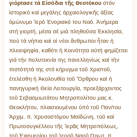
γιόρτασε τά Εἰσόδια τῆς Θεοτόκου
στόν
ἱστορικό καί μεγάλης ἀρχαιολογικῆς ἀξίας
ὁμώνυμο Ἱερό Ἐνοριακό του Ναό. Ἀνήμερα
στή γιορτή, μέσα σέ μιά πληθοῦσα Ἐκκλησία,
πού τά νήπια καί οἱ νέοι ἄνθρωποι ἦταν ἡ
πλειοψηφία, καθότι ἡ Κοινότητα αὐτή φημίζεται
γιά τήν πολυτεκνία της πανελληνίως καί τήν
πιστότητά της στό κήρυγμα τοῦ Χριστοῦ,
ἐτελέσθη ἡ Ἀκολουθία τοῦ Ὄρθρου καί ἡ
πανηγυρική Θεία Λειτουργία, προεξάρχοντος
τοῦ Σεβασμιωτάτου Μητροπολίτου μας κ.
Θεοκλήτου, πλαισιουμένου ὑπό τοῦ Παν/του
Ἀρχιμ. π. Χρυσοστόμου Μαϊδώνη, τοῦ καί
Πρωτοσυγκέλλου τῆς Ἱερᾶς Μητροπόλεως,
τοῦ Ἐφημερίου τοῦ Ἱεροῦ Ναοῦ Πρωτ. π.