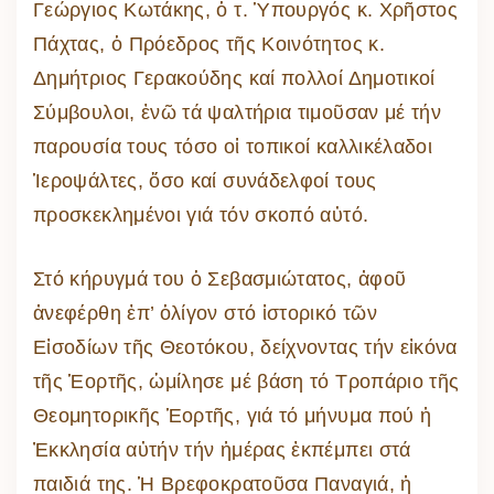
Γεώργιος Κωτάκης, ὁ τ. Ὑπουργός κ. Χρῆστος
Πάχτας, ὁ Πρόεδρος τῆς Κοινότητος κ.
Δημήτριος Γερακούδης καί πολλοί Δημοτικοί
Σύμβουλοι, ἐνῶ τά ψαλτήρια τιμοῦσαν μέ τήν
παρουσία τους τόσο οἱ τοπικοί καλλικέλαδοι
Ἱεροψάλτες, ὅσο καί συνάδελφοί τους
προσκεκλημένοι γιά τόν σκοπό αὐτό.
Στό κήρυγμά του ὁ Σεβασμιώτατος, ἀφοῦ
ἀνεφέρθη ἐπ’ ὁλίγον στό ἱστορικό τῶν
Εἰσοδίων τῆς Θεοτόκου, δείχνοντας τήν εἰκόνα
τῆς Ἑορτῆς, ὡμίλησε μέ βάση τό Τροπάριο τῆς
Θεομητορικῆς Ἑορτῆς, γιά τό μήνυμα πού ἡ
Ἐκκλησία αὐτήν τήν ἡμέρας ἐκπέμπει στά
παιδιά της. Ἡ Βρεφοκρατοῦσα Παναγιά, ἡ