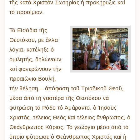
τῆς κατά Χριστόν Σωτηρίας ἡ προκήρυξις καί
τό προοίμιον.
Τά Εἰσόδια τῆς
Θεοτόκου, με ἄλλα
λόγια, κατέληξε ὁ
ὁμιλητής, δηλώνουν
καί φανερώνουν τήν
προαιώνια Βουλή,
τήν θέληση – ἀπόφαση τοῦ Τριαδικοῦ Θεοῦ,
μέσα ἀπό τή γαστέρα τῆς Θεοτόκου νά
φυτρώση τό Ρόδο τό Ἀμάραντο, ὁ Ἰησοῦς
Χριστός, τέλειος Θεός καί τέλειος ἄνθρωπος, ὁ
Θεάνθρωπος Κύριος. Τό γεώργιο μέσα ἀπό τό
ὁποῖο φύτρωσε ὁ Θεάνθρωπος Χριστός καί ἡ