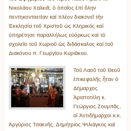
Νικολάου Χαλκιᾶ, ὁ ὁποῖος ἐπί ὅλην
πεντηκονταετίαν καί πλέον διακονεῖ τήν
Ἐκκλησία τοῦ Χριστοῦ ὡς Κληρικός καί
ὑπηρέτησε παραλλήλως εὐόρκως καί τό
σχολεῖο τοῦ Χωριοῦ ὡς διδάσκαλος καί τοῦ
Διακόνου π. Γεωργίου Κυριάκου.
Τοῦ Λαοῦ τοῦ Θεοῦ
ἐπικεφαλῆς ἦταν ὁ
Δήμαρχος
Ἀριστοτέλη κ.
Γεώργιος Ζουμπᾶς,
οἱ Ἀντιδήμαρχοι κ.κ.
Ἀργύριος Τσακνῆς, Δημήτριος Ψιλιάγκος καί