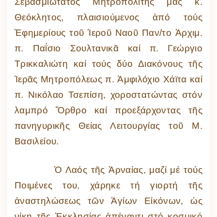
Σεβασμιώτατος Μητροπολίτης μας κ.
Θεόκλητος, πλαισιούμενος ἀπό τούς
Ἐφημερίους τοῦ Ἱεροῦ Ναοῦ Παν/το Ἀρχιμ.
π. Παΐσιο Σουλτανικᾶ καί π. Γεώργιο
Τρικκαλιώτη καί τούς δύο Διακόνους τῆς
Ἱερᾶς Μητροπόλεως π. Ἀμφιλόχιο Χάϊτα καί
π. Νικόλαο Τσεπίση, χοροστατώντας στόν
λαμπρό Ὄρθρο καί προεξάρχοντας τῆς
πανηγυρικῆς Θείας Λειτουργίας τοῦ Μ.
Βασιλείου.
Ὁ Λαός τῆς Ἀρναίας, μαζί μέ τούς
Ποιμένες του, χάρηκε τή γιορτή τῆς
ἀναστηλώσεως τῶν Ἁγίων Εἰκόνων, ὡς
νίκη τῆς Ἐκκλησίας ἀπέναντι στό κοσμικό