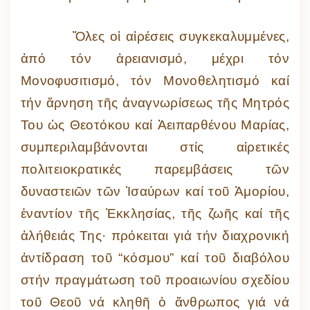
Ὅλες οἱ αἱρέσεις συγκεκαλυμμένες,
ἀπό τόν ἀρειανισμό, μέχρι τόν
Μονοφυσιτισμό, τόν Μονοθελητισμό καί
τήν ἄρνηση τῆς ἀναγνωρίσεως τῆς Μητρός
Του ὡς Θεοτόκου καί Ἀειπαρθένου Μαρίας,
συμπεριλαμβάνονται στίς αἱρετικές
πολιτειοκρατικές παρεμβάσεις τῶν
δυναστειῶν τῶν Ἰσαύρων καί τοῦ Ἀμορίου,
ἐναντίον τῆς Ἐκκλησίας, τῆς ζωῆς καί τῆς
ἀλήθειάς Της· πρόκειται γιά τήν διαχρονική
ἀντίδραση τοῦ “κόσμου” καί τοῦ διαβόλου
στήν πραγμάτωση τοῦ προαιωνίου σχεδίου
τοῦ Θεοῦ νά κληθῆ ὁ ἄνθρωπος γιά νά