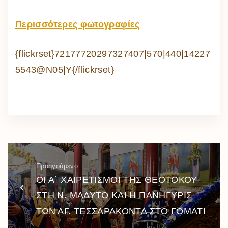
Περισσότερες φωτογραφίες
{flickrset}72177720297327407|570|440|14227
5543@N05|Y{/flickrset}
Προηγούμενο
ΟΙ Α΄ ΧΑΙΡΕΤΙΣΜΟΙ ΤΗΣ ΘΕΟΤΟΚΟΥ
ΣΤΗ Ν. ΜΑΔΥΤΟ ΚΑΙ Η ΠΑΝΗΓΥΡΙΣ
ΤΩΝ ΑΓ. ΤΕΣΣΑΡΑΚΟΝΤΑ ΣΤΟ ΓΟΜΑΤΙ