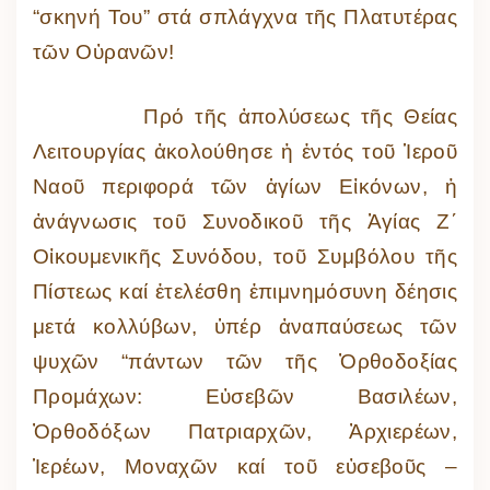
“σκηνή Του” στά σπλάγχνα τῆς Πλατυτέρας
τῶν Οὐρανῶν!
Πρό τῆς ἀπολύσεως τῆς Θείας
Λειτουργίας ἀκολούθησε ἡ ἐντός τοῦ Ἱεροῦ
Ναοῦ περιφορά τῶν ἁγίων Εἰκόνων, ἡ
ἀνάγνωσις τοῦ Συνοδικοῦ τῆς Ἁγίας Ζ΄
Οἰκουμενικῆς Συνόδου, τοῦ Συμβόλου τῆς
Πίστεως καί ἐτελέσθη ἐπιμνημόσυνη δέησις
μετά κολλύβων, ὑπέρ ἀναπαύσεως τῶν
ψυχῶν “πάντων τῶν τῆς Ὀρθοδοξίας
Προμάχων: Εὐσεβῶν Βασιλέων,
Ὀρθοδόξων Πατριαρχῶν, Ἀρχιερέων,
Ἱερέων, Μοναχῶν καί τοῦ εὐσεβοῦς –