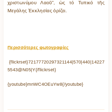
χριστωνύμου Λαοῦ”, ὡς τό Τυπικό τῆς
Μεγάλης Ἐκκλησίας ὁρίζει.
Περισσότερες φωτογραφίες
{flickrset}72177720297321144|570|440|14227
5543@N05|Y{/flickrset}
{youtube}mnWC4OEuYw8{/youtube}