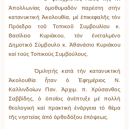
Ἀπολλωνίας ὁμοθυμαδόν παρέστη στήν
κατανυκτική Ἀκολουθία, μέ ἐπικεφαλῆς τόν
Πρόεδρο τοῦ Τοπικοῦ Συμβουλίου κ.
Βασίλειο Κυριάκου, τόν ἐνεταλμένο
Δημοτικό Σύμβουλο κ. Ἀθανάσιο Κυριάκου
καί τούς Τοπικούς Συμβούλους.
Ὁμιλητής κατά τήν κατανυκτική
Ἀκολουθία ἦταν ὁ Ἐφημέριος Ν.
Καλλινδοίων Παν. Ἀρχιμ. π. Χρύσανθος
Σαββίδης, ὁ ὁποῖος ἀνέπτυξε μέ πολλή
θεολογική καί πρακτική ἐνάργεια τό θέμα
τῆς νηστείας ἀπό ὀρθοδόξου ἐπόψεως.