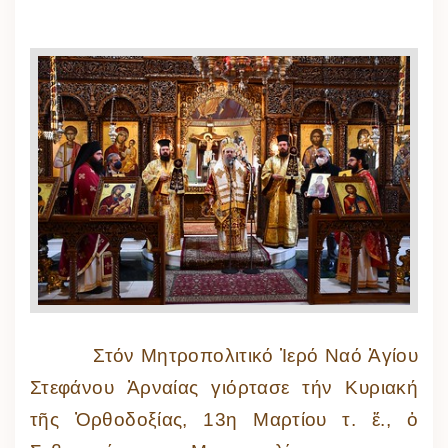
Στόν Μητροπολιτικό Ἱερό Ναό Ἁγίου
Στεφάνου Ἀρναίας γιόρτασε τήν Κυριακή
τῆς Ὀρθοδοξίας, 13η Μαρτίου τ. ἔ., ὁ