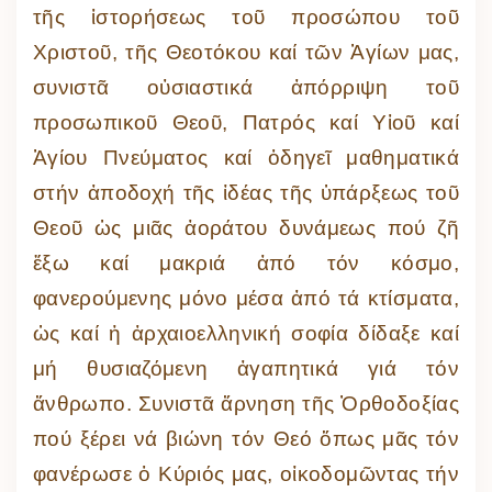
τῆς ἱστορήσεως τοῦ προσώπου τοῦ
Χριστοῦ, τῆς Θεοτόκου καί τῶν Ἁγίων μας,
συνιστᾶ οὐσιαστικά ἀπόρριψη τοῦ
προσωπικοῦ Θεοῦ, Πατρός καί Υἱοῦ καί
Ἁγίου Πνεύματος καί ὁδηγεῖ μαθηματικά
στήν ἀποδοχή τῆς ἰδέας τῆς ὑπάρξεως τοῦ
Θεοῦ ὡς μιᾶς ἀοράτου δυνάμεως πού ζῆ
ἔξω καί μακριά ἀπό τόν κόσμο,
φανερούμενης μόνο μέσα ἀπό τά κτίσματα,
ὡς καί ἡ ἀρχαιοελληνική σοφία δίδαξε καί
μή θυσιαζόμενη ἀγαπητικά γιά τόν
ἄνθρωπο. Συνιστᾶ ἄρνηση τῆς Ὀρθοδοξίας
πού ξέρει νά βιώνη τόν Θεό ὅπως μᾶς τόν
φανέρωσε ὁ Κύριός μας, οἰκοδομῶντας τήν