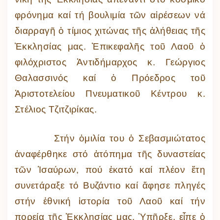
φρόνημα καί τή βουλιμία τῶν αἱρέσεων νά
διαρραγῆ ὁ τίμιος χιτώνας τῆς ἀλήθειας τῆς
Ἐκκλησίας μας. Ἐπικεφαλῆς τοῦ Λαοῦ ὁ
φιλόχριστος Ἀντιδήμαρχος κ. Γεώργιος
Θαλασσινός καί ὁ Πρόεδρος τοῦ
Ἀριστοτελείου Πνευματικοῦ Κέντρου κ.
Στέλιος Τζιτζιρίκας.
Στήν ὁμιλία του ὁ Σεβασμιώτατος
ἀναφέρθηκε στό ἀτόπημα τῆς δυναστείας
τῶν Ἰσαύρων, πού ἑκατό καί πλέον ἔτη
συνετάραξε τό Βυζάντιο καί ἄφησε πληγές
στήν ἐθνική ἱστορία τοῦ Λαοῦ καί τήν
πορεία τῆς Ἐκκλησίας μας. Ὑπῆρξε, εἶπε ὁ