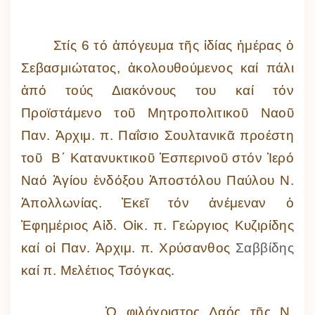
Στίς 6 τό ἀπόγευμα τῆς ἰδίας ἡμέρας ὁ
Σεβασμιώτατος, ἀκολουθούμενος καί πάλι
ἀπό τούς Διακόνους του καί τόν
Προϊστάμενο τοῦ Μητροπολιτικοῦ Ναοῦ
Παν. Ἀρχιμ. π. Παΐσιο Σουλτανικᾶ προέστη
τοῦ Β΄ Κατανυκτικοῦ Ἑσπερινοῦ στόν Ἱερό
Ναό Ἁγίου ἐνδόξου Ἀποστόλου Παύλου Ν.
Ἀπολλωνίας. Ἐκεῖ τόν ἀνέμεναν ὁ
Ἐφημέριος Αἰδ. Οἰκ. π. Γεώργιος Κυζιρίδης
καί οἱ Παν. Ἀρχιμ. π. Χρύσανθος
Σαββίδης
καί π. Μελέτιος Τσόγκας.
Ὁ φιλόχριστος Λαός τῆς Ν.