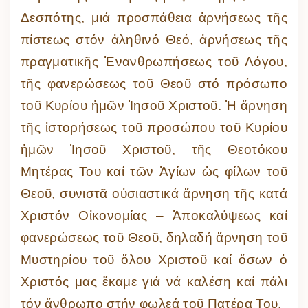
Δεσπότης, μιά προσπάθεια ἀρνήσεως τῆς
πίστεως στόν ἀληθινό Θεό, ἀρνήσεως τῆς
πραγματικῆς Ἐνανθρωπήσεως τοῦ Λόγου,
τῆς φανερώσεως τοῦ Θεοῦ στό πρόσωπο
τοῦ Κυρίου ἡμῶν Ἰησοῦ Χριστοῦ. Ἡ ἄρνηση
τῆς ἱστορήσεως τοῦ προσώπου τοῦ Κυρίου
ἡμῶν Ἰησοῦ Χριστοῦ, τῆς Θεοτόκου
Μητέρας Του καί τῶν Ἁγίων ὡς φίλων τοῦ
Θεοῦ, συνιστᾶ οὐσιαστικά ἄρνηση τῆς κατά
Χριστόν Οἰκονομίας – Ἀποκαλύψεως καί
φανερώσεως τοῦ Θεοῦ, δηλαδή ἄρνηση τοῦ
Μυστηρίου τοῦ ὅλου Χριστοῦ καί ὅσων ὁ
Χριστός μας ἔκαμε γιά νά καλέση καί πάλι
τόν ἄνθρωπο στήν φωλεά τοῦ Πατέρα Του.