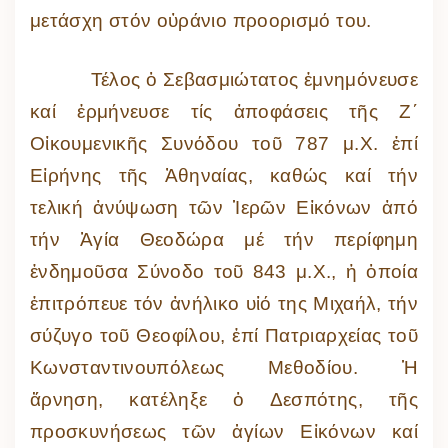
μετάσχη στόν οὐράνιο προορισμό του.
Τέλος ὁ Σεβασμιώτατος ἐμνημόνευσε
καί ἑρμήνευσε τίς ἀποφάσεις τῆς Ζ΄
Οἰκουμενικῆς Συνόδου τοῦ 787 μ.Χ. ἐπί
Εἰρήνης τῆς Ἀθηναίας, καθώς καί τήν
τελική ἀνύψωση τῶν Ἱερῶν Εἰκόνων ἀπό
τήν Ἁγία Θεοδώρα μέ τήν περίφημη
ἐνδημοῦσα Σύνοδο τοῦ 843 μ.Χ., ἡ ὁποία
ἐπιτρόπευε τόν ἀνήλικο υἱό της Μιχαήλ, τήν
σύζυγο τοῦ Θεοφίλου, ἐπί Πατριαρχείας τοῦ
Κωνσταντινουπόλεως Μεθοδίου. Ἡ
ἄρνηση, κατέληξε ὁ Δεσπότης, τῆς
προσκυνήσεως τῶν ἁγίων Εἰκόνων καί