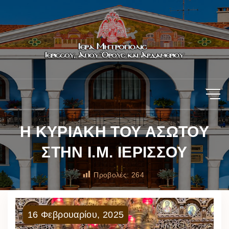
Η ΚΥΡΙΑΚΗ ΤΟΥ ΑΣΩΤΟΥ
ΣΤΗΝ Ι.Μ. ΙΕΡΙΣΣΟΥ
Προβολές:
264
16
Φεβρουαρίου
,
2025