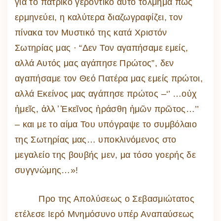
για το πατρικό γεροντικό αυτό τόλμημα πως
ερμηνεύει, η καλύτερα διαζωγραφίζει, τον
πίνακα τον Μυστικό της κατά Χριστόν
Σωτηρίας μας · “Δεν Τον αγαπήσαμε εμείς,
αλλά Αυτός μας αγάπησε Πρώτος”, δεν
αγαπήσαμε τον Θεό Πατέρα μας εμείς πρώτοι,
αλλά Εκείνος μας αγάπησε πρώτος –‘’ …οὐχ
ἡμεῖς, ἀλλ ̓ Ἐκεῖνος ἠράσθη ἡμῶν πρῶτος…’’
– και με το αίμα Του υπόγραψε το συμβόλαιο
της Σωτηρίας μας… υποκλινόμενος στο
μεγαλείο της βουβής μεν, μα τόσο γοερής δε
συγγνώμης…»!
Προ της Απολύσεως ο Σεβασμιώτατος
ετέλεσε Ιερό Μνημόσυνο υπέρ Αναπαύσεως