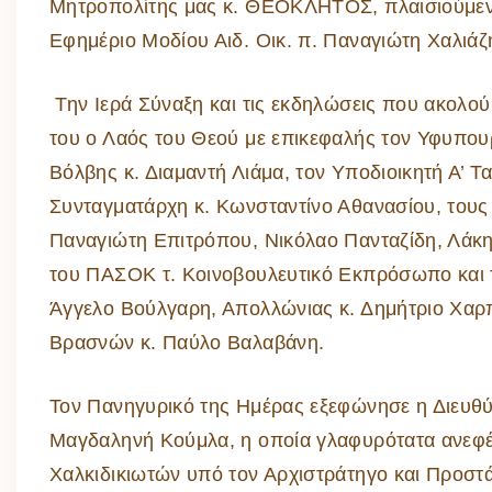
Μητροπολίτης μας κ. ΘΕΟΚΛΗΤΟΣ, πλαισιούμενο
Εφημέριο Μοδίου Αιδ. Οικ. π. Παναγιώτη Χαλιάζη
Την Ιερά Σύναξη και τις εκδηλώσεις που ακολο
του ο Λαός του Θεού με επικεφαλής τον Υφυπου
Βόλβης κ. Διαμαντή Λιάμα, τον Υποδιοικητή Α’ 
Συνταγματάρχη κ. Κωνσταντίνο Αθανασίου, τους
Παναγιώτη Επιτρόπου, Νικόλαο Πανταζίδη, Λάκ
του ΠΑΣΟΚ τ. Κοινοβουλευτικό Εκπρόσωπο και τ
Άγγελο Βούλγαρη, Απολλώνιας κ. Δημήτριο Χαρ
Βρασνών κ. Παύλο Βαλαβάνη.
Τον Πανηγυρικό της Ημέρας εξεφώνησε η Διευθύ
Μαγδαληνή Κούμλα, η οποία γλαφυρότατα ανεφ
Χαλκιδικιωτών υπό τον Αρχιστράτηγο και Προστ