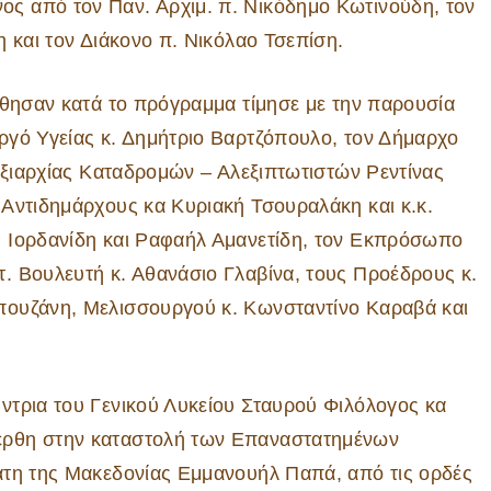
ς από τον Παν. Αρχιμ. π. Νικόδημο Κωτινούδη, τον
 και τον Διάκονο π. Νικόλαο Τσεπίση.
ύθησαν κατά το πρόγραμμα τίμησε με την παρουσία
ργό Υγείας κ. Δημήτριο Βαρτζόπουλο, τον Δήμαρχο
Ταξιαρχίας Καταδρομών – Αλεξιπτωτιστών Ρεντίνας
 Αντιδημάρχους κα Κυριακή Τσουραλάκη και κ.κ.
η Ιορδανίδη και Ραφαήλ Αμανετίδη, τον Εκπρόσωπο
. Βουλευτή κ. Αθανάσιο Γλαβίνα, τους Προέδρους κ.
πουζάνη, Μελισσουργού κ. Κωνσταντίνο Καραβά και
ντρια του Γενικού Λυκείου Σταυρού Φιλόλογος κα
έρθη στην καταστολή των Επαναστατημένων
άτη της Μακεδονίας Εμμανουήλ Παπά, από τις ορδές