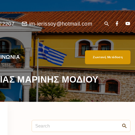
22207
im-ierissoy@hotmail.com
ΙΝΩΝΙΑ
Ζωντανή Μετάδοση
ΙΑΣ ΜΑΡΙΝΗΣ ΜΟΔΙΟΥ
είο
Ι”