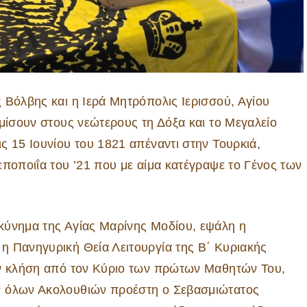
 Βόλβης και η Ιερά Μητρόπολις Ιερισσού, Αγίου
υμίσουν στους νεώτερους τη Δόξα και το Μεγαλείο
ς 15 Ιουνίου του 1821 απέναντι στην Τουρκιά,
εποποιΐα του ’21 που με αίμα κατέγραψε το Γένος των
κύνημα της Αγίας Μαρίνης Μοδίου, εψάλη η
η Πανηγυρική Θεία Λειτουργία της Β΄ Κυριακής
ην κλήση από τον Κύριο των πρώτων Μαθητών Του,
ν όλων Ακολουθιών προέστη ο Σεβασμιώτατος