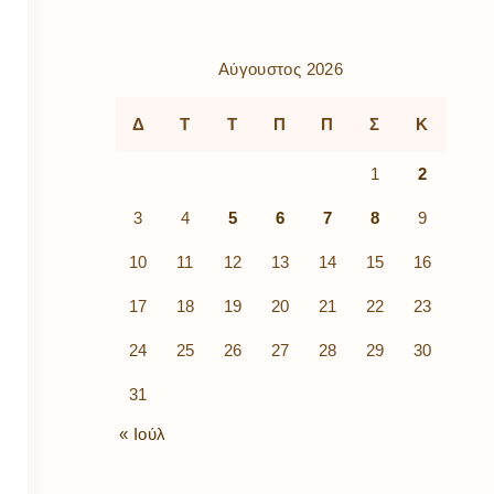
ρὰ
λίων
ικά
Αύγουστος 2026
κῶν
μός
Δ
Τ
Τ
Π
Π
Σ
Κ
ν
1
2
3
4
5
6
7
8
9
10
11
12
13
14
15
16
17
18
19
20
21
22
23
24
25
26
27
28
29
30
31
« Ιούλ