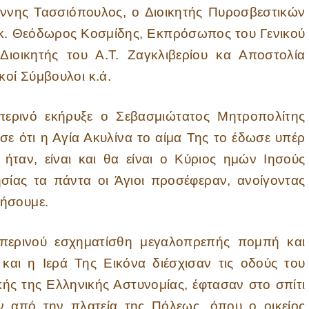
ννης Τασσιόπουλος, ο Διοικητής Πυροσβεστικών
. Θεόδωρος Κοσμίδης, Εκπρόσωπος του Γενικού
Διοικητής του Α.Τ. Ζαγκλιβερίου κα Αποστολία
κοί Σύμβουλοι κ.ά.
εκήρυξε ο Σεβασμιώτατος Μητροπολίτης
ε ότι η Αγία Ακυλίνα το αίμα Της το έδωσε υπέρ
 ήταν, είναι και θα είναι ο Κύριος ημών Ιησούς
ησίας τα πάντα οι Άγιοι προσέφεραν, ανοίγοντας
θήσουμε.
 εσχηματίσθη μεγαλοπρεπής πομπή και
και η Ιερά Της Εικόνα διέσχισαν τις οδούς του
κής της Ελληνικής Αστυνομίας, έφτασαν στο σπίτι
ν από την πλατεία της Πόλεως, όπου ο οικείος