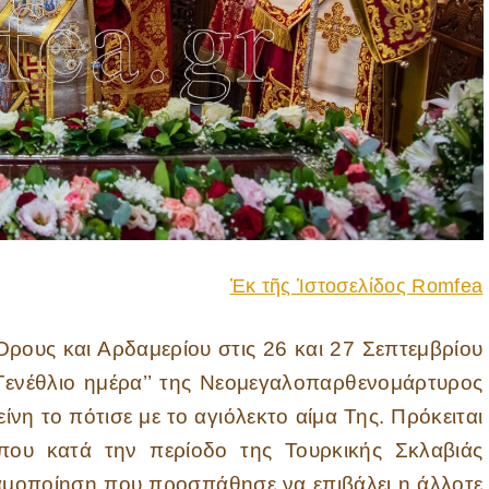
Ἐκ τῆς Ἱστοσελίδος Romfea
ς και Αρδαμερίου στις 26 και 27 Σεπτεμβρίου
‘’Γενέθλιο ημέρα’’ της Νεομεγαλοπαρθενομάρτυρος
ίνη το πότισε με το αγιόλεκτο αίμα Της. Πρόκειται
που κατά την περίοδο της Τουρκικής Σκλαβιάς
λαμοποίηση που προσπάθησε να επιβάλει η άλλοτε