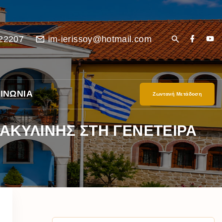
22207
im-ierissoy@hotmail.com
ΙΝΩΝΙΑ
Ζωντανή Μετάδοση
ΚΥΛΙΝΗΣ ΣΤΗ ΓΕΝΕΤΕΙΡΑ
είο
Ι”