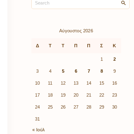
ρὰ
λίων
ικά
κῶν
μός
Αύγουστος 2026
ν
Δ
Τ
Τ
Π
Π
Σ
Κ
1
2
3
4
5
6
7
8
9
10
11
12
13
14
15
16
17
18
19
20
21
22
23
24
25
26
27
28
29
30
31
« Ιούλ