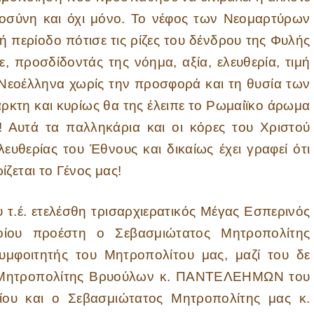
οσύνη και όχι μόνο. Το νέφος των Νεομαρτύρων
 περίοδο πότισε τις ρίζες του δένδρου της Φυλής
, προσδίδοντάς της νόημα, αξία, ελευθερία, τιμή
 Νεοέλληνα χωρίς την προσφορά και τη θυσία των
ρκτη και κυρίως θα της έλειπε το Ρωμαίϊκο άρωμα
ς! Αυτά τα παλληκάρια και οι κόρες του Χριστού
ευθερίας του Έθνους και δικαίως έχει γραφεί ότι
ζεται το Γένος μας!
 τ.έ. ετελέσθη τρισαρχιερατικός Μέγας Εσπερινός
οίου προέστη ο Σεβασμιώτατος Μητροπολίτης
μφοιτητής του Μητροπολίτου μας, μαζί του δε
 Μητροπολίτης Βρυούλων κ. ΠΑΝΤΕΛΕΗΜΩΝ του
ίου και ο Σεβασμιώτατος Μητροπολίτης μας κ.