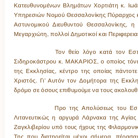
Κατευθυνομένων Βλημάτων Χορτιάτη κ. Ιωά
Υπηρεσιών Νομού Θεσσαλονίκης Πύραρχος κ
Αστυνομικού Διευθυντού Θεσσαλονίκης, η 
Μεγαρχιώτη, πολλοί Δημοτικοί και Περιφερεια
Τον θείο λόγο κατά τον Εσπερινό 
Σιδηροκάστρου κ. ΜΑΚΑΡΙΟΣ, ο οποίος τόνισ
της Εκκλησίας, κέντρο της οποίας πάντοτε
Χριστός. Γι’ Αυτόν τον Δομήτορα της Εκκλ
δρόμο σε όσους επιθυμούμε να τους ακολου
Προ της Απολύσεως του Εσπερινού
Λιτανευτικώς η αργυρά Λάρνακα της Αγίας 
Ζαγκλιβερίου υπό τους ήχους της Φιλαρμονι
Της που διατηρείται μέχρι σήμερα, πέρασα