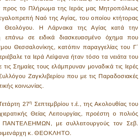
α προς το Πλήρωμα της Ιεράς μας Μητροπόλεως
 μεγαλοπρεπή Ναό της Αγίας, του οποίου κτήτορας
ος Θεολόγου. Η Λάρνακα της Αγίας κατά την
η επάνω σε ειδικά διασκευασμένο όχημα που
ου Θεσσαλονίκης, κατόπιν παραγγελίας του Γ΄
ιέβαλε τα Ιερά Λείψανα ήταν τόσο τα νειάτα του
ε τις Σημαίες τους ελάμπρυναν μοναδικά τις Ιερές
 Συλλόγου Ζαγκλιβερίου που με τις Παραδοσιακές
ικής κοινωνίας.
η
τάρτη 27
Σεπτεμβρίου τ.έ., της Ακολουθίας του
ερατικής Θείας Λειτουργίας, προέστη ο πολιός
. ΠΑΝΤΕΛΕΗΜΩΝ, με συλλειτουργούς τον Σεβ.
Ποιμενάρχη κ. ΘΕΟΚΛΗΤΟ.