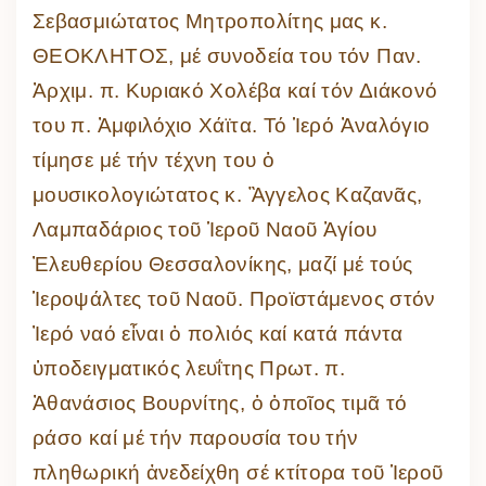
Σεβασμιώτατος Μητροπολίτης μας κ.
ΘΕΟΚΛΗΤΟΣ, μέ συνοδεία του τόν Παν.
Ἀρχιμ. π. Κυριακό Χολέβα καί τόν Διάκονό
του π. Ἀμφιλόχιο Χάϊτα. Τό Ἱερό Ἀναλόγιο
τίμησε μέ τήν τέχνη του ὁ
μουσικολογιώτατος κ. Ἂγγελος Καζανᾶς,
Λαμπαδάριος τοῦ Ἱεροῦ Ναοῦ Ἁγίου
Ἐλευθερίου Θεσσαλονίκης, μαζί μέ τούς
Ἱεροψάλτες τοῦ Ναοῦ. Προϊστάμενος στόν
Ἰερό ναό εἶναι ὁ πολιός καί κατά πάντα
ὑποδειγματικός λευΐτης Πρωτ. π.
Ἀθανάσιος Βουρνίτης, ὁ ὁποῖος τιμᾶ τό
ράσο καί μέ τήν παρουσία του τήν
πληθωρική ἀνεδείχθη σέ κτίτορα τοῦ Ἱεροῦ