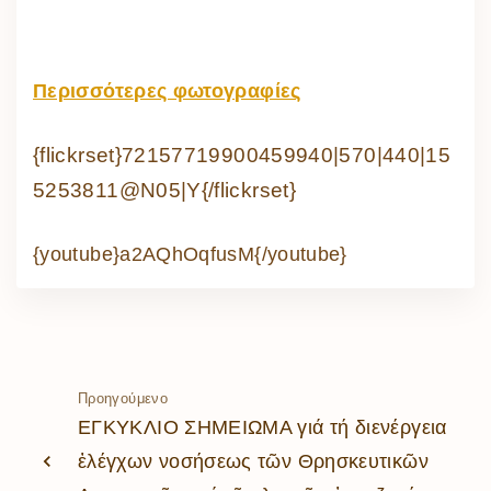
Περισσότερες φωτογραφίες
{flickrset}72157719900459940|570|440|15
5253811@N05|Y{/flickrset}
{youtube}a2AQhOqfusM{/youtube}
Προηγούμενο
ΕΓΚΥΚΛΙΟ ΣΗΜΕΙΩΜΑ γιά τή διενέργεια
ἐλέγχων νοσήσεως τῶν Θρησκευτικῶν