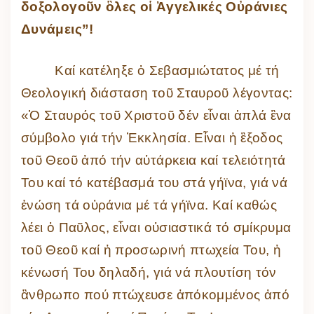
δοξολογοῦν
ὃ
λες οἱ Ἀγγελικές Οὐράνιες
Δυνάμεις”!
Καί κατέληξε ὁ Σεβασμιώτατος μέ τή
Θεολογική διάσταση τοῦ Σταυροῦ λέγοντας:
«Ὁ Σταυρός τοῦ Χριστοῦ δέν εἶναι ἁπλά ἓνα
σύμβολο γιά τήν Ἐκκλησία. Εἶναι ἡ ἒξοδος
τοῦ Θεοῦ ἀπό τήν αὐτάρκεια καί τελειότητά
Του καί τό κατέβασμά του στά γήϊνα, γιά νά
ἑνώση τά οὐράνια μέ τά γήϊνα. Καί καθώς
λέει ὁ Παῦλος, εἶναι οὐσιαστικά τό σμίκρυμα
τοῦ Θεοῦ καί ἡ προσωρινή πτωχεία Του, ἡ
κένωσή Του δηλαδή, γιά νά πλουτίση τόν
ἂνθρωπο πού πτώχευσε ἀπόκομμένος ἀπό