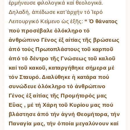
ἑρμήνευσε φιλολογικά καί θεολογικά.
Δηλαδή, ἀπέδωσε κατ’ἀρχήν τό Ἱερό
Λειτουργικό Κείμενο ὡς ἐξῆς:
“ Ὁ θάνατος
πού προσέβαλε ὁλόκληρο τό
ἀνθρώπινο Γένος ἐξ αἰτίας τῆς βρώσεως
ἀπό τούς Πρωτοπλάστους τοῦ καρποῦ
ἀπό τό δέντρο τῆς Γνώσεως τοῦ καλοῦ
καί τοῦ κακοῦ, καταργήθηκε σήμερα μέ
τόν Σταυρό. Διαλύθηκε ἡ κατάρα ποὐ
συνώδευε ὁλόκληρο τό ἀνθρώπινο
Γένος ἐξ αἰτίας τῆς Προμήτορός μας
Εὒας , μέ τή Χάρη τοῦ Κυρίου μας πού
βλάστησε ἀπό τήν ἁγνή Θεομήτορα, τήν
Παναγία μας, τήν
ὁ
ποία μεγαλύνουν καί