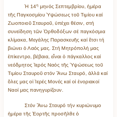
η
Ἡ 14
μηνός Σεπτεμβρίου, ἡμέρα
τῆς Παγκοσμίου Ὑψώσεως τοῦ Τιμίου καί
Ζωοποιοῦ Σταυροῦ, ὑπέχει θέσιν, στή
συνείδηση τῶν Ὀρθοδόξων σέ παγκόσμια
κλίμακα, Μεγάλης Παρασκευῆς καί ἒτσι τή
βιώνει ὁ Λαός μας. Στή Μητρόπολή μας
ἐπίκεντρο, βέβαια, εἶναι ὁ πάγκαλλος καί
νεόδμητος Ἱερός Ναός τῆς Ὑψώσεως τοῦ
Τιμίου Σταυροῦ στόν Ἂνω Σταυρό, ἀλλά καί
ὃλες μας οἱ Ἰερές Μονές καί οἱ ἐνοριακοί
Ναοί μας πανηγυρίζουν.
Στόν Ἂνω Σταυρό τήν κυριώνυμο
ἡμέρα τῆς Ἑορτῆς προσῆλθε ὁ