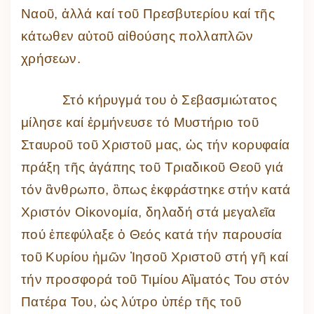
Ναοῦ, ἀλλά καί τοῦ Πρεσβυτερίου καί τῆς
κάτωθεν αὐτοῦ αἰθούσης πολλαπλῶν
χρήσεων.
Στό κήρυγμά του ὁ Σεβασμιώτατος
μίλησε καί ἑρμήνευσε τό Μυστήριο τοῦ
Σταυροῦ τοῦ Χριστοῦ μας, ὡς τήν κορυφαία
πράξη τῆς ἀγάπης τοῦ Τριαδικοῦ Θεοῦ γιά
τόν ἂνθρωπο, ὃπως ἐκφράστηκε στήν κατά
Χριστόν Οἰκονομία, δηλαδή στά μεγαλεῖα
πού ἐπεφύλαξε ὁ Θεός κατά τήν παρουσία
τοῦ Κυρίου ἡμῶν Ἰησοῦ Χριστοῦ στή γῆ καί
τήν προσφορά τοῦ Τιμίου Αἳματός Του στόν
Πατέρα Του, ὡς λύτρο ὑπέρ τῆς τοῦ