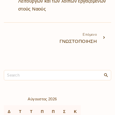
Λειτουργῶν καί τῶν λοιπῶν ἐργαζομένων
στούς Ναούς
Επόμενο
ΓΝΩΣΤΟΠΟΙΗΣΗ
Αύγουστος 2026
Δ
Τ
Τ
Π
Π
Σ
Κ