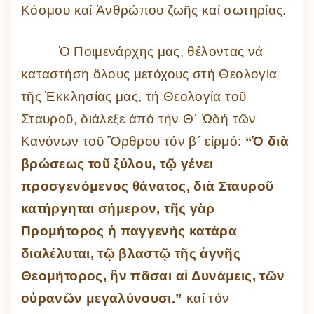
Κόσμου καί Ἀνθρώπου ζωῆς καί σωτηρίας.
Ὁ Ποιμενάρχης μας, θέλοντας νά
καταστήση ὃλους μετόχους στή Θεολογία
τῆς Ἐκκλησίας μας, τή Θεολογία τοῦ
Σταυροῦ, διάλεξε ἀπό τήν Θ΄ Ὠδή τῶν
Κανόνων τοῦ Ὂρθρου τόν β΄ εἰρμό:
“Ὁ διὰ
βρώσεως τοῦ ξύλου, τῷ γένει
προσγενόμενoς θάνατος, διὰ Σταυροῦ
κατήργηται σήμερον, τῆς γὰρ
Προμήτορος ἡ παγγενὴς κατάρα
διαλέλυται, τῷ βλαστῷ τῆς ἁγνῆς
Θεομήτορος, ἣν πᾶσαι αἱ Δυνάμεις, τῶν
οὐρανῶν μεγαλύνουσι.”
καί τόν