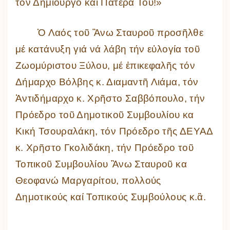
τόν Δημιουργό καί Πατέρα Του!»
Ὁ Λαός τοῦ Ἂνω Σταυροῦ προσῆλθε
μέ κατάνυξη γιά νά λάβη τήν εὐλογία τοῦ
Ζωομύριστου Ξύλου, μέ ἐπικεφαλῆς τόν
Δήμαρχο Βόλβης κ. Διαμαντῆ Λιάμα, τόν
Ἀντιδήμαρχο κ. Χρῆστο Σαββόπουλο, τήν
Πρόεδρο τοῦ Δημοτικοῦ Συμβουλίου κα
Κική Τσουραλάκη, τόν Πρόεδρο τῆς ΔΕΥΑΔ
κ. Χρῆστο Γκολιδάκη, τήν Πρόεδρο τοῦ
Τοπικοῦ Συμβουλίου Ἂνω Σταυροῦ κα
Θεοφανώ Μαργαρίτου, πολλούς
Δημοτικούς καί Τοπικούς Συμβούλους κ.ἂ.