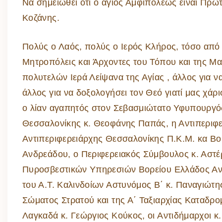
Να σημειωθεί ότι ο άγιος Αμφιπόλεως είναι Πρ
Κοζάνης.
Πολύς ο Λαός, πολύς ο Ιερός Κλήρος, τόσο από 
Μητροπόλεις και Άρχοντες του Τόπου και της Μα
πολυτελών Ιερά Λείψανα της Αγίας , άλλος για να
άλλος για να δοξολογήσει τον Θεό γιατί μας χά
ο λίαν αγαπητός στον Σεβασμιώτατο Υφυπουργός
Θεσσαλονίκης κ. Θεοφάνης Παπάς, η Αντιπεριφερ
Αντιπεριφερειάρχης Θεσσαλονίκης Π.Κ.Μ. κα Βο
Ανδρεάδου, ο Περιφερειακός Σύμβουλος κ. Αστέ
Πυροσβεστικών Υπηρεσιών Βορείου Ελλάδος Αν
του Α.Τ. Καλινδοίων Αστυνόμος Β΄ κ. Παναγιώτ
Σώματος Στρατού και της Α΄ Ταξιαρχίας Καταδρο
Λαγκαδά κ. Γεώργιος Κούκος, οι Αντιδήμαρχοι κ.