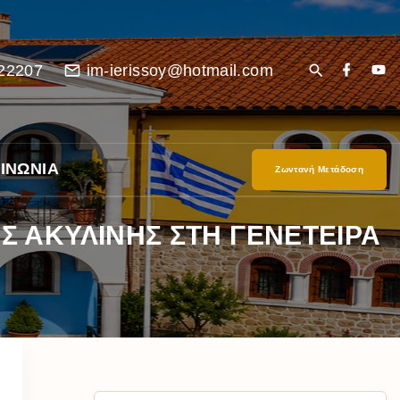
22207
im-ierissoy@hotmail.com
ΙΝΩΝΙΑ
Ζωντανή Μετάδοση
 ΑΚΥΛΙΝΗΣ ΣΤΗ ΓΕΝΕΤΕΙΡΑ
είο
Ι”