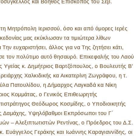
ωτοσύγκελλος και Βοηθός Επίσκοπος του Σεβ.
τη Μητρόπολη Ιερισσού, όσο και από όμορες Ιερές
κεδονίας μας εκύκλωσαν τα τιμιώτερα λίθων
 Την ευχαριστήσει, άλλος για να Της ζητήσει κάτι,
ρισε τον πολύτιμο αυτό θησαυρό. Επικεφαλής του Λαού
 Υγείας κ. Δημήτριος Βαρτζόπουλος, ο Βουλευτής Β’
ειάρχης Χαλκιδικής κα Αικατερίνη Ζωγράφου, η τ.
ύλα Πατουλίδου, η Δήμαρχος Λαγκαδά κα Νίκη
ριος Κομμάτας, ο Γενικός Επιθεωρητής
τιστράτηγος Θεόδωρος Κοσμίδης, ο Υποδιοικητής
ης Δαμάχης, Υψηλόβαθμοι Εκπρόσωποι του Γ΄
μών – Αλεξιπτωτιστών Ρεντίνας, ο Πρόεδρος του Δ.Σ.
κ. Ευάγγελος Γεράκης και Ιωάννης Καραγιαννίδης, οι