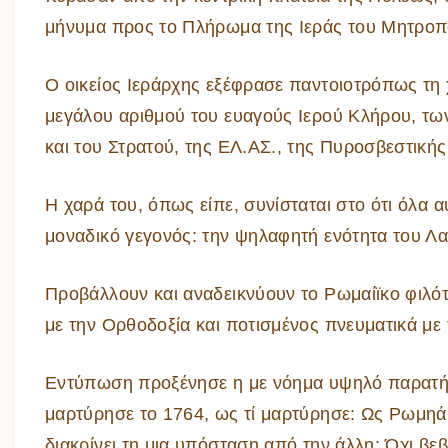
μήνυμα προς το Πλήρωμα της Ιεράς του Μητροπό
Ο οικείος Ιεράρχης εξέφρασε παντοιοτρόπως τη 
μεγάλου αριθμού του ευαγούς Ιερού Κλήρου, τω
και του Στρατού, της ΕΛ.ΑΣ., της Πυροσβεστικής
Η χαρά του, όπως είπε, συνίσταται στο ότι όλα
μοναδικό γεγονός: την ψηλαφητή ενότητα του Λα
Προβάλλουν και αναδεικνύουν το Ρωμαίϊκο φιλότι
με την Ορθοδοξία και ποτισμένος πνευματικά με
Εντύπωση προξένησε η με νόημα υψηλό παρατήρη
μαρτύρησε το 1764, ως τί μαρτύρησε: Ως Ρωμηά
διακρίνει τη μια υπόσταση από την άλλη; Όχι βε