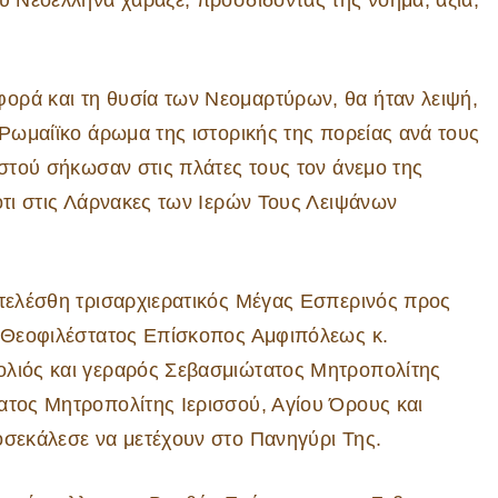
ου Νεοέλληνα χάραξε, προσδίδοντάς της νόημα, αξία,
ορά και τη θυσία των Νεομαρτύρων, θα ήταν λειψή,
 Ρωμαίϊκο άρωμα της ιστορικής της πορείας ανά τους
ιστού σήκωσαν στις πλάτες τους τον άνεμο της
ότι στις Λάρνακες των Ιερών Τους Λειψάνων
ετελέσθη τρισαρχιερατικός Μέγας Εσπερινός προς
ο Θεοφιλέστατος Επίσκοπος Αμφιπόλεως κ.
ολιός και γεραρός Σεβασμιώτατος Μητροπολίτης
ατος Μητροπολίτης Ιερισσού, Αγίου Όρους και
οσεκάλεσε να μετέχουν στο Πανηγύρι Της.