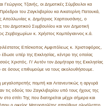
αι Γεώργιος Τζανής, οι Δημοτικές Σύμβουλοι κα
 Πρόεδροι του Ζαγκλιβερίου κα Αικατερίνη Πατουκά,
ς Απολλωνίας κ. Δημήτριος Χαρπουσάνης, ο
ς του Δημοτικού Συμβουλίου και νυν Δημοτική
χος Ζερβοχωρίων κ. Χρήστος Κομπόγιαννος κ.ά.
οφιλέστατος Επίσκοπος Αμφιπόλεως κ. Χριστοφόρος,
το έδωσε υπέρ της Εκκλησίας, κέντρο της οποίας
Ιησούς Χριστός. Γι’ Αυτόν τον Δομήτορα της Εκκλησίας
μο σε όσους επιθυμούμε να τους ακολουθήσουμε.
 μεγαλοπρεπής πομπή και Λιτανευτικώς η αργυρά
σαν τις οδούς του Ζαγκλιβερίου υπό τους ήχους της
 στο σπίτι Της που διατηρείται μέχρι σήμερα και
 όπου ο οικείος Μητροπολίτης απηύθυνε ολιγόλεπτο