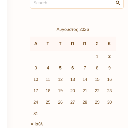
ρὰ
λίων
ικά
κῶν
μός
Αύγουστος 2026
ν
Δ
Τ
Τ
Π
Π
Σ
Κ
1
2
3
4
5
6
7
8
9
10
11
12
13
14
15
16
17
18
19
20
21
22
23
24
25
26
27
28
29
30
31
« Ιούλ