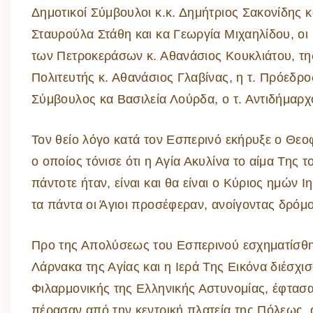
Δημοτικοί Σύμβουλοι κ.κ. Δημήτριος Σακονίδης κ
Σταυρούλα Στάθη και κα Γεωργία Μιχαηλίδου, οι
των Πετροκεράσων κ. Αθανάσιος Κουκλιάτου, τη
Πολιτευτής κ. Αθανάσιος Γλαβίνας, η τ. Πρόεδρο
Σύμβουλος κα Βασιλεία Λούρδα, ο τ. Αντιδήμαρ
Τον θείο λόγο κατά τον Εσπερινό εκήρυξε ο Θε
ο οποίος τόνισε ότι η Αγία Ακυλίνα το αίμα Της 
πάντοτε ήταν, είναι και θα είναι ο Κύριος ημών 
τα πάντα οι Άγιοι προσέφεραν, ανοίγοντας δρό
Προ της Απολύσεως του Εσπερινού εσχηματίσθη
Λάρνακα της Αγίας και η Ιερά Της Εικόνα διέσχι
Φιλαρμονικής της Ελληνικής Αστυνομίας, έφτασαν
πέρασαν από την κεντρική πλατεία της Πόλεως,