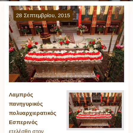
28
Σεπτεμβρίου
,
2015
Λαμπρός
πανηγυρικός
πολυαρχιερατικός
Εσπερινός
ετελέσθη στον