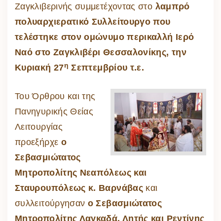
Ζαγκλιβερινής συμμετέχοντας στο
λαμπρό
πολυαρχιερατικό Συλλείτουργο που
τελέστηκε στον ομώνυμο περικαλλή Ιερό
Ναό στο Ζαγκλιβέρι Θεσσαλονίκης, την
η
Κυριακή 27
Σεπτεμβρίου τ.ε.
Του Όρθρου και της
Πανηγυρικής Θείας
Λειτουργίας
προεξήρχε
ο
Σεβασμιώτατος
Μητροπολίτης Νεαπόλεως και
Σταυρουπόλεως κ. Βαρνάβας
και
συλλειτούργησαν
ο Σεβασμιώτατος
Μητροπολίτης Λαγκαδά, Λητής και Ρεντίνης