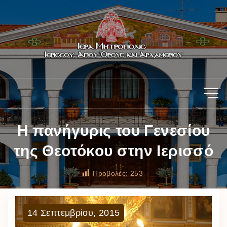
Η πανήγυρις του Γενεσίου
της Θεοτόκου στην Ιερισσό
Προβολές:
253
14
Σεπτεμβρίου
,
2015