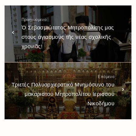
Προηγούμενο
Ὁ Σεβασμιώτατος Μητροπολίτης μας
στούς ἁγιασμούς τῆς νέας σχολικῆς
χρονιᾶς!
Επόμενο
Τριετές Πολυαρχιερατικό Μνημόσυνο του
μακαριστού Μητροπολίτου Ιερισσού
Νικοδήμου