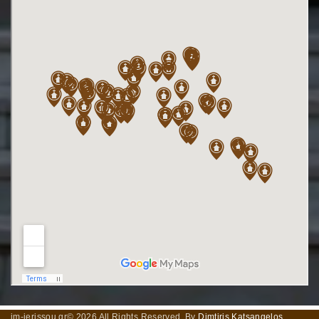
im-ierissou.gr©
2026
All Rights Reserved. By
Dimtiris Katsangelos
.