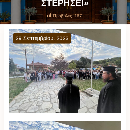
ΣΤΕΡΗΣΕΙ»
Προβολές:
187
29
Σεπτεμβρίου
,
2023