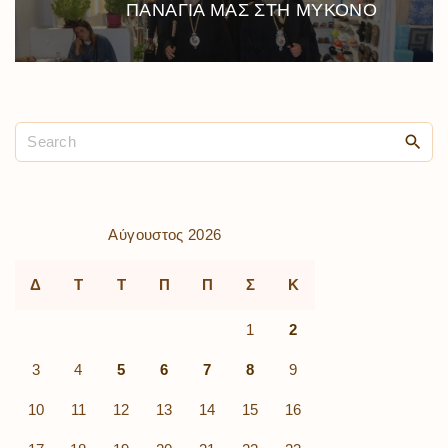
ΠΑΝΑΓΙΑ ΜΑΣ ΣΤΗ ΜΥΚΟΝΟ
Αύγουστος 2026
Δ
Τ
Τ
Π
Π
Σ
Κ
1
2
3
4
5
6
7
8
9
10
11
12
13
14
15
16