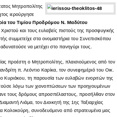
Ποιμαντική Διακονία
Εκκλησιαστική
Θεῖον Κήρυγμα – Ἱε
Ἐργαστήριο
τατος Μητροπολίτης
κατασκήνωση
Ἐξομολόγηση
Συντηρήσεως Κειμη
Ἀρχιερατικές
Περιφέρειες
ητος ιερούργησε
Φιλόπτωχο Ταμεῖο
Αἴθουσες – Πνευματ
Βυζαντινή Μουσική
Κέντρα
Ημερολόγιο Ι.Μ
ρία του Τιμίου Προδρόμου Ν. Μαδύτου
Σχολές Ἐκκλησιαστι
Ραδιοφωνικός Σταθ
Tεχνῶν
Πρόγραμμα Ἱερῶν
 Χριστού και τους ευλαβείς πιστούς της προσφυγικής
Ἀκολουθιῶν
Πρωτοβουλία Γονέω
τής συμμετείχε στα ονομαστήρια του Συνεπισκόπου
 αδυνατούσε να μετέχει στο πανηγύρι τους.
γίας προέστη ο Μητροπολίτης, πλαισιούμενος από τον
νδρίτη π. Λεόντιο Καρίκα, τον συνεφημέριό του Οικ.
ιο Κυριάκου, τη παρουσία των ευλαβών ενοριτών της
ατούσε λόγω των χιονοπτώσεων των προηγουμένων
κανε τους δρόμους απροσπέλαστους, προσήλθαν στον
ιαμαντή Λιάμα, τον Διοικητή της 1ης Ταξιαρχίας
βα Κολοκούρη, συνοδευόμενο από στρατευμένα μας