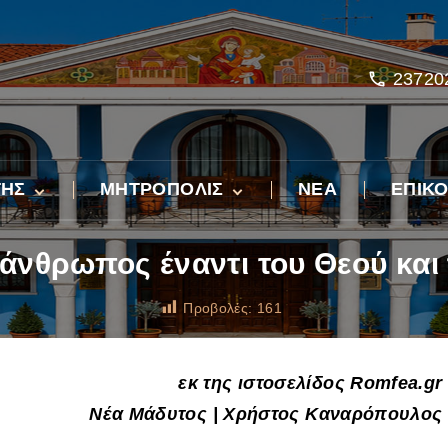
23720
ΤΗΣ
ΜΗΤΡΟΠΟΛΙΣ
ΝΕΑ
ΕΠΙΚΟ
Ἡ ἱστορία τῆς Ἱερᾶς
Μητροπόλεως
ο άνθρωπος έναντι του Θεού κα
εἰς
οτονίαν
Διοίκηση
Προβολές:
161
 Λόγος
Ἱεροί Ναοί – Ἐφημέριοι
Προσκυνήματα
Ἱερές Μονές
εκ της ιστοσελίδος Romfea.gr
Φιλανθρωπική Διακονία
οπολίτη
Ἵδρυμα Ἀγάπης
Νέα Μάδυτος | Χρήστος Καναρόπουλος
Πνευματική Διακονία
Κοινωνικό Παντοπωλ
Πνευματικό “ΚΟΝΑΚ