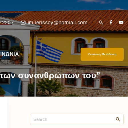
22207
im-ierissoy@hotmail.com
ΙΝΩΝΙΑ
Ζωντανή Μετάδοση
ι των συνανθρώπων του”
είο
Ι”