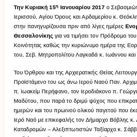
η
Την Κυριακή 15
Ιανουαρίου 2017
ο Σεβασμιώ
Ιερισσού, Αγίου Όρους και Αρδαμερίου κ. Θεόκλ
στην πανηγυρίζουσα πριν από λίγες ημέρες
Ενο
Θεσσαλονίκης
για να τιμήσει τον Πρόδρομο του
Κοινότητας καθώς την κυριώνυμο ημέρα της Εορ
του, Σεβ. Μητροπολίτου Λαγκαδά κ. Ιωάννου και
Του Όρθρου και της Αρχιερατικής Θείας Λειτουρ
Προϊστάμενο του ως άνω Ιερού Ναού Παν. Αρχιμα
π. Ιωακείμ Περήφανο, τον Ιεροδιάκονο π. Γεώργ
Μαδύτου, που παρά το δριμύ ψύχος που επικρ
ημερών και του πρωινού ολικού παγετού που έ
Ιερό Ναό με επικεφαλής τον Δήμαρχο Βόβλης κ. Δ
Καταδρομών – Αλεξιπτωτιστών Ταξίαρχο κ. Σάβ