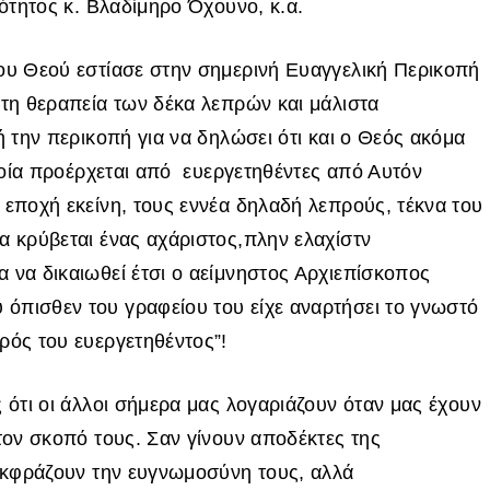
νότητος κ. Βλαδίμηρο Όχουνο, κ.α.
του Θεού εστίασε στην σημερινή Ευαγγελική Περικοπή
στη θεραπεία των δέκα λεπρών και μάλιστα
ή την περικοπή για να δηλώσει ότι και ο Θεός ακόμα
οποία προέρχεται από ευεργετηθέντες από Αυτόν
 εποχή εκείνη, τους εννέα δηλαδή λεπρούς, τέκνα του
α κρύβεται ένας αχάριστος,πλην ελαχίστν
 να δικαιωθεί έτσι ο αείμνηστος Αρχιεπίσκοπος
όπισθεν του γραφείου του είχε αναρτήσει το γνωστό
ρός του ευεργετηθέντος”!
ς
ότι οι άλλοι σήμερα μας λογαριάζουν όταν μας έχουν
τον σκοπό τους. Σαν γίνουν αποδέκτες της
 εκφράζουν την ευγνωμοσύνη τους, αλλά