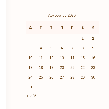
ρὰ
λίων
ικά
Αύγουστος 2026
κῶν
μός
Δ
Τ
Τ
Π
Π
Σ
Κ
ν
1
2
3
4
5
6
7
8
9
10
11
12
13
14
15
16
17
18
19
20
21
22
23
24
25
26
27
28
29
30
31
« Ιούλ