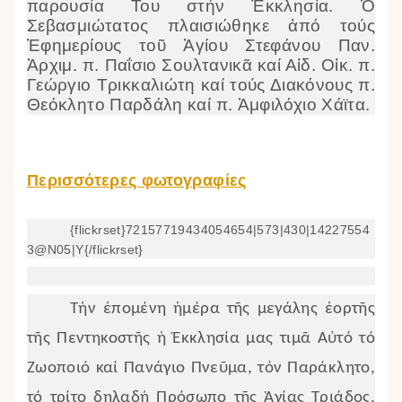
παρουσία Του στήν Ἐκκλησία. Ὁ
Σεβασμιώτατος πλαισιώθηκε ἀπό τούς
Ἐφημερίους τοῦ Ἁγίου Στεφάνου Παν.
Ἀρχιμ. π. Παΐσιο Σουλτανικᾶ καί Αἰδ. Οἰκ. π.
Γεώργιο Τρικκαλιώτη καί τούς Διακόνους π.
Θεόκλητο Παρδάλη καί π. Ἀμφιλόχιο Χάϊτα.
Περισσότερες φωτογραφίες
{flickrset}72157719434054654|573|430|14227554
3@N05|Y{/flickrset}
Τήν ἑπομένη ἡμέρα τῆς μεγάλης ἑορτῆς
τῆς Πεντηκοστῆς ἡ Ἐκκλησία μας τιμᾶ Αὐτό τό
Ζωοποιό καί Πανάγιο Πνεῦμα, τόν Παράκλητο,
τό τρίτο δηλαδή Πρόσωπο τῆς Ἁγίας Τριάδος,