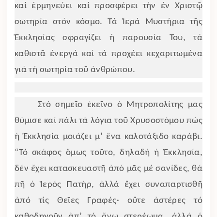
καί ἑρμηνεύει καί προσφέρει τήν ἐν Χριστῷ
σωτηρία στόν κόσμο. Τά Ἱερά Μυστήρια τῆς
Ἐκκλησίας σφραγίζει ἡ παρουσία Του, τά
καθιστᾶ ἐνεργά καί τά προχέει κεχαριτωμένα
γιά τή σωτηρία τοῦ ἀνθρώπου.
Στό σημεῖο ἐκεῖνο ὁ Μητροπολίτης μας
θύμισε καί πάλι τά λόγια τοῦ Χρυσοστόμου πώς
ἡ Ἐκκλησία μοιάζει μ’ ἕνα καλοτάξιδο καράβι.
“Τό σκάφος ὅμως τοῦτο, δηλαδή ἡ Ἐκκλησία,
δέν ἔχει κατασκευαστῆ ἀπό μᾶς μέ σανίδες, θά
πῆ ὁ Ἱερός Πατήρ, ἀλλά ἔχει συναπαρτισθῆ
ἀπό τίς Θεῖες Γραφές· οὔτε ἀστέρες τό
καθοδηγοῦν ἀπ’ τό ἄνω στερέωμα, ἀλλά ὁ