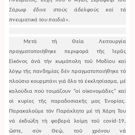
Πνεύματος, εὐχή πού ὁ Ἅγιος Σεραφείμ τοῦ
Σάρωφ ἔδινε στούς ἀδελφούς καί τά
πνευματικά του παιδιά».
Μετά τή Θεία Λειτουργία
πραγματοποιήθηκε περιφορά τῆς Ἱερᾶς
Εἰκόνος ἀνά τήν κωμόπολη τοῦ Μοδίου καί
λόγῳ τῆς πανδημίας δέν πραγματοποιήθηκε τό
πλούσιο κουρμπάνι γιά ὅλο τό ἐκκλησίασμα, μέ
καλούδια πού τοιμάζουν “οἱ οἰκονομάδες” καί
οἱ κυρίες τῆς παραδοσιακῆς μας Ἐνορίας.
Παρακαλοῦμε τόν Παράκλητο μέ τή Χάρη Του
νά ἐκδιώξη τή φοβερά λοίμη τοῦ covid-19,
ὣστε, σύν Θεῷ, τοῦ χρόνου νά