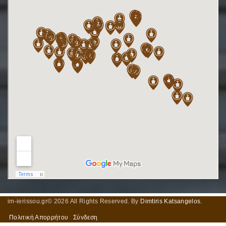
im-ierissou.gr©
2026
All Rights Reserved. By
Dimtiris Katsangelos
.
Πολιτική Απορρήτου
Σύνδεση