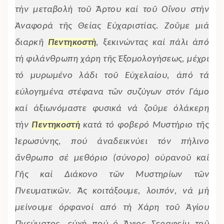
τήν μεταβολή τοῦ Ἄρτου καί τοῦ Οἴνου στήν
Ἀναφορά τῆς Θείας Εὐχαριστίας. Ζοῦμε μιά
διαρκῆ
Πεντηκοστή
, ξεκινώντας καί πάλι ἀπό
τή φιλάνθρωπη χάρη τῆς Ἐξομολογήσεως, μέχρι
τό μυρωμένο λάδι τοῦ Εὐχελαίου, ἀπό τά
εὐλογημένα στέφανα τῶν συζύγων στόν Γάμο
καί ἀξιωνόμαστε φυσικά νά ζοῦμε ὁλάκερη
τήν
Πεντηκοστή
κατά τό φοβερό Μυστήριο τῆς
Ἱερωσύνης, πού ἀναδεικνύει τόν πήλινο
ἄνθρωπο σέ μεθόριο (σύνορο) οὐρανοῦ καί
Γῆς καί Διάκονο τῶν Μυστηρίων τῶν
Πνευματικῶν. Ἄς κοιτάξουμε, λοιπόν, νά μή
μείνουμε ὀρφανοί από τή Χάρη τοῦ Ἁγίου