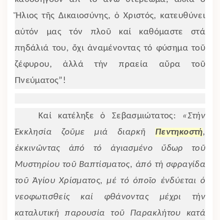
Ἥλιος τῆς Δικαιοσύνης, ὁ Χριστός, κατευθύνει
αὐτόν μας τόν πλοῦ καί καθόμαστε στά
πηδάλιά του, ὄχι ἀναμένοντας τό φύσημα τοῦ
ζέφυρου, ἀλλά τήν πραεία αὔρα τοῦ
Πνεύματος”!
Καί κατέληξε ὁ Σεβασμιώτατος:
«Στήν
Ἐκκλησία ζοῦμε μιά διαρκῆ
Πεντηκοστή
,
ἐκκινῶντας ἀπό τό ἁγιασμένο ὕδωρ τοῦ
Μυστηρίου τοῦ Βαπτίσματος, ἀπό τή σφραγίδα
τοῦ Ἁγίου Χρίσματος, μέ τό ὁποῖο ἐνδύεται ὁ
νεοφωτισθείς καί φθάνοντας μέχρι τήν
καταλυτική παρουσία τοῦ Παρακλήτου κατά