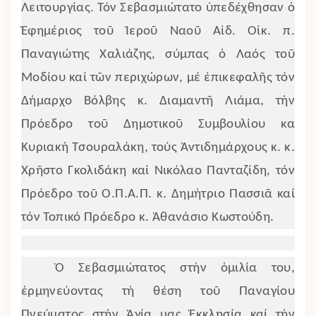
Λειτουργίας. Τόν Σεβασμιώτατο ὑπεδέχθησαν ὁ
Ἐφημέριος τοῦ Ἱεροῦ Ναοῦ Αἰδ. Οἰκ. π.
Παναγιώτης Χαλιάζης, σύμπας ὁ Λαός τοῦ
Μοδίου καί τῶν περιχώρων, μέ ἐπικεφαλῆς τόν
Δήμαρχο Βόλβης κ. Διαμαντῆ Λιάμα, τήν
Πρόεδρο τοῦ Δημοτικοῦ Συμβουλίου κα
Κυριακή Τσουραλάκη, τούς Ἀντιδημάρχους κ. κ.
Χρῆστο Γκολιδάκη καί Νικόλαο Πανταζίδη, τόν
Πρόεδρο τοῦ Ο.Π.Α.Π. κ. Δημήτριο Πασσιᾶ καί
τόν Τοπικό Πρόεδρο κ. Ἀθανάσιο Κωστούδη.
Ὁ Σεβασμιώτατος στήν ὁμιλία του,
ἑρμηνεύοντας τή θέση τοῦ Παναγίου
Πνεύματος στήν Ἁγία μας Ἐκκλησία καί τήν