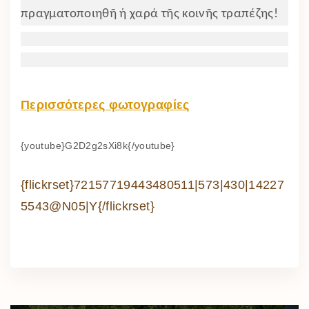
πραγματοποιηθῆ ἡ χαρά τῆς κοινῆς τραπέζης!
Περισσότερες φωτογραφίες
{youtube}G2D2g2sXi8k{/youtube}
{flickrset}72157719443480511|573|430|14227
5543@N05|Y{/flickrset}