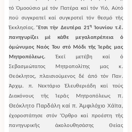
τό Ὁμοούσιο μέ τόν Πατέρα καί τόν Υἱό, Αὐτό
πού συγκρατεῖ καί συγκροτεῖ τόν θεσμό τῆς
η
Ἐκκλησίας.
Ἔτσι τήν Δευτέρα 21
Ἰουνίου τ.ἔ.
πανηγυρίζει μέ κάθε μεγαλοπρέπεια ὁ
ὁμώνυμος Ναός Του στό Μόδι τῆς Ἱερᾶς μας
Μητροπόλεως.
Ἐκεῖ μετέβη καί ὁ
Σεβασμιώτατος Μητροπολίτης μας κ.
Θεόκλητος, πλαισιούμενος δέ ἀπό τόν Παν.
Ἀρχιμ. π. Νεκτάριο Ἐλευθεριάδη καί τούς
π.
Διακόνους τῆς Ἱερᾶς Μητροπόλεως
Θεόκλητο Παρδάλη καί π. Ἀμφιλόχιο Χάϊτα
,
ἐχοροστάτησε στόν Ὄρθρο καί προέστη τῆς
πανηγυρικῆς ἀκολουθησάσης Θείας