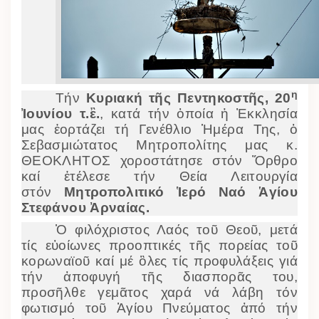
η
Τήν
Κυριακή τῆς Πεντηκοστῆς, 20
Ἰουνίου τ.ἒ.
, κατά τήν ὁποία ἡ Ἐκκλησία
μας ἑορτάζει τή Γενέθλιο Ἡμέρα Της, ὁ
Σεβασμιώτατος Μητροπολίτης μας κ.
ΘΕΟΚΛΗΤΟΣ χοροστάτησε στόν Ὄρθρο
καί ἐτέλεσε τήν Θεία Λειτουργία
στόν
Μητροπολιτικό Ἱερό Ναό Ἁγίου
Στεφάνου Ἀρναίας.
Ὁ φιλόχριστος Λαός τοῦ Θεοῦ, μετά
τίς εὐοίωνες προοπτικές τῆς πορείας τοῦ
κορωναϊοῦ καί μέ ὃλες τίς προφυλάξεις γιά
τήν ἀποφυγή τῆς διασπορᾶς του,
προσῆλθε γεμᾶτος χαρά νά λάβη τόν
φωτισμό τοῦ Ἁγίου Πνεύματος ἀπό τήν