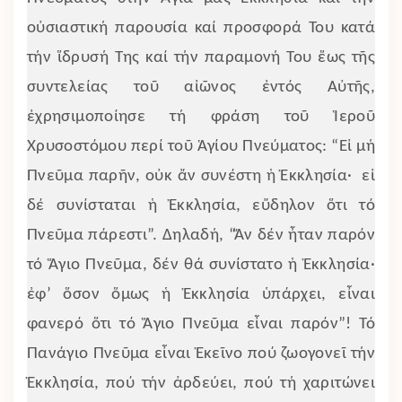
οὐσιαστική παρουσία καί προσφορά Του κατά
τήν ἵδρυσή Της καί τήν παραμονή Του ἕως τῆς
συντελείας τοῦ αἰῶνος ἐντός Αὐτῆς,
ἐχρησιμοποίησε τή φράση τοῦ Ἱεροῦ
Χρυσοστόμου περί τοῦ Ἁγίου Πνεύματος: “Εἰ μή
Πνεῦμα παρῆν, οὐκ ἄν
συνέστη ἡ
Ἐκκλησία· εἰ
δέ συνίσταται ἡ Ἐκκλησία, εὔδηλον ὅτι τό
Πνεῦμα πάρεστι”. Δηλαδή, “Ἄν δέν ἦταν παρόν
τό Ἅγιο Πνεῦμα, δέν θά συνίστατο ἡ Ἐκκλησία·
ἐφ’ ὅσον ὅμως ἡ Ἐκκλησία ὑπάρχει, εἶναι
φανερό ὅτι τό Ἅγιο Πνεῦμα εἶναι παρόν”! Τό
Πανάγιο Πνεῦμα εἶναι Ἐκεῖνο πού ζωογονεῖ τήν
Ἐκκλησία, πού τήν ἀρδεύει, πού τή χαριτώνει