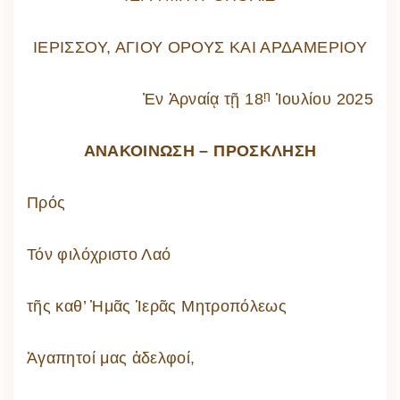
ΙΕΡΙΣΣΟΥ, ΑΓΙΟΥ ΟΡΟΥΣ ΚΑΙ ΑΡΔΑΜΕΡΙΟΥ
ῃ
Ἐν Ἀρναίᾳ τῇ 18
Ἰουλίου 2025
ΑΝΑΚΟΙΝΩΣΗ
–
ΠΡΟΣΚΛΗΣΗ
Πρός
Τόν φιλόχριστο Λαό
τῆς καθ’ Ἡμᾶς Ἱερᾶς Μητροπόλεως
Ἀγαπητοί μας ἀδελφοί,