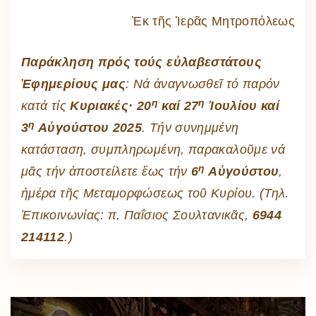
Ἐκ τῆς Ἱερᾶς Μητροπόλεως
Παράκληση πρός τούς εὐλαβεστάτους
Ἐφημερίους μας
: Νά ἀναγνωσθεῖ τό παρόν
η
η
κατά τίς
Κυριακές· 20
καί 27
Ἰουλίου καί
η
3
Αὐγούστου 2025
. Τήν συνημμένη
κατάσταση, συμπληρωμένη, παρακαλοῦμε νά
η
μᾶς τήν ἀποστείλετε ἕως τήν
6
Αὐγούστου
,
ἡμέρα τῆς Μεταμορφώσεως τοῦ Κυρίου. (Τηλ.
Ἐπικοινωνίας: π. Παΐσιος Σουλτανικᾶς,
6944
214112
.)