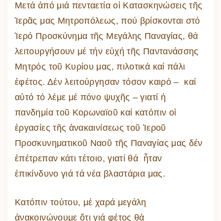
Μετά ἀπό μιά πενταετία οἱ Κατασκηνώσεις τῆς
Ἱερᾶς μας Μητροπόλεως, πού βρίσκονται στό
Ἱερό Προσκύνημα τῆς Μεγάλης Παναγίας, θά
λειτουργήσουν μέ τήν εὐχή τῆς Παντανάσσης
Μητρός τοῦ Κυρίου μας, πιλοτικά καί πάλι
ἐφέτος. Δέν λειτούργησαν τόσον καιρό – καί
αὐτό τό λέμε μέ πόνο ψυχῆς – γιατί ἡ
πανδημία τοῦ Κορωναϊοῦ καί κατόπιν οἱ
ἐργασίες τῆς ἀνακαινίσεως τοῦ Ἱεροῦ
Προσκυνηματικοῦ Ναοῦ τῆς Παναγίας μας δέν
ἐπέτρεπαν κάτι τέτοιο, γιατί θά ἦταν
ἐπικίνδυνο γιά τά νέα βλαστάρια μας.
Κατόπιν τούτου, μέ χαρά μεγάλη
ἀνακοινώνουμε ὅτι γιά φέτος θά