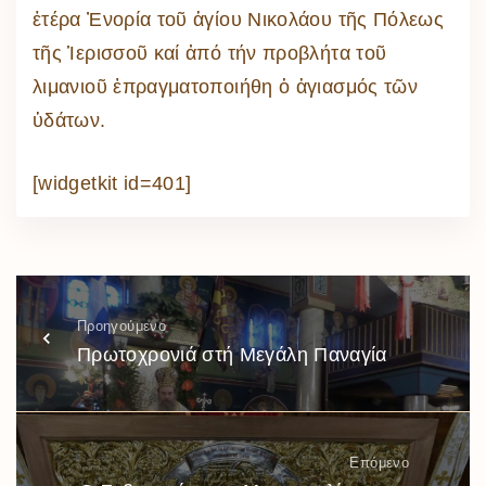
ἑτέρα Ἐνορία τοῦ ἁγίου Νικολάου τῆς Πόλεως
τῆς Ἱερισσοῦ καί ἀπό τήν προβλήτα τοῦ
λιμανιοῦ ἐπραγματοποιήθη ὁ ἁγιασμός τῶν
ὑδάτων.
[widgetkit id=401]
Προηγούμενο
Πρωτοχρονιά στή Μεγάλη Παναγία
Επόμενο