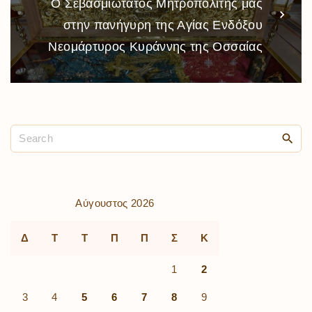
Ο Σεβασμιώτατος Μητροπολίτης μας
στην πανήγυρη της Αγίας Ενδόξου
Νεομάρτυρος Κυράννης της Οσσαίας
Αύγουστος 2026
Δ
Τ
Τ
Π
Π
Σ
Κ
1
2
3
4
5
6
7
8
9