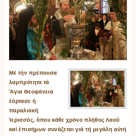
Μέ τήν πρέπουσα
λαμπρότητα τά
Ἅγια Θεοφάνεια
ἑόρτασε ἡ
παραλιακή
Ἱερισσός, ὅπου κάθε χρόνο πλήθος Λαοῦ
καί ἐπισήμων συνάζεται γιά τή μεγάλη αὐτή