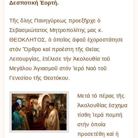
Δεσποτική Ἑορτή.
Τῆς ὅλης Πανηγύρεως προεξῆρχε ὁ
Σεβασμιώτατος Μητροπολίτης μας κ.
ΘΕΟΚΛΗΤΟΣ, ὁ ὁποῖος ἀφοῦ ἐχοροστάτησε
στόν Ὄρθρο καί προέστη τῆς Θείας
Λειτουργίας, ἐτέλεσε τήν Ἀκολουθία τοῦ
Μεγάλου Ἁγιασμοῦ στόν Ἱερό Ναό τοῦ
Γενεσίου τῆς Θεοτόκου.
Μετά τό πέρας τῆς
Ἀκολουθίας ἐσχημα
τίσθη Ἱερά πομπή
στήν ὁποία
προσετέθη καί ἡ