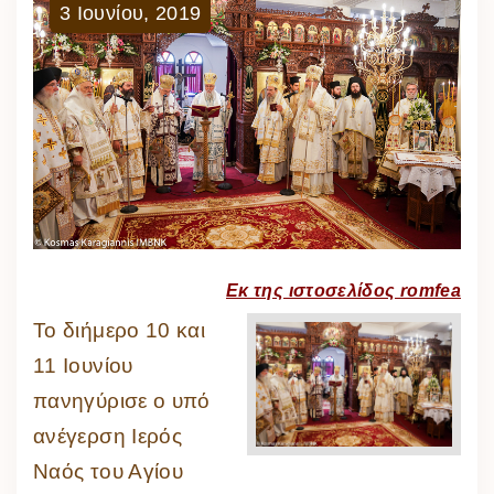
3
Ιουνίου
,
2019
Εκ της ιστοσελίδος romfea
Το διήμερο 10 και
11 Ιουνίου
πανηγύρισε ο υπό
ανέγερση Ιερός
Ναός του Αγίου