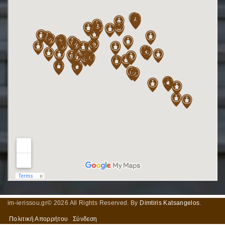
im-ierissou.gr©
2026
All Rights Reserved. By
Dimtiris Katsangelos
.
Πολιτική Απορρήτου
Σύνδεση