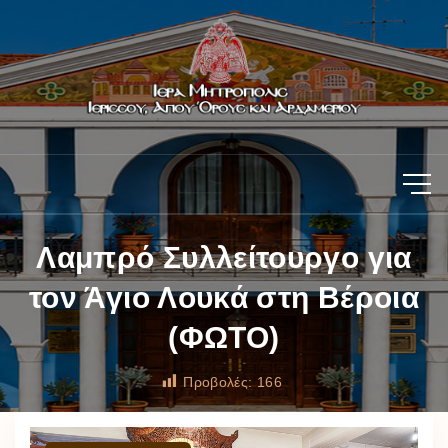
Λαμπρό Συλλείτουργο για
τον Άγιο Λουκά στη Βέροια
(ΦΩΤΟ)
Προβολές:
166