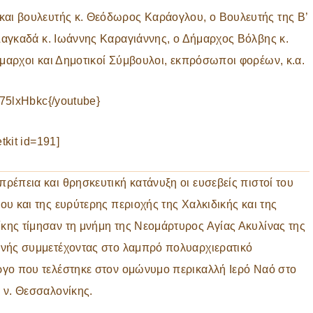
ι βουλευτής κ. Θεόδωρος Καράογλου, ο Βουλευτής της Β’
αγκαδά κ. Ιωάννης Καραγιάννης, ο Δήμαρχος Βόλβης κ.
αρχοι και Δημοτικοί Σύμβουλοι, εκπρόσωποι φορέων, κ.α.
75lxHbkc{/youtube}
tkit id=191]
ρέπεια και θρησκευτική κατάνυξη οι ευσεβείς πιστοί του
ου και της ευρύτερης περιοχής της Χαλκιδικής και της
κης τίμησαν τη μνήμη της Νεομάρτυρος Αγίας Ακυλίνας της
ινής συμμετέχοντας στο λαμπρό πολυαρχιερατικό
ργο που τελέστηκε στον ομώνυμο περικαλλή Ιερό Ναό στο
 ν. Θεσσαλονίκης.