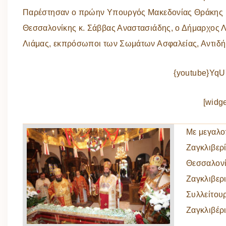
Παρέστησαν ο πρώην Υπουργός Μακεδονίας Θράκης κα
Θεσσαλονίκης κ. Σάββας Αναστασιάδης, ο Δήμαρχος Λ
Λιάμας, εκπρόσωποι των Σωμάτων Ασφαλείας, Αντιδήμ
{youtube}YqU
[widge
Με μεγαλοπ
Ζαγκλιβερί
Θεσσαλονί
Ζαγκλιβερ
Συλλείτου
Ζαγκλιβέρι