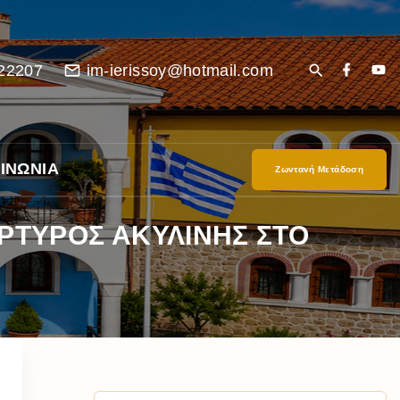
22207
im-ierissoy@hotmail.com
ΙΝΩΝΙΑ
Ζωντανή Μετάδοση
ΤΥΡΟΣ ΑΚΥΛΙΝΗΣ ΣΤΟ
είο
Ι”