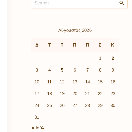
ρὰ
λίων
ικά
κῶν
μός
Αύγουστος 2026
ν
Δ
Τ
Τ
Π
Π
Σ
Κ
1
2
3
4
5
6
7
8
9
10
11
12
13
14
15
16
17
18
19
20
21
22
23
24
25
26
27
28
29
30
31
« Ιούλ