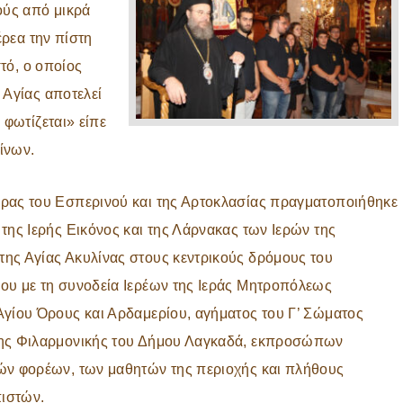
ούς από μικρά
έρεα την πίστη
στό, ο οποίος
 Αγίας αποτελεί
 φωτίζεται» είπε
ίνων.
έρας του Εσπερινού και της Αρτοκλασίας πραγματοποιήθηκε
 της Ιερής Εικόνος και της Λάρνακας των Ιερών της
της Αγίας Ακυλίνας στους κεντρικούς δρόμους του
ίου με τη συνοδεία Ιερέων της Ιεράς Μητροπόλεως
 Αγίου Όρους και Αρδαμερίου, αγήματος του Γ’ Σώματος
της Φιλαρμονικής του Δήμου Λαγκαδά, εκπροσώπων
κών φορέων, των μαθητών της περιοχής και πλήθους
ιστών.