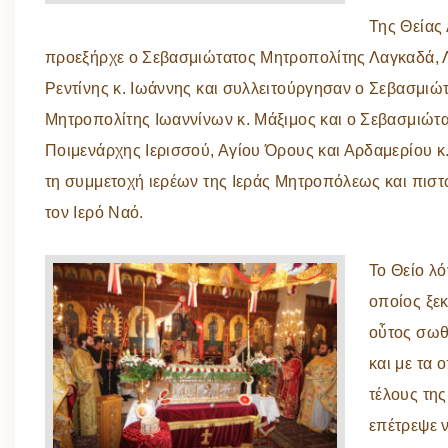
Της Θείας 
προεξήρχε ο Σεβασμιώτατος Μητροπολίτης Λαγκαδά, Λ
Ρεντίνης κ. Ιωάννης και συλλειτούργησαν ο Σεβασμιώ
Μητροπολίτης Ιωαννίνων κ. Μάξιμος και ο Σεβασμιώτ
Ποιμενάρχης Ιερισσού, Αγίου Όρους και Αρδαμερίου κ
τη συμμετοχή ιερέων της Ιεράς Μητροπόλεως και πισ
τον Ιερό Ναό.
Το Θείο λ
οποίος ξεκ
οὗτος σωθ
και με τα 
τέλους της
επέτρεψε ν