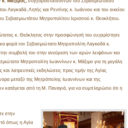
 κ. Μάξιμος,
συγχοροστατούντων του Σεβασμιωτάτου
ου Λαγκαδά, Λητής και Ρεντίνης κ. Ιωάννου και του οικείου
υ Σεβασμιωτάτου Μητροπολίτου Ιερισσού κ. Θεοκλήτου.
ώτατος κ. Θεόκλητος στην προσφώνησή του ευχαρίστησε
μια φορά τον Σεβασμιώτατο Μητροπολίτη Λαγκαδά κ.
 την συμβολή του στην ανεύρεση των ιερών λειψάνων και
ασμιώτατο Μητροπολίτη Ιωαννίνων κ. Μάξιμο για τη μεγάλη
ς και λατρευτικές εκδηλώσεις προς τιμήν της Αγίας
ύνορα μεταξύ της Μητρόπολης Ιωαννίνων και της
 κατάγεται από τη Μ. Παναγιά, για να συμπληρώσει ότι η
σε στην
στό όπως η Αγία