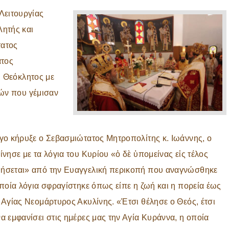
Λειτουργίας
ητής και
τατος
ατος
. Θεόκλητος με
τών που γέμισαν
όγο κήρυξε ο Σεβασμιώτατος Μητροπολίτης κ. Ιωάννης, ο
ίνησε με τα λόγια του Κυρίου «ὁ δὲ ὑπομείνας εἰς τέλος
ήσεται» από την Ευαγγελική περικοπή που αναγνώσθηκε
οποία λόγια σφραγίστηκε όπως είπε η ζωή και η πορεία έως
 Αγίας Νεομάρτυρος Ακυλίνης. «Έτσι θέλησε ο Θεός, έτσι
α εμφανίσει στις ημέρες μας την Αγία Κυράννα, η οποία