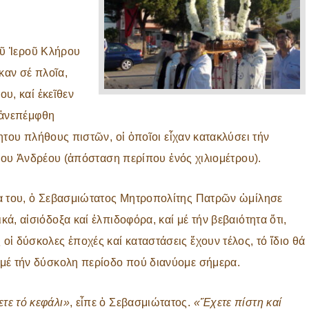
οῦ Ἱεροῦ Κλήρου
αν σέ πλοῖα,
υ, καί ἐκεῖθεν
 ἀνεπέμφθη
του πλήθους πιστῶν, οἱ ὁποῖοι εἶχαν κατακλύσει τήν
ίου Ἀνδρέου (ἀπόσταση περίπου ἑνός χιλιομέτρου).
ία του, ὁ Σεβασμιώτατος Μητροπολίτης Πατρῶν ὡμίλησε
κά, αἰσιόδοξα καί ἐλπιδοφόρα, καί μέ τήν βεβαιότητα ὅτι,
οἱ δύσκολες ἐποχές καί καταστάσεις ἔχουν τέλος, τό ἴδιο θά
 μέ τήν δύσκολη περίοδο πού διανύομε σήμερα.
τε τό κεφάλι»
, εἶπε ὁ Σεβασμιώτατος.
«Ἔχετε πίστη καί