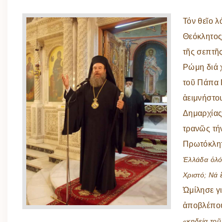
Τόν θεῖο 
Θεόκλητος
τῆς σεπτῆ
Ρώμη διά 
τοῦ Πάπα Π
ἀειμνήστο
Δημαρχίας 
τρανῶς τήν
Πρωτόκλητ
Ἑλλάδα ὁλόκ
Χριστό; Νά 
Ὡμίλησε γ
ἀποβλέπου
«κηδεία το