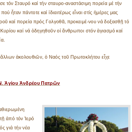
σε τόν Σταυρό καί τήν σταυρο-αναστάσιμη πορεία μέ τήν
πού ἦταν πάντοτε καί ἰδιαιτέρως εἶναι στίς ἡμέρες μας
ροῦ καί πορεία πρός Γολγοθᾶ, προκειμέ-νου νά δοξασθῇ τό
 Κυρίου καί νά ὁδηγηθοῦν οἱ ἄνθρωποι στόν ἁγιασμό καί
ία.
ῶν ἄλλων ἀκολουθιῶν, ὁ Ναός τοῦ Πρωτοκλήτου εἶχε
.Ν. Ἁγίου Ἀνδρέου Πατρῶν
καθιερωμένη
πῇ ἀπό τόν Ἱερό
ς γιά τήν νέα