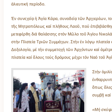
ἁλιευτική περίοδο.
Ἐν συνεχείᾳ ἡ Ἁγία Κάρα, συνοδείᾳ τῶν Ἀρχιερέων, τ
τῆς Μητροπόλεως καί πλήθους Λαοῦ, πού ἐπιβιβάσθηκ
μετεφέρθη διά θαλάσσης στόν Μῶλο τοῦ Ἁγίου Νικολάο
στήν Πλατεία Τριῶν Συμμάχων. Στήν ἐν λόγῳ πλατεία
Δοξολογία, μέ τήν συμμετοχή τῶν Ἀρχόντων καί ἀμέτρη
πλατεία καί ὅλους τούς δρόμους μέχρι τόν Ναό τοῦ Ἁγ
Στήν ὁμιλ
ἐνθαρρυντι
ὅπως ὅλες 
συμβῇ καί
«Μή σκύψε