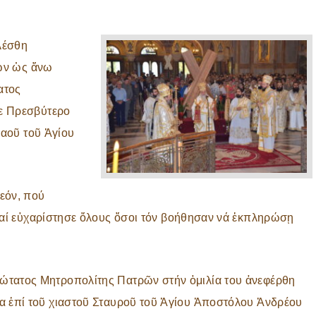
λέσθη
τῶν ὡς ἄνω
ατος
ε Πρεσβύτερο
Ναοῦ τοῦ Ἁγίου
εόν, πού
καί εὐχαρίστησε ὅλους ὅσοι τόν βοήθησαν νά ἐκπληρώσῃ
ώτατος Μητροπολίτης Πατρῶν στήν ὁμιλία του ἀνεφέρθη
ία ἐπί τοῦ χιαστοῦ Σταυροῦ τοῦ Ἁγίου Ἀποστόλου Ἀνδρέου