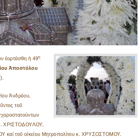
η
ων ἑορτάσθη ἡ 49
γίου Ἀποστόλου
).
γίου Ἀνδρέου,
ῦντος τοῦ
υγχοροστατούντων
κ. ΧΡΙΣΤΟΔΟΥΛΟΥ,
ΟΥ καί τοῦ οἰκείου Μητροπολίτου κ. ΧΡΥΣΟΣΤΟΜΟΥ.