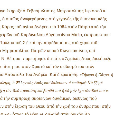
λόγο ἐκήρυξε ὁ Σεβασμιώτατος Μητροπολίτης Ἱερισσοῦ κ.
, ὁ ὁποῖος ἀναφερόμενος στό γεγονός τῆς ἐπανακομιδῆς
ς Κάρας τοῦ ἁγίου Ἀνδρέου τό 1964 στήν Πάτρα ἀπό τήν
χειρῶν τοῦ Καρδιναλίου Αὐγουστίνου Μπέα, ἐκπροσώπου
αύλου τοῦ Στ΄ καί τήν παράδοσή της στά χέρια τοῦ
υ Μητροπολίτου Πατρῶν κυροῦ Κωνσταντίνου, ἐπί
Ν. Βέτσου, παρετήρησε ὅτι τότε ὁ Ἀχαϊκός Λαός διεκήρυξε
 πίστη του στόν Χριστό καί τόν σεβασμό του στόν
ο Ἀπόστολό Του Ἀνδρέα. Καί διερωτήθη:
«Σήμερα ἡ Πάτρα, ἡ
ληρη, ὁ Ἑλληνικός Λαός κατ’ ἐπέκτασιν τί ἐπιθυμεῖ; Νά ζῆ μέ
ἔχη τόν Θεό προστάτη καί βοηθό του ἤ νά μήν ἔχη τόν Θεό του;»
ιά τήν σύμπραξη σκοτεινῶν δυνάμεων διεθνῶς πού
ν στήν ἔξωση τοῦ Θεοῦ ἀπό τήν ζωή τοῦ ἀνθρώπου, στήν
ὅπως τό λέγουν, δηλαδή στήν διακήρυξη
ῦ Θεοῦ»