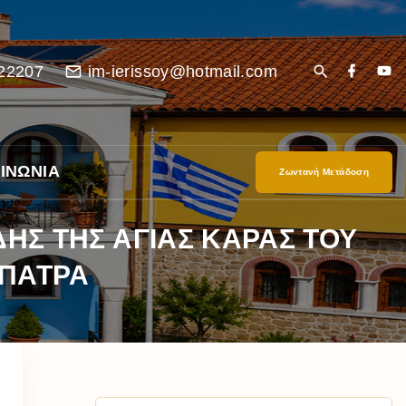
22207
im-ierissoy@hotmail.com
ΙΝΩΝΙΑ
Ζωντανή Μετάδοση
ΗΣ ΤΗΣ ΑΓΙΑΣ ΚΑΡΑΣ ΤΟΥ
 ΠΑΤΡΑ
είο
Ι”