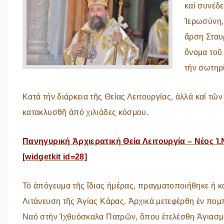
καί συνέδε
Ἱερωσύνη, 
ἄρση Σταυ
ὄνομα τοῦ
τήν σωτηρ
Κατά τήν διάρκεια τῆς Θείας Λειτουργίας, ἀλλά καί τ
κατακλυσθῆ ἀπό χιλιάδες κόσμου.
Πανηγυρική Ἀρχιερατική Θεία Λειτουργία – Νέος Ἱ
[widgetkit id=28]
Τό ἀπόγευμα τῆς ἴδιας ἡμέρας, πραγματοποιήθηκε ἡ 
Λιτάνευση τῆς Ἁγίας Κάρας. Ἀρχικά μετεφέρθη ἐν πομ
Ναό στήν Ἰχθυόσκαλα Πατρῶν, ὅπου ἐτελέσθη Ἁγιασμό