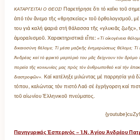
Παρετήρησε ὅτι τό καΐκι τοῦ ση
ΚΑΤΑΡΓΕΙΤΑΙ Ο ΘΕΟΣ!
ἀπό τόν ἄνεμο τῆς «θρησκείας» τοῦ ὀρθολογισμοῦ, μέ 
του γιά καλή ψαριά στή θάλασσα τῆς «γλυκιᾶς ζωῆς»,
ἀμοραλισμοῦ. Χαρακτηριστικά εἶπε:
«Τί οἰκογένεια θέλομ
δικαιοσύνη θέλομε; Τί μέσα μαζικῆς ἐνημερώσεως θέλομε; Τί 
Ἀνδρέας καί τό φρικτό μαρτύριό του μᾶς δείχνουν τόν δρόμο
πορεία τῆς κοινωνίας μας πρός τόν ἀνθρωποθεό καί τήν ἐπ
Καί κατέληξε μιλώντας μέ παρρησία γιά ὅλ
διαστροφῶν».
τόπου, καλώντας τόν πιστό Λαό σέ ἐγρήγορση καί πιστ
τοῦ αἰωνίου Ἑλληνικοῦ πνεύματος.
{youtube}cuZ
Πανηγυρικός Ἑσπερινός – Ἱ.Ν. Ἁγίου Ἀνδρέου Πα