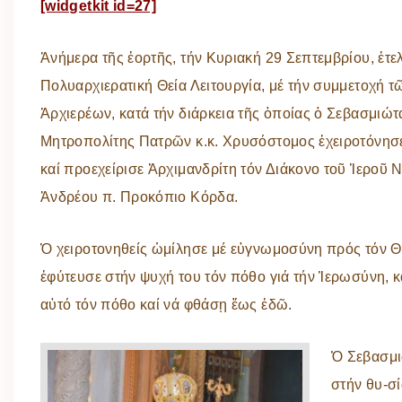
[widgetkit id=27]
Ἀνήμερα τῆς ἑορτῆς, τήν Κυριακή 29 Σεπτεμβρίου, ἐτε
Πολυαρχιερατική Θεία Λειτουργία, μέ τήν συμμετοχή 
Ἀρχιερέων, κατά τήν διάρκεια τῆς ὁποίας ὁ Σεβασμιώτ
Μητροπολίτης Πατρῶν κ.κ. Χρυσόστομος ἐχειροτόνησ
καί προεχείρισε Ἀρχιμανδρίτη τόν Διάκονο τοῦ Ἱεροῦ 
Ἀνδρέου π. Προκόπιο Κόρδα.
Ὁ χειροτονηθείς ὡμίλησε μέ εὐγνωμοσύνη πρός τόν Θ
ἐφύτευσε στήν ψυχή του τόν πόθο γιά τήν Ἱερωσύνη, 
αὐτό τόν πόθο καί νά φθάσῃ ἕως ἐδῶ.
Ὁ Σεβασμι
στήν θυ-σ