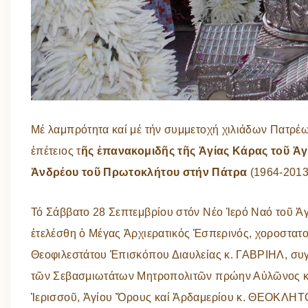
Μέ λαμπρότητα καί μέ τήν συμμετοχή χιλιάδων Πατρέ
ἐπέτειος τ
ῆς ἐπανακομιδῆς τῆς Ἁγίας Κάρας τοῦ Ἁ
Ἀνδρέου τοῦ Πρωτοκλήτου στήν Πάτρα
(1964-2013
Τό Σάββατο 28 Σεπτεμβρίου στόν Νέο Ἱερό Ναό τοῦ Ἁ
ἐτελέσθη ὁ Μέγας Ἀρχιερατικός Ἑσπερινός, χοροστατο
Θεοφιλεστάτου Ἐπισκόπου Διαυλείας κ. ΓΑΒΡΙΗΛ, σ
τῶν Σεβασμιωτάτων Μητροπολιτῶν πρώην Αὐλῶνος 
Ἱερισσοῦ, Ἁγίου Ὄρους καί Ἀρδαμερίου κ. ΘΕΟΚΛΗΤ