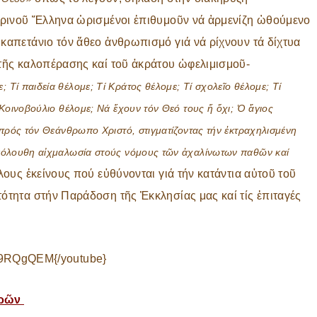
μερινοῦ Ἕλληνα ὡρισμένοι ἐπιθυμοῦν νά ἁρμενίζη ὠθούμενο
καπετάνιο τόν ἄθεο ἀνθρωπισμό γιά νά ρίχνουν τά δίχτυα
 τῆς καλοπέρασης καί τοῦ ἀκράτου ὠφελιμισμοῦ-
ε; Τί παιδεία θέλομε; Τί Κράτος θέλομε; Τί σχολεῖο θέλομε; Τί
Κοινοβούλιο θέλομε; Νά ἔχουν τόν Θεό τους ἤ ὄχι; Ὁ ἅγιος
 πρός τόν Θεάνθρωπο Χριστό, στιγματίζοντας τήν ἐκτραχηλισμένη
ακόλουθη αἰχμαλωσία στούς νόμους τῶν ἀχαλίνωτων παθῶν καί
ους ἐκείνους πού εὐθύνονται γιά τήν κατάντια αὐτοῦ τοῦ
ότητα στήν Παράδοση τῆς Ἐκκλησίας μας καί τίς ἐπιταγές
y9RQgQEM{/youtube}
τρῶν