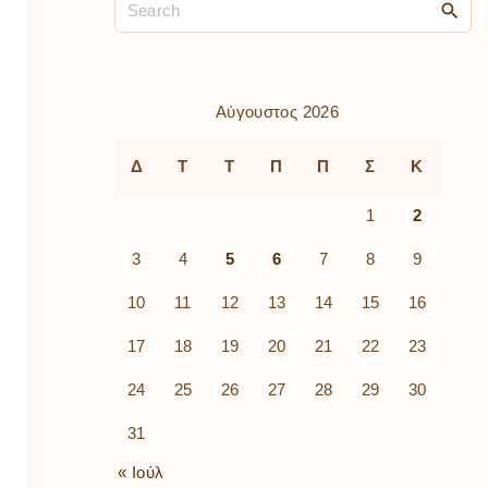
ρὰ
λίων
ικά
κῶν
μός
Αύγουστος 2026
ν
Δ
Τ
Τ
Π
Π
Σ
Κ
1
2
3
4
5
6
7
8
9
10
11
12
13
14
15
16
17
18
19
20
21
22
23
24
25
26
27
28
29
30
31
« Ιούλ