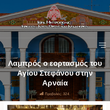
Λαμπρός ο εορτασμός του
Αγίου Στεφάνου στην
Αρναία
Προβολές:
324