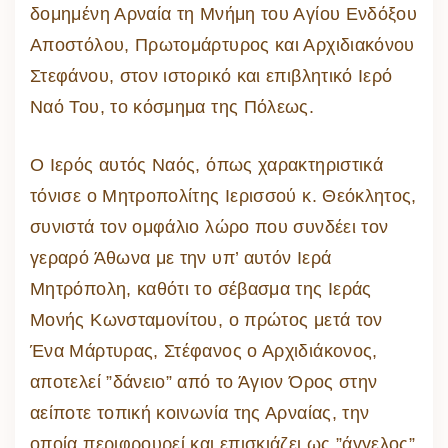
δομημένη Αρναία τη Μνήμη του Αγίου Ενδόξου
Αποστόλου, Πρωτομάρτυρος και Αρχιδιακόνου
Στεφάνου, στον ιστορικό και επιβλητικό Ιερό
Ναό Του, το κόσμημα της Πόλεως.
Ο Ιερός αυτός Ναός, όπως χαρακτηριστικά
τόνισε ο Μητροπολίτης Ιερισσού κ. Θεόκλητος,
συνιστά τον ομφάλιο λώρο που συνδέει τον
γεραρό Άθωνα με την υπ’ αυτόν Ιερά
Μητρόπολη, καθότι το σέβασμα της Ιεράς
Μονής Κωνσταμονίτου, ο πρώτος μετά τον
Ένα Μάρτυρας, Στέφανος ο Αρχιδιάκονος,
αποτελεί ”δάνειο” από το Άγιον Όρος στην
αείποτε τοπική κοινωνία της Αρναίας, την
οποία περιφρουρεί και επισκιάζει ως ”άγγελος”