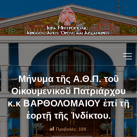
Μήνυμα τῆς Α.Θ.Π. τοῦ
Οἰκουμενικοῦ Πατριάρχου
κ.κ ΒΑΡΘΟΛΟΜΑΙΟΥ ἐπί τῇ
ἑορτῇ τῆς Ἰνδίκτου.
Προβολές:
198