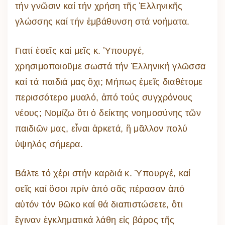
τήν γνῶσιν καί τήν χρήση τῆς Ἑλληνικῆς
γλώσσης καί τήν ἐμβάθυνση στά νοήματα.
Γιατί ἐσεῖς καί μεῖς κ. Ὑπουργέ,
χρησιμοποιοῦμε σωστά τήν Ἑλληνική γλῶσσα
καί τά παιδιά μας ὂχι; Μήπως ἐμεῖς διαθέτομε
περισσότερο μυαλό, ἀπό τούς συγχρόνους
νέους; Νομίζω ὃτι ὁ δείκτης νοημοσύνης τῶν
παιδιῶν μας, εἶναι ἀρκετά, ἢ μᾶλλον πολύ
ὑψηλός σήμερα.
Βάλτε τό χέρι στήν καρδιά κ. Ὑπουργέ, καί
σεῖς καί ὃσοι πρίν ἀπό σᾶς πέρασαν ἀπό
αὐτόν τόν θῶκο καί θά διαπιστώσετε, ὃτι
ἒγιναν ἐγκληματικά λάθη εἰς βάρος τῆς