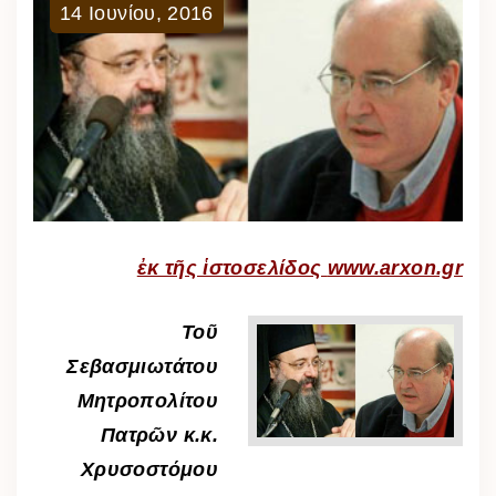
14
Ιουνίου
,
2016
ἐκ τῆς ἱστοσελίδος
www.arxon.gr
Τοῦ
Σεβασμιωτάτου
Μητροπολίτου
Πατρῶν κ.κ.
Χρυσοστόμου