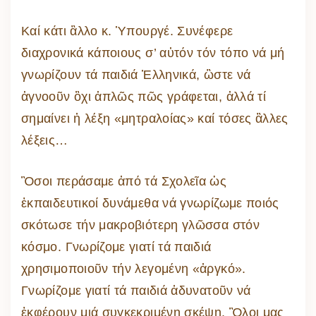
Καί κάτι ἂλλο κ. Ὑπουργέ. Συνέφερε
διαχρονικά κάποιους σ’ αὐτόν τόν τόπο νά μή
γνωρίζουν τά παιδιά Ἑλληνικά, ὣστε νά
ἀγνοοῦν ὂχι ἀπλῶς πῶς γράφεται, ἀλλά τί
σημαίνει ἡ λέξη «μητραλοίας» καί τόσες ἂλλες
λέξεις…
Ὃσοι περάσαμε ἀπό τά Σχολεῖα ὡς
ἐκπαιδευτικοί δυνάμεθα νά γνωρίζωμε ποιός
σκότωσε τήν μακροβιότερη γλῶσσα στόν
κόσμο. Γνωρίζομε γιατί τά παιδιά
χρησιμοποιοῦν τήν λεγομένη «ἀργκό».
Γνωρίζομε γιατί τά παιδιά ἀδυνατοῦν νά
ἐκφέρουν μιά συγκεκριμένη σκέψη. Ὃλοι μας