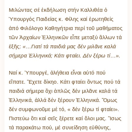
Μιλώντας σέ ἐκδήλωση στήν Καλλιθέα ὁ
Ὑπουργός Παιδείας κ. Φίλης καί ἐρωτηθείς
ἀπό Φιλόλογο Καθηγήτρια περί τοῦ μαθήματος
τῶν Ἀρχαίων Ἑλληνικῶν εἶπε μεταξύ ἂλλων τά
ἑξῆς:
«…Γιατί τά παιδιά μας δέν μιλᾶνε καλά
σήμερα Ἑλληνικά; Κάτι φταίει. Δέν ξέρω τί…».
Nαί κ. Ὑπουργέ, ἀλήθεια εἶναι αὐτό πού
εἲπατε. Ἒχετε δίκηο. Κάτι φταίει ὂντως πού τά
παιδιά σήμερα ὂχι ἁπλῶς δέν μιλᾶνε καλά τά
Ἑλληνικά, ἀλλά δέν ξέρουν Ἑλληνικά. Ὃμως
δέν συμφωνοῦμε μέ τό, « δέν ξέρω τί φταίει».
Πιστεύω ὃτι καί σεῖς ξέρετε καί ὃλοι μας. Ἲσως
τά παρακάτω πού, μέ συνείδηση εὐθύνης,