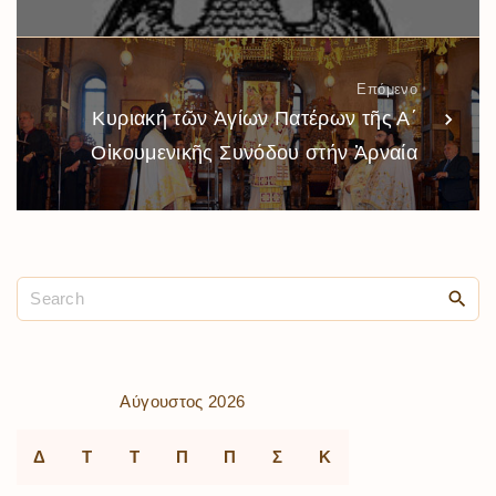
Επόμενο
Κυριακή τῶν Ἁγίων Πατέρων τῆς Α΄
Οἰκουμενικῆς Συνόδου στήν Ἀρναία
Αύγουστος 2026
Δ
Τ
Τ
Π
Π
Σ
Κ