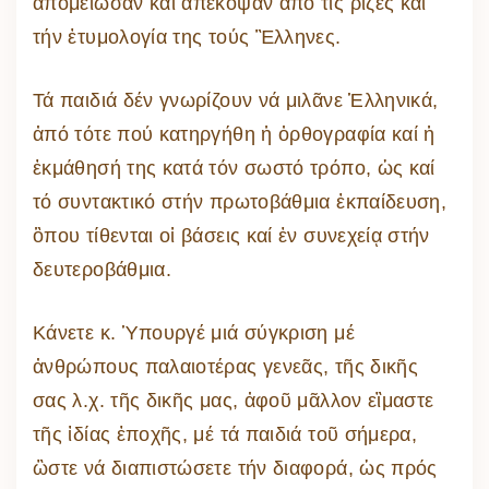
ἀπομείωσαν καί ἀπέκοψαν ἀπό τίς ρίζες καί
τήν ἐτυμολογία της τούς Ἓλληνες.
Τά παιδιά δέν γνωρίζουν νά μιλᾶνε Ἑλληνικά,
ἀπό τότε πού κατηργήθη ἡ ὀρθογραφία καί ἡ
ἐκμάθησή της κατά τόν σωστό τρόπο, ὡς καί
τό συντακτικό στήν πρωτοβάθμια ἐκπαίδευση,
ὃπου τίθενται οἱ βάσεις καί ἐν συνεχείᾳ στήν
δευτεροβάθμια.
Κάνετε κ. Ὑπουργέ μιά σύγκριση μέ
ἀνθρώπους παλαιοτέρας γενεᾶς, τῆς δικῆς
σας λ.χ. τῆς δικῆς μας, ἀφοῦ μᾶλλον εἲμαστε
τῆς ἰδίας ἐποχῆς, μέ τά παιδιά τοῦ σήμερα,
ὣστε νά διαπιστώσετε τήν διαφορά, ὡς πρός