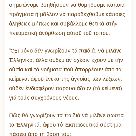
σημειώνομε βοηθήσουν νά θυμηθοῦμε κάποια
πράγματα ἢ μᾶλλον νά παραδεχθοῦμε κάποιες
ἀλήθειες μήπως καί συβάλλομε θετικά στήν
πνευματική ἀνόρθωση αὐτοῦ τοῦ τόπου.
Ὂχι μόνο δέν γνωρίζουν τά παιδιά, νά μιλᾶνε
Ἑλληνικά, ἀλλά οὐδεμίαν σχέσιν ἒχουν μέ τήν
οὐσία καί τά νοήματα πού ἀπορρέουν ἀπό τά
κείμενα, ἀφοῦ ἓνεκα τῆς ἀγνοίας τῶν λέξεων,
οὐδέν ἐνδιαφέρον παρουσιάζουν (τά κείμενα)
γιά τούς συγχρόνους νέους.
Πῶς θά γνωρίζουν τά παιδιά νά μιλᾶνε σωστά
τά Ἑλληνικά, ἀφοῦ τό Ἐκπαιδευτικό σύστημα
πάσχει ἀπό τή βάση του;