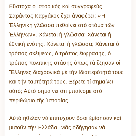
Εὒστοχα ὁ ἱστορικός καί συγγραφεύς
Σαράντος Καργάκος ἒχει ἀναφέρει: «Ἡ
Ἑλληνική γλῶσσα πεθαίνει στό στόμα τῶν
Ἑλλήνων». Χάνεται ἡ γλῶσσα; Χάνεται ἡ
ἐθνική ἑνότης. Χάνεται ἡ γλῶσσα; Χάνεται ὁ
τρόπος σκέψεως, ὁ τρόπος ἒκφρασης, ὁ
τρόπος πολιτικῆς στάσης ὃπως τά ἒζησαν οἱ
Ἓλληνες διαχρονικά μέ τήν ἰδιαιτερότητά τους
και τήν ταυτότητά τους. Ξέρετε τί σημαίνει
αὐτό; Αὐτό σημαίνει ὃτι μπαίνομε στό
περιθώριο τῆς Ἱστορίας.
Αὐτό ἢθελαν νά ἐπιτύχουν ὃσοι ἐμίσησαν καί
μισοῦν τήν Ἑλλάδα. Μᾶς ὁδήγησαν νά