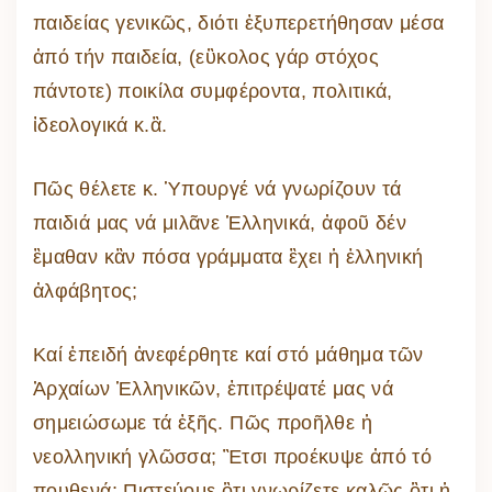
παιδείας γενικῶς, διότι ἐξυπερετήθησαν μέσα
ἀπό τήν παιδεία, (εὒκολος γάρ στόχος
πάντοτε) ποικίλα συμφέροντα, πολιτικά,
ἰδεολογικά κ.ἂ.
Πῶς θέλετε κ. Ὑπουργέ νά γνωρίζουν τά
παιδιά μας νά μιλᾶνε Ἑλληνικά, ἀφοῦ δέν
ἒμαθαν κἂν πόσα γράμματα ἒχει ἡ ἑλληνική
ἀλφάβητος;
Καί ἐπειδή ἀνεφέρθητε καί στό μάθημα τῶν
Ἀρχαίων Ἑλληνικῶν, ἐπιτρέψατέ μας νά
σημειώσωμε τά ἐξῆς. Πῶς προῆλθε ἡ
νεολληνική γλῶσσα; Ἒτσι προέκυψε ἀπό τό
πουθενά; Πιστεύομε ὃτι γνωρίζετε καλῶς ὃτι ἡ