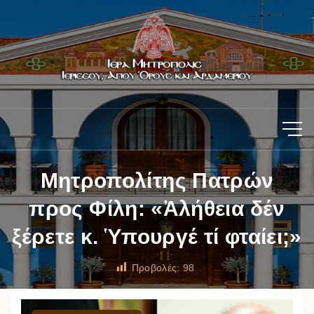
Μητροπολίτης Πατρών
προς Φίλη: «Ἀλήθεια δέν
ξέρετε κ. Ὑπουργέ τί φταίει;»
Προβολές:
98