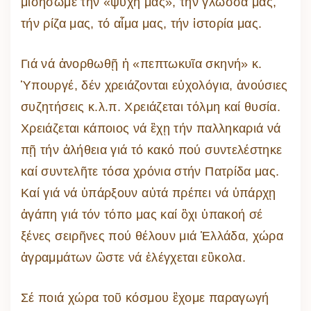
μισήσωμε τήν «ψυχή μας», τήν γλῶσσα μας,
τήν ρίζα μας, τό αἷμα μας, τήν ἱστορία μας.
Γιά νά ἀνορθωθῇ ἡ «πεπτωκυῖα σκηνή» κ.
Ὑπουργέ, δέν χρειάζονται εὐχολόγια, ἀνούσιες
συζητήσεις κ.λ.π. Χρειάζεται τόλμη καί θυσία.
Χρειάζεται κάποιος νά ἒχῃ τήν παλληκαριά νά
πῇ τήν ἀλήθεια γιά τό κακό πού συντελέστηκε
καί συντελῆτε τόσα χρόνια στήν Πατρίδα μας.
Καί γιά νά ὑπάρξουν αὐτά πρέπει νά ὑπάρχῃ
ἀγάπη γιά τόν τόπο μας καί ὂχι ὑπακοή σέ
ξένες σειρῆνες πού θέλουν μιά Ἑλλάδα, χώρα
ἀγραμμάτων ὣστε νά ἐλέγχεται εὒκολα.
Σέ ποιά χώρα τοῦ κόσμου ἒχομε παραγωγή