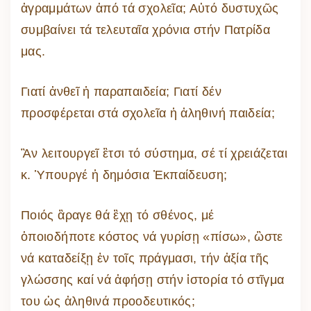
ἀγραμμάτων ἀπό τά σχολεῖα; Αὐτό δυστυχῶς
συμβαίνει τά τελευταῖα χρόνια στήν Πατρίδα
μας.
Γιατί ἀνθεῖ ἡ παραπαιδεία; Γιατί δέν
προσφέρεται στά σχολεῖα ἡ ἀληθινή παιδεία;
Ἂν λειτουργεῖ ἒτσι τό σύστημα, σέ τί χρειάζεται
κ. Ὑπουργέ ἡ δημόσια Ἐκπαίδευση;
Ποιός ἂραγε θά ἒχῃ τό σθένος, μέ
ὁποιοδήποτε κόστος νά γυρίσῃ «πίσω», ὣστε
νά καταδείξῃ ἐν τοῖς πράγμασι, τήν ἀξία τῆς
γλώσσης καί νά ἀφήσῃ στήν ἱστορία τό στῖγμα
του ὡς ἀληθινά προοδευτικός;