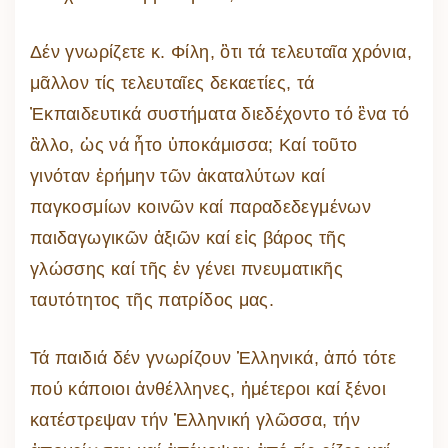
Δέν γνωρίζετε κ. Φίλη, ὃτι τά τελευταῖα χρόνια,
μᾶλλον τίς τελευταῖες δεκαετίες, τά
Ἐκπαιδευτικά συστήματα διεδέχοντο τό ἓνα τό
ἂλλο, ὡς νά ἦτο ὑποκάμισσα; Καί τοῦτο
γινόταν ἐρήμην τῶν ἀκαταλύτων καί
παγκοσμίων κοινῶν καί παραδεδεγμένων
παιδαγωγικῶν ἀξιῶν καί εἰς βάρος τῆς
γλώσσης καί τῆς ἐν γένει πνευματικῆς
ταυτότητος τῆς πατρίδος μας.
Τά παιδιά δέν γνωρίζουν Ἑλληνικά, ἀπό τότε
πού κάποιοι ἀνθέλληνες, ἡμέτεροι καί ξένοι
κατέστρεψαν τήν Ἑλληνική γλῶσσα, τήν