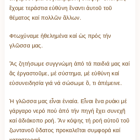
ἒχομε τεράστια εὐθύνη ἒναντι ἀυτοῦ τοῦ
θέματος καί πολλῶν ἂλλων.
Φτωχύναμε ἠθελημένα καί ὡς πρός τήν
γλῶσσα μας.
Ἂς ζητήσωμε συγγνώμη ἀπό τά παιδιά μας καί
ἂς ἐργαστοῦμε, μέ σύστημα, μέ εὐθύνη καί
εὐσυνειδησία γιά νά σώσωμε ὃ, τι ἀπέμεινε.
Ἡ γλῶσσα μας εἶναι ἐνιαία. Εἶναι ἓνα ρυάκι μέ
γάργαρο νερό πού ἀπό τήν πηγή ἒχει συνεχῆ
καί ἀδιάκοπο ροή. Ἂν κόψης τή ροή αὐτοῦ τοῦ
ζωντανοῦ ὓδατος προκαλεῖται συμφορά καί