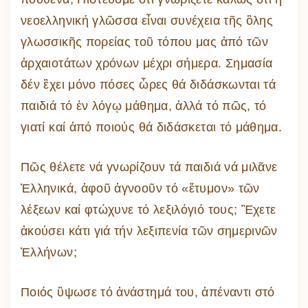
νεοελληνική γλῶσσα εἶναι συνέχεια τῆς ὃλης
γλωσσικῆς πορείας τοῦ τόπου μας ἀπό τῶν
ἀρχαιοτάτων χρόνων μέχρι σήμερα. Σημασία
δέν ἒχει μόνο πόσες ὧρες θά διδάσκωνται τά
παιδιά τό ἐν λόγῳ μάθημα, ἀλλά τό πῶς, τό
γιατί καί ἀπό ποιούς θά διδάσκεται τό μάθημα.
Πῶς θέλετε νά γνωρίζουν τά παιδιά νά μιλᾶνε
Ἑλληνικά, ἀφοῦ ἀγνοοῦν τό «ἔτυμον» τῶν
λέξεων καί φτώχυνε τό λεξιλόγιό τους; Ἒχετε
ἀκούσει κάτι γιά τήν λεξιπενία τῶν σημερινῶν
Ἑλλήνων;
Ποιός ὓψωσε τό ἀνάστημά του, ἀπέναντι στό