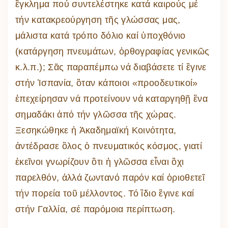
ἒγκλημα πού συντελέστηκε κατά καιρούς μέ
τήν κατακρεούργηση τῆς γλώσσας μας,
μάλιστα κατά τρόπο δόλιο καί ὑποχθόνιο
(κατάργηση πνευμάτων, ὀρθογραφίας γενικῶς
κ.λ.π.); Σᾶς παραπέμπω νά διαβάσετε τί ἒγινε
στήν Ἱσπανία, ὃταν κάποιοι «προοδευτικοί»
ἐπεχείρησαν νά προτείνουν νά καταργηθῇ ἓνα
σημαδάκι ἀπό τήν γλῶσσα τῆς χώρας.
Ξεσηκώθηκε ἡ Ἀκαδημαϊκή Κοινότητα,
ἀντέδρασε ὃλος ὁ πνευματικός κόσμος, γιατί
ἐκεῖνοι γνωρίζουν ὃτι ἡ γλῶσσα εἶναι ὂχι
παρελθόν, ἀλλά ζωντανό παρόν καί ὁριοθετεῖ
τήν πορεία τοῦ μέλλοντος. Τό ἲδιο ἒγινε καί
στήν Γαλλία, σέ παρόμοια περίπτωση.