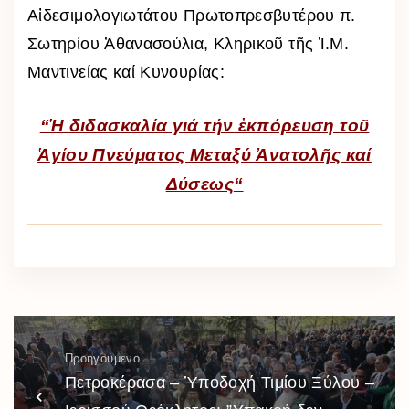
Αἰδεσιμολογιωτάτου Πρωτοπρεσβυτέρου π.
Σωτηρίου Ἀθανασούλια, Κληρικοῦ τῆς Ἱ.Μ.
Μαντινείας καί Κυνουρίας:
“Ἡ διδασκαλία γιά τήν ἐκπόρευση τοῦ
Ἁγίου Πνεύματος Μεταξύ Ἀνατολῆς κ
αί
Δύσε
ως
“
Προηγούμενο
Πετροκέρασα – Ὑποδοχή Τιμίου Ξύλου –