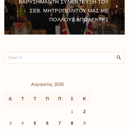
ΒΑΡΥΣΗΜΑΝΤΗ ΣΥΝΕΝΤΕΥΞΗ ΤΟΥ
ΣΕΒ. ΜΗΤΡΟΠΟΛΙΤΟΥ ΜΑΣ ΜΕ
ΠΟΛΛΟΥΣ ΑΠΟΔΕΚΤΕΣ
Αύγουστος 2026
Δ
Τ
Τ
Π
Π
Σ
Κ
1
2
3
4
5
6
7
8
9