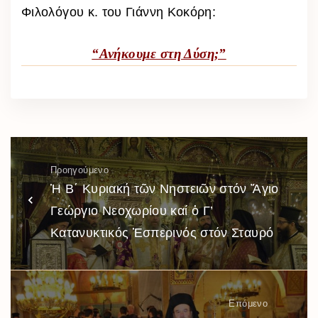
Φιλολόγου κ. του Γιάννη Κοκόρη:
“Ανήκουμε στη Δύση;”
Προηγούμενο
Ἡ Β΄ Κυριακή τῶν Νηστειῶν στόν Ἅγιο
Γεώργιο Νεοχωρίου καί ὁ Γ’
Κατανυκτικός Ἑσπερινός στόν Σταυρό
Επόμενο