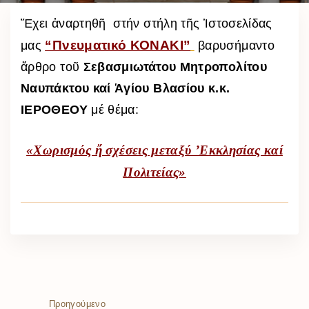
Ἔχει ἀναρτηθῆ στήν στήλη τῆς Ἱστοσελίδας
“Πνευματικό ΚΟΝΑΚΙ”
μας
βαρυσήμαντο
ἄρθ
ρο τοῦ
Σεβασμιωτάτου Μητροπολίτου
Ναυπάκτου καί Ἁγίου Βλασίου κ.κ.
ΙΕΡΟΘΕΟΥ
μέ θέμα:
«Χωρισµός ἤ σχέσεις µεταξύ ’Εκκλησίας καί
Πολιτείας»
Προηγούμενο