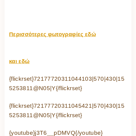
Περισσότερες φωτογραφίες εδώ
και εδώ
{flickrset}72177720311044103|570|430|15
5253811@N05|Y{/flickrset}
{flickrset}72177720311045421|570|430|15
5253811@N05|Y{/flickrset}
{youtube}j3T6__pDMVQ{/youtube}