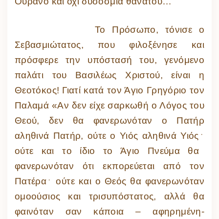
Ουρανό και όχι δυσοσμία θανάτου…
Το Πρόσωπο, τόνισε ο
Σεβασμιώτατος, που φιλοξένησε και
πρόσφερε την υπόστασή του, γενόμενο
παλάτι του Βασιλέως Χριστού, είναι η
Θεοτόκος! Γιατί κατά τον Άγιο Γρηγόριο τον
Παλαμά «Αν δεν είχε σαρκωθή ο Λόγος του
Θεού, δεν θα φανερωνόταν ο Πατήρ
αληθινά Πατήρ, ούτε ο Υιός αληθινά Υιός
﮲
ούτε και το ίδιο το Άγιο Πνεύμα θα
φανερωνόταν ότι εκπορεύεται από τον
Πατέρα
﮲
ούτε και ο Θεός θα φανερωνόταν
ομοούσιος και τρισυπόστατος, αλλά θα
φαινόταν σαν κάποια – αφηρημένη-