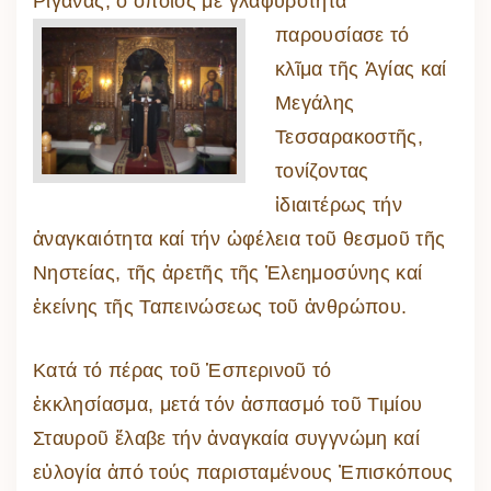
Ριγανᾶς, ὁ ὁποῖος μέ γλαφυρότη
τα
παρουσίασε τό
κλῖμα τῆς Ἁγίας καί
Μεγάλης
Τεσσαρακοστῆς,
τονίζοντας
ἰδιαιτέρως τήν
ἀναγκαιότητα καί τήν ὠφέλεια τοῦ θεσμοῦ τῆς
Νηστείας, τῆς ἀρετῆς τῆς Ἐλεημοσύνης καί
ἐκείνης τῆς Ταπεινώσεως τοῦ ἀνθρώπου.
Κατά τό πέρας τοῦ Ἑσπερινοῦ τό
ἐκκλησίασμα, μετά τόν ἀσπασμό τοῦ Τιμίου
Σταυροῦ ἔλαβε τήν ἀναγκαία συγγνώμη καί
εὐλογία ἀπό τούς παρισταμένους Ἐπισκόπους