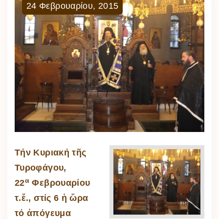
24
Φεβρουαρίου
,
2015
Τήν Κυριακή τῆς
Τυροφάγου,
α
22
Φεβρουαρίου
τ.ἔ., στίς 6 ἡ ὥρα
τό ἀπόγευμα