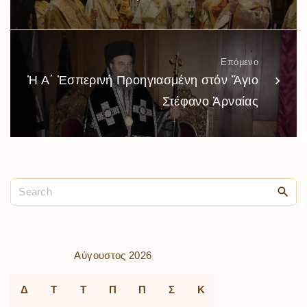
Επόμενο
Ἡ Α΄ Ἑσπερινή Προηγιασμένη στόν Ἅγιο
Στέφανο Ἀρναίας
Αύγουστος 2026
Δ
Τ
Τ
Π
Π
Σ
Κ