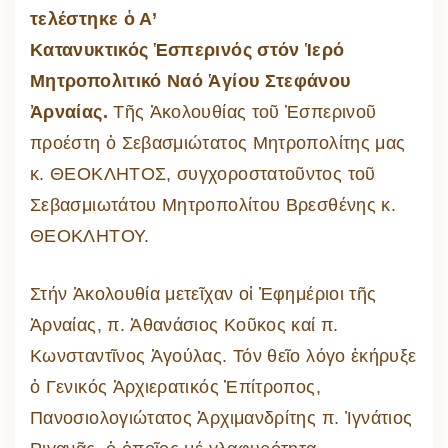
τελέστηκε ὁ Α’
Κατανυκτικός Ἑσπερινός στόν Ἱερό
Μητροπολιτικό Ναό Ἁγίου Στεφάνου
Ἀρναίας.
Τῆς Ἀκολουθίας τοῦ Ἑσπερινοῦ
προέστη ὁ Σεβασμιώτατος Μητροπολίτης μας
κ. ΘΕΟΚΛΗΤΟΣ, συγχοροστατοῦντος τοῦ
Σεβασμιωτάτου Μητροπολίτου Βρεσθένης κ.
ΘΕΟΚΛΗΤΟΥ.
Στήν Ἀκολουθία μετεῖχαν οἱ Ἐφημέριοι τῆς
Ἀρναίας, π. Ἀθανάσιος Κοῦκος καί π.
Κωνσταντῖνος Ἀγούλας. Τόν θεῖο λόγο ἐκήρυξε
ὁ Γενικός Ἀρχιερατικός Ἐπίτροπος,
Πανοσιολογιώτατος Ἁρχιμανδρίτης π. Ἰγνάτιος