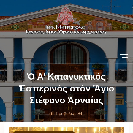
Ὁ Α’ Κατανυκτικός
Ἑσπερινός στόν Ἅγιο
Στέφανο Ἀρναίας
Προβολές:
94