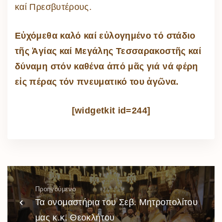
καί Πρεσβυτέρους.
Εὐχόμεθα καλό καί εὐλογημένο τό στάδιο
τῆς Ἁγίας καί Μεγάλης Τεσσαρακοστῆς καί
δύναμη στόν καθένα ἀπό μᾶς γιά νά φέρη
εἰς πέρας τόν πνευματικό του ἀγῶνα.
[widgetkit id=244]
Προηγούμενο
Τα ονομαστήρια του Σεβ. Μητροπολίτου
μας κ.κ. Θεοκλήτου