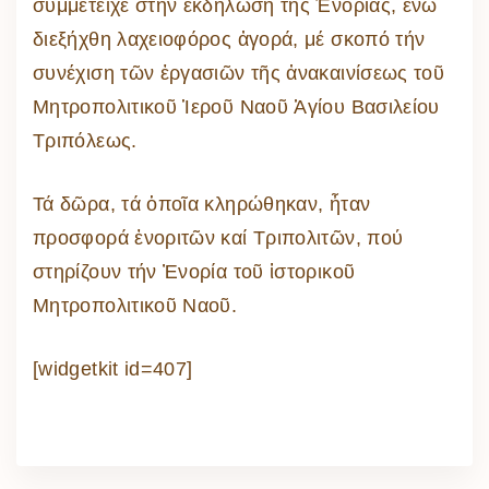
συμμετεῖχε στήν ἐκδήλωση τῆς Ἐνορίας, ἐνῶ
διεξήχθη λαχειοφόρος ἀγορά, μέ σκοπό τήν
συνέχιση τῶν ἐργασιῶν τῆς ἀνακαινίσεως τοῦ
Μητροπολιτικοῦ Ἱεροῦ Ναοῦ Ἁγίου Βασιλείου
Τριπόλεως.
Τά δῶρα, τά ὁποῖα κληρώθηκαν, ἦταν
προσφορά ἐνοριτῶν καί Τριπολιτῶν, πού
στηρίζουν τήν Ἐνορία τοῦ ἱστορικοῦ
Μητροπολιτικοῦ Ναοῦ.
[widgetkit id=407]