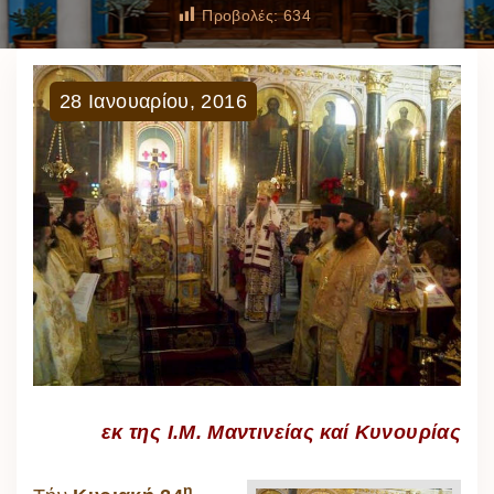
Προβολές:
634
28
Ιανουαρίου
,
2016
εκ της Ι.Μ. Μαντινείας καί Κυνουρίας
η