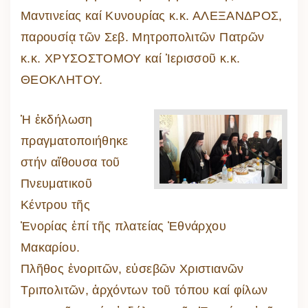
Μαντινείας καί Κυνουρίας κ.κ. ΑΛΕΞΑΝΔΡΟΣ,
παρουσίᾳ τῶν Σεβ. Μητροπολιτῶν Πατρῶν
κ.κ. ΧΡΥΣΟΣΤΟΜΟΥ καί Ἱερισσοῦ κ.κ.
ΘΕΟΚΛΗΤΟΥ.
Ἡ ἐκδήλωση
πραγματοποιήθηκε
στήν αἴθουσα τοῦ
Πνευματικοῦ
Κέντρου τῆς
Ἐνορίας ἐπί τῆς πλατείας Ἐθνάρχου
Μακαρίου.
Πλῆθος ἐνοριτῶν, εὐσεβῶν Χριστιανῶν
Τριπολιτῶν, ἀρχόντων τοῦ τόπου καί φίλων