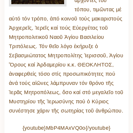
ἄρχοντες τοῦ
τόπου, τιμῶντας μέ
αὐτό τόν τρόπο, ἀπό κοινοῦ τούς μακαριστούς
Ἀρχιερεῖς, Ἱερεῖς καί τούς Εὐεργέτας τοῦ
Μητροπολιτικοῦ Ναοῦ Ἁγίου Βασιλείου
Τριπόλεως. Τόν θεῖο λόγο ἐκήρυξε ὁ
Σεβασμιώτατος Μητροπολίτης Ἱερισσοῦ, Ἁγίου
Ὄρους καί Ἀρδαμερίου κ.κ. ΘΕΟΚΛΗΤΟΣ,
ἀναφερθείς τόσο στίς προσωπικότητες πού
ἀνά τούς αἰῶνες λάμπρυναν τόν θρόνο τῆς
Ἱερᾶς Μητροπόλεως, ὄσο καί στό μεγαλεῖο τοῦ
Μυστηρίου τῆς Ἱερωσύνης πού ὁ Κύριος
συνέστησε χάριν τῆς σωτηρίας τοῦ ἀνθρώπου.
{youtube}MbP4MAxVQ0o{/youtube}