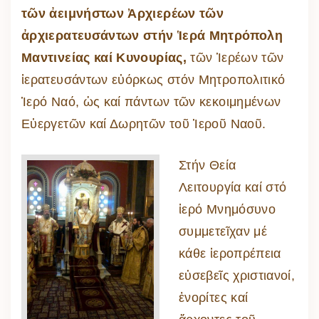
τῶν ἀειμνήστων Ἀρχιερέων τῶν
ἀρχιερατευσάντων στήν Ἱερά Μητρόπολη
Μαντινείας καί Κυνουρίας,
τῶν Ἱερέων τῶν
ἱερατευσάντων εὐόρκως στόν Μητροπολιτικό
Ἱερό Ναό, ὡς καί πάντων τῶν κεκοιμημένων
Εὐεργετῶν καί Δωρητῶν τοῦ Ἱεροῦ Ναοῦ.
Στήν Θεία
Λειτουργία καί στό
ἱερό Μνημόσυνο
συμμετεῖχαν μέ
κάθε ἱεροπρέπεια
εὐσεβεῖς χριστιανοί,
ἐνορίτες καί