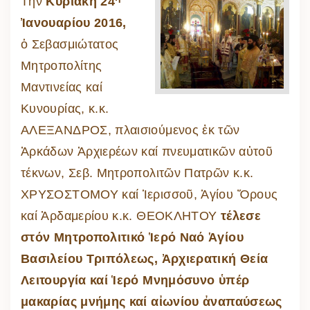
Τήν
Κυριακή 24
Ἰανουαρίου 2016,
ὁ Σεβασμιώτατος
Μητροπολίτης
Μαντινείας καί
Κυνουρίας, κ.κ.
ΑΛΕΞΑΝΔΡΟΣ, πλαισιούμενος ἐκ τῶν
Ἀρκάδων Ἀρχιερέων καί πνευματικῶν αὐτοῦ
τέκνων, Σεβ. Μητροπολιτῶν Πατρῶν κ.κ.
ΧΡΥΣΟΣΤΟΜΟΥ καί Ἱερισσοῦ, Ἁγίου Ὄρους
καί Ἀρδαμερίου κ.κ. ΘΕΟΚΛΗΤΟΥ
τέλεσε
στόν Μητροπολιτικό Ἱερό Ναό Ἁγίου
Βασιλείου Τριπόλεως, Ἀρχιερατική Θεία
Λειτουργία καί Ἱερό Μνημόσυνο ὑπέρ
μακαρίας μνήμης καί αἰωνίου ἀναπαύσεως