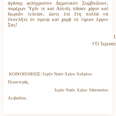
ἀγάπης φιλόχριστον Δημοτικόν Συμβούλιον,
παρέχων Ὑμῖν τε καί Αὐτοῖς πᾶσαν χάριν καί
δωρεάν τελείαν, ὥστε ἐπί ἔτη πολλά νά
ἐπιτελῆτε ἐν ὑγιείᾳ καί χαρᾷ τό τίμιον ἔργον
Σας!
†
Ὁ Ἱερισσ
ΚΟΙΝΟΠΟΙΗΣΙΣ: Ἱερόν Ναόν Ἁγίου Ἀνδρέου
Περιστερᾶς.
Ἱερόν Ναόν Ἁγίου Ἀθανασίου
Λειβαδίου.