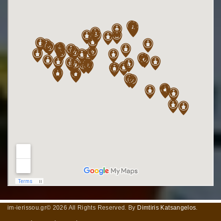
im-ierissou.gr©
2026
All Rights Reserved. By
Dimtiris Katsangelos
.