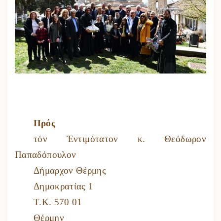
Πρός
τόν Ἐντιμότατον κ. Θεόδωρον
Παπαδόπουλον
Δήμαρχον Θέρμης
Δημοκρατίας 1
Τ.Κ. 570 01
Θέρμην