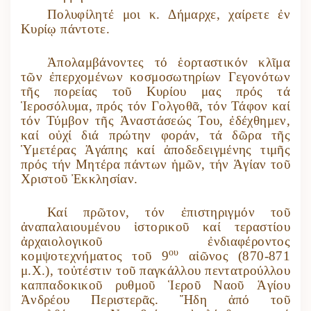
Πολυφίλητέ μοι κ. Δήμαρχε, χαίρετε ἐν
Κυρίῳ πάντοτε.
Ἀπολαμβάνοντες τό ἑορταστικόν κλῖμα
τῶν ἐπερχομένων κοσμοσωτηρίων Γεγονότων
τῆς πορείας τοῦ Κυρίου μας πρός τά
Ἱεροσόλυμα, πρός τόν Γολγοθᾶ, τόν Τάφον καί
τόν Τύμβον τῆς Ἀναστάσεώς Του, ἐδέχθημεν,
καί οὐχί διά πρώτην φοράν, τά δῶρα τῆς
Ὑμετέρας Ἀγάπης καί ἀποδεδειγμένης τιμῆς
πρός τήν Μητέρα πάντων ἡμῶν, τήν Ἁγίαν τοῦ
Χριστοῦ Ἐκκλησίαν.
Καί πρῶτον, τόν ἐπιστηριγμόν τοῦ
ἀναπαλαιουμένου ἱστορικοῦ καί τεραστίου
ἀρχαιολογικοῦ ἐνδιαφέροντος
ου
κομψοτεχνήματος τοῦ 9
αἰῶνος (870-871
μ.Χ.), τοὐτέστιν τοῦ παγκάλλου πεντατρούλλου
καππαδοκικοῦ ρυθμοῦ Ἱεροῦ Ναοῦ Ἁγίου
Ἀνδρέου Περιστερᾶς. Ἤδη ἀπό τοῦ