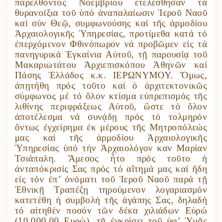
παρελθόντος Νοεμβρίου ἐτελέσθησαν τά
θυρανοίξια τοῦ ὑπό ἀναπαλαίωσιν Ἱεροῦ Ναοῦ
καί σύν Θεῷ, συμφωνούσης καί τῆς ἁρμοδίου
Ἀρχαιολογικῆς Ὑπηρεσίας, προτίμεθα κατά τό
ἐπερχόμενον Φθινόπωρον νά προβῶμεν εἰς τά
πανηγυρικά Ἐγκαίνια Αὐτοῦ, τῇ παρουσίᾳ τοῦ
Μακαριωτάτου Ἀρχιεπισκόπου Ἀθηνῶν καί
Πάσης Ἑλλάδος κ.κ. ΙΕΡΩΝΥΜΟΥ. Ὅμως,
ἀπῃτήθη πρός τοῦτο καί ὁ ἀρχιτεκτονικῶς
σύμφωνος μέ τό ὅλον κτίσμα εὐπρεπισμός τῆς
λιθίνης περιφράξεως Αὐτοῦ, ὥστε τό ὅλον
ἀποτέλεσμα νά συνᾴδῃ πρός τό τολμηρόν
ὄντως ἐγχείρημα ἐκ μέρους τῆς Μητροπόλεώς
μας καί τῆς ἁρμοδίου Ἀρχαιολογικῆς
Ὑπηρεσίας ὑπό τήν Ἀρχαιολόγον καν Μαρίαν
Τσιάπαλη. Ἄμεσος ἦτο πρός τοῦτο ἡ
ἀνταπόκρισίς Σας πρός τό αἴτημά μας καί ἤδη
εἰς τόν ἐπ’ ὀνόματι τοῦ Ἱεροῦ Ναοῦ παρά τῇ
Ἐθνικῇ Τραπέζῃ τηρούμενον λογαριασμόν
κατετέθη ἡ συμβολή τῆς ἀγάπης Σας, δηλαδή
τό αἰτηθέν ποσόν τῶν δέκα χιλιάδων Εὐρώ
(10.000,00 Ευρώ), τῇ ἐγκρίσει τοῦ ὑφ’ Ὑμᾶς