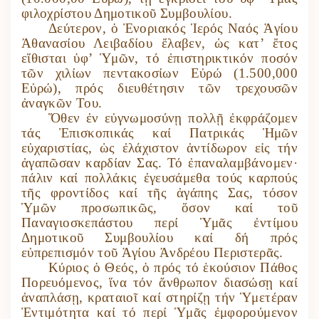
φιλοχρίστου Δημοτικοῦ Συμβουλίου.
Δεύτερον, ὁ Ἐνοριακός Ἱερός Ναός Ἁγίου
Ἀθανασίου Λειβαδίου ἔλαβεν, ὡς κατ’ ἔτος
εἴθισται ὑφ’ Ὑμῶν, τό ἐπιστηρικτικόν ποσόν
τῶν χιλίων πεντακοσίων Εὐρώ (1.500,000
Εὐρώ), πρός διευθέτησιν τῶν τρεχουσῶν
ἀναγκῶν Του.
Ὅθεν ἐν εὐγνωμοσύνῃ πολλῇ ἐκφράζομεν
τάς Ἐπισκοπικάς καί Πατρικάς Ἡμῶν
εὐχαριστίας, ὡς ἐλάχιστον ἀντίδωρον εἰς τήν
ἀγαπῶσαν καρδίαν Σας. Τό ἐπαναλαμβάνομεν·
πάλιν καί πολλάκις ἐγευσάμεθα τούς καρπούς
τῆς φροντίδος καί τῆς ἀγάπης Σας, τόσον
Ὑμῶν προσωπικῶς, ὅσον καί τοῦ
Παναγιοσκεπάστου περί Ὑμᾶς ἐντίμου
Δημοτικοῦ Συμβουλίου καί δή πρός
εὐπρεπισμόν τοῦ Ἁγίου Ἀνδρέου Περιστερᾶς.
Κύριος ὁ Θεός, ὁ πρός τό ἑκούσιον Πάθος
Πορευόμενος, ἵνα τόν ἄνθρωπον διασώσῃ καί
ἀναπλάσῃ, κραταιοῖ καί στηρίζῃ τήν Ὑμετέραν
Ἐντιμότητα καί τό περί Ὑμᾶς ἐμφορούμενον