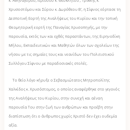
κ. Αθηναγόρου, Ιερισσού κ. Θεοκλήτου , Τρίκκης κ.
Χρυσοστόμου και Σύρου κ. Δωρόθεου Β’, η Σίφνος εόρτασε τη
Δεσποτική Εορτή της Αναλήψεως του Κυρίου και την τοπική
Θεομητορική εορτή της Παναγίας Χρυσοπηγής, με την
παρουσία, εκτός των και εχθές παραστάντων, της Ειρηνοδίκη
Μήλου, Εκπαιδευτικών και Μαθητών όλων των σχολείων της
νήσου με τις σημαίες τους και νεανίδων του Πολιτιστικού
Συλλόγου Σίφνου με παραδοσιακές στολές.
Το θείο λόγο κήρυξε ο Σεβασμιώτατος Μητροπολίτης
Χαλκίδος κ. Χρυσόστομος, ο οποίος αναφέρθηκε στο γεγονός
της Αναλήψεως του Κυρίου, στην συνεχή και αέναη
παρουσία Του στην ζωή των ανθρώπων και προέβη στην
διαπίστωση ότι ο άνθρωπος χωρίς Χριστό δεν έχει ουδεμία
αξία.