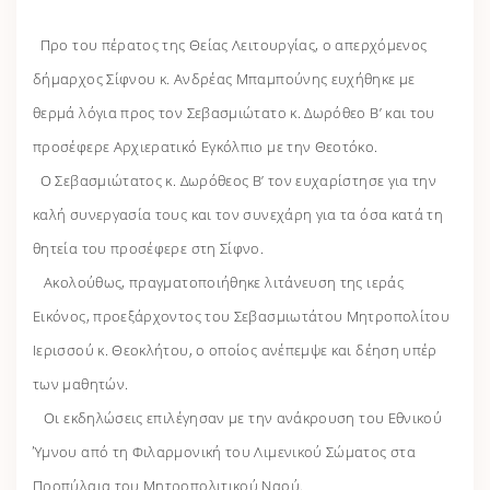
Προ του πέρατος της Θείας Λειτουργίας, ο απερχόμενος
δήμαρχος Σίφνου κ. Ανδρέας Μπαμπούνης ευχήθηκε με
θερμά λόγια προς τον Σεβασμιώτατο κ. Δωρόθεο Β’ και του
προσέφερε Αρχιερατικό Εγκόλπιο με την Θεοτόκο.
Ο Σεβασμιώτατος κ. Δωρόθεος Β’ τον ευχαρίστησε για την
καλή συνεργασία τους και τον συνεχάρη για τα όσα κατά τη
θητεία του προσέφερε στη Σίφνο.
Ακολούθως, πραγματοποιήθηκε λιτάνευση της ιεράς
Εικόνος, προεξάρχοντος του Σεβασμιωτάτου Μητροπολίτου
Ιερισσού κ. Θεοκλήτου, ο οποίος ανέπεμψε και δέηση υπέρ
των μαθητών.
Οι εκδηλώσεις επιλέγησαν με την ανάκρουση του Εθνικού
Ύμνου από τη Φιλαρμονική του Λιμενικού Σώματος στα
Προπύλαια του Μητροπολιτικού Ναού.