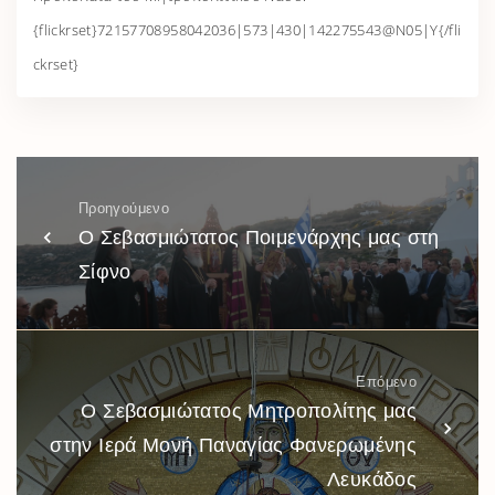
{flickrset}72157708958042036|573|430|142275543@N05|Y{/fli
ckrset}
Προηγούμενο
Ο Σεβασμιώτατος Ποιμενάρχης μας στη
Σίφνο
Επόμενο
Ο Σεβασμιώτατος Μητροπολίτης μας
στην Ιερά Μονή Παναγίας Φανερωμένης
Λευκάδος