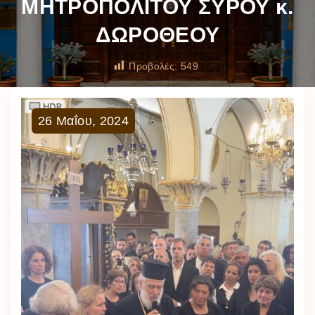
ΜΗΤΡΟΠΟΛΙΤΟΥ ΣΥΡΟΥ κ.
ΔΩΡΟΘΕΟΥ
Προβολές:
549
26
Μαΐου
,
2024