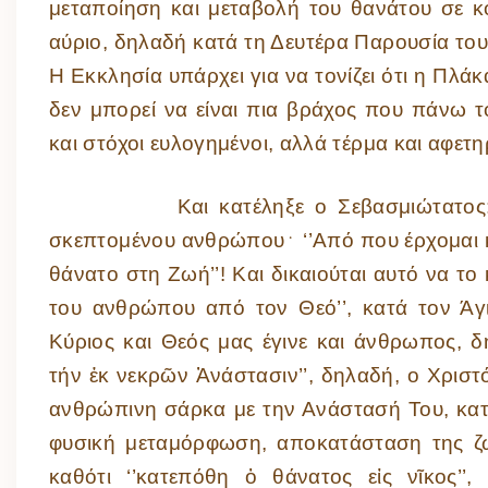
μεταποίηση και μεταβολή του θανάτου σε κ
αύριο, δηλαδή κατά τη Δευτέρα Παρουσία το
Η Εκκλησία υπάρχει για να τονίζει ότι η Πλά
δεν μπορεί να είναι πια βράχος που πάνω το
και στόχοι ευλογημένοι, αλλά τέρμα και αφετηρ
Και κατέληξε ο Σεβασμιώτατος: «Στο
σκεπτομένου ανθρώπου
﮲
‘’Από που έρχομαι 
θάνατο στη Ζωή’’! Και δικαιούται αυτό να το 
του ανθρώπου από τον Θεό’’, κατά τον Ά
Κύριος και Θεός μας έγινε και άνθρωπος, 
τήν ἐκ νεκρῶν Ἀνάστασιν’’, δηλαδή, ο Χρισ
ανθρώπινη σάρκα με την Ανάστασή Του, κατ
φυσική μεταμόρφωση, αποκατάσταση της ζ
καθότι ‘’κατεπόθη ὁ θάνατος εἰς νῖκος’’