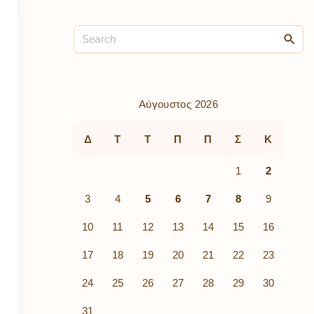
ρὰ
λίων
ικά
κῶν
μός
ν
Αύγουστος 2026
Δ
Τ
Τ
Π
Π
Σ
Κ
1
2
3
4
5
6
7
8
9
10
11
12
13
14
15
16
17
18
19
20
21
22
23
24
25
26
27
28
29
30
31