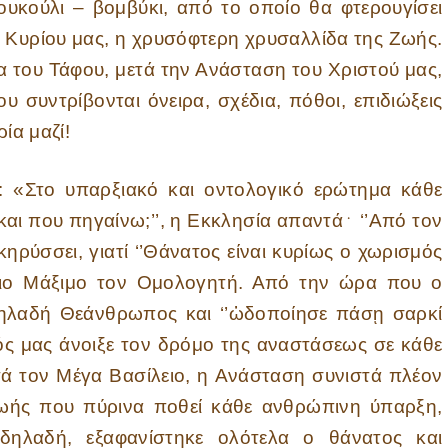
ουκούλι – βομβύκι, από το οποίο θα φτερουγίσει
υ Κυρίου μας, η χρυσόφτερη χρυσαλλίδα της Ζωής.
κα του Τάφου, μετά την Ανάσταση του Χριστού μας,
υ συντρίβονται όνειρα, σχέδια, πόθοι, επιδιώξεις
ία μαζί!
 υπαρξιακό και οντολογικό ερώτημα κάθε
και που πηγαίνω;’’, η Εκκλησία απαντά
﮲
‘’Από τον
κηρύσσει, γιατί ‘’Θάνατος είναι κυρίως ο χωρισμός
γιο Μάξιμο τον Ομολογητή. Από την ώρα που ο
δηλαδή Θεάνθρωπος και ‘’ὡδοποίησε πάσῃ σαρκί
τός μας άνοιξε τον δρόμο της αναστάσεως σε κάθε
ά τον Μέγα Βασίλειο, η Ανάσταση συνιστά πλέον
ωής που πύρινα ποθεί κάθε ανθρώπινη ύπαρξη,
, δηλαδή, εξαφανίστηκε ολότελα ο θάνατος και