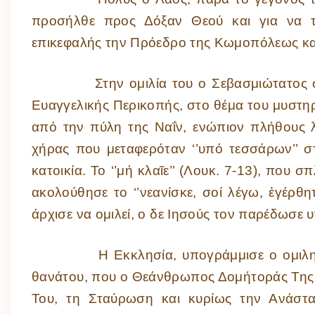
προσήλθε προς Δόξαν Θεού και για να τι
επικεφαλής την Πρόεδρο της Κωμοπόλεως κα
Στην ομιλία του ο Σεβασμιώτατος στάθη
Ευαγγελικής Περικοπής, στο θέμα του μυστη
από την πύλη της Ναΐν, ενώπιον πλήθους 
χήρας που μεταφερόταν ‘’υπό τεσσάρων’’ σ
κατοικία. Το ‘’μή κλαῖε’’ (Λουκ. 7-13), που
ακολούθησε το ‘’νεανίσκε, σοί λέγω, ἐγέρθητ
άρχισε να ομιλεί, ο δε Ιησούς τον παρέδωσε υ
Η Εκκλησία, υπογράμμισε ο ομιλητής, 
θανάτου, που ο Θεάνθρωπος Δομήτοράς Της 
Του, τη Σταύρωση και κυρίως την Ανάστασ