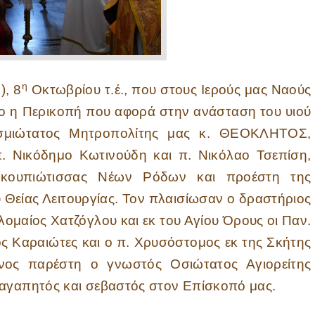
η
, 8
Οκτωβρίου τ.έ., που στους Ιερούς μας Ναούς
ιο η Περικοπή που αφορά στην ανάσταση του υιού
ασμιώτατος Μητροπολίτης μας κ. ΘΕΟΚΛΗΤΟΣ,
. Νικόδημο Κωτινούδη και π. Νικόλαο Τσεπίση,
Σκουπιώτισσας Νέων Ρόδων και προέστη της
 Θείας Λειτουργίας. Τον πλαισίωσαν ο δραστήριος
λομαίος Χατζόγλου και εκ του Αγίου Όρους οι Παν.
κός Καραιώτες και ο π. Χρυσόστομος εκ της Σκήτης
νος παρέστη ο γνωστός Οσιώτατος Αγιορείτης
 αγαπητός και σεβαστός στον Επίσκοπό μας.