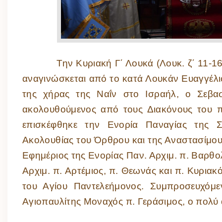
Την Κυριακή Γ΄ Λουκά (Λουκ. ζ΄ 11-16)
αναγινώσκεται από το κατά Λουκάν Ευαγγέλ
της χήρας της Ναΐν στο Ισραήλ, ο Σεβ
ακολουθούμενος από τους Διακόνους του π
επισκέφθηκε την Ενορία Παναγίας της 
Ακολουθίας του Όρθρου και της Αναστασίμου
Εφημέριος της Ενορίας Παν. Αρχιμ. π. Βαρθο
Αρχιμ. π. Αρτέμιος, π. Θεωνάς και π. Κυρια
του Αγίου Παντελεήμονος. Συμπροσευχόμε
Αγιοπαυλίτης Μοναχός π. Γεράσιμος, ο πολύ