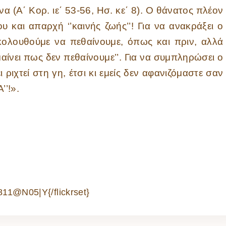
α (Α΄ Κορ. ιε΄ 53-56, Ησ. κε΄ 8). Ο θάνατος πλέον
υ και απαρχή ‘’καινής ζωής’’! Για να ανακράξει ο
ακολουθούμε να πεθαίνουμε, όπως και πριν, αλλά
αίνει πως δεν πεθαίνουμε’’. Για να συμπληρώσει ο
ριχτεί στη γη, έτσι κι εμείς δεν αφανιζόμαστε σαν
’!».
11@N05|Y{/flickrset}