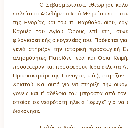
Ο Σεβασμιώτατος, εθεώρησε καλό να με
ετελείτο το 40νθήμερο Ιερό Μνημόσυνο του 
της Ενορίας και του π. Βαρθολομαίου, εργ
Καρυές του Αγίου Όρους επί έτη, συνε
φιλαγιορειτικής οικογενείας του. Πρόκειται 
γενιά στήριξαν την ιστορική προσφυγική 
αλησμόνητες Πατρίδες Ιερά και Όσια Κειμή
προσέφεραν και προσφέρουν Ιερά εκλεκτά Λε
Προσκυνητάρι της Παναγίας κ.ά.), στηρίζον
Χριστού. Και αυτό για να στηρίξει την οικογ
γονείς και τ’ αδέλφια του μπροστά από τον
οποίος σε νεαρότατη ηλικία ‘’έφυγε’’ για 
διακόνησε.
Πολύς ο Λαός, παρά το γεγονός της Εκ