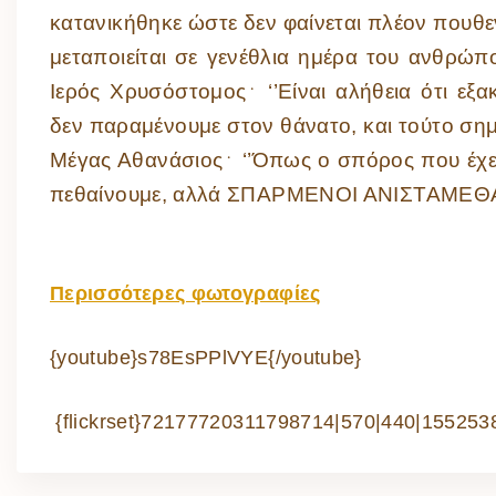
κατανικήθηκε ώστε δεν φαίνεται πλέον πουθεν
μεταποιείται σε γενέθλια ημέρα του ανθρώπο
Ιερός Χρυσόστομος
﮲
‘’Είναι αλήθεια ότι εξ
δεν παραμένουμε στον θάνατο, και τούτο σημ
Μέγας Αθανάσιος
﮲
‘’Όπως ο σπόρος που έχει 
πεθαίνουμε, αλλά ΣΠΑΡΜΕΝΟΙ ΑΝΙΣΤΑΜΕΘΑ’
Περισσότερες φωτογραφίες
{youtube}s78EsPPlVYE{/youtube}
{flickrset}72177720311798714|570|440|1552538