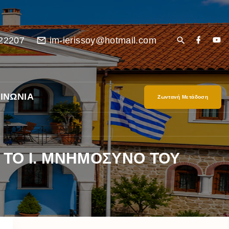
22207
im-ierissoy@hotmail.com
ΙΝΩΝΙΑ
Ζωντανή Μετάδοση
 ΤΟ Ι. ΜΝΗΜΟΣΥΝΟ ΤΟΥ
είο
Ι”