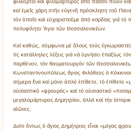
φιλέορτοι καί φιλομάρτυρες ἀπό πᾶσαν πόλιν κ
καί ἐμεῖς χάρη στήν εὐγενῆ πρόσκληση τοῦ Παν
τόν ὁποῖο καί εὐχαριστοῦμε ἀπό καρδίας γιά τό π
πολυφίλητο Ἅγιο τῶν Θεσσαλονικέων.
Καί καθώς, σύμφωνα μέ ὅλους τούς ἐγκωμιαστές 
τίς κατάλληλες λέξεις γιά νά ὑμνήσει ἐπαξίως τό
παρθένον, τόν θαυματουργόν τῶν Θεσσαλονικέω
Κωνσταντινουπόλεως ἅγιος Φιλόθεος ὁ Κόκκινος
σήμερα ἕνα καί μόνο ἁπλό ἐπίθετο, τό ἐπίθετο «
οὐσιαστικό «φρουρός» καί τό οὐσιαστικό «ποταμ
μεγαλομάρτυρος Δημητρίου, ἀλλά καί τήν ἱστορι
αἰῶνες.
Διότι ὄντως ὁ ἅγιος Δημήτριος εἶναι «μέγας φρο