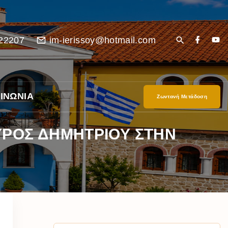
22207
im-ierissoy@hotmail.com
ΙΝΩΝΙΑ
Ζωντανή Μετάδοση
ΥΡΟΣ ΔΗΜΗΤΡΙΟΥ ΣΤΗΝ
είο
Ι”