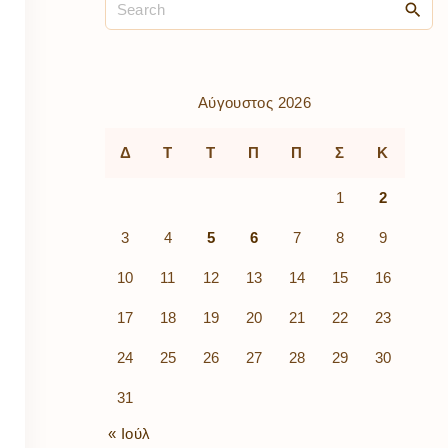
ρὰ
λίων
ικά
κῶν
μός
Αύγουστος 2026
ν
Δ
Τ
Τ
Π
Π
Σ
Κ
1
2
3
4
5
6
7
8
9
10
11
12
13
14
15
16
17
18
19
20
21
22
23
24
25
26
27
28
29
30
31
« Ιούλ