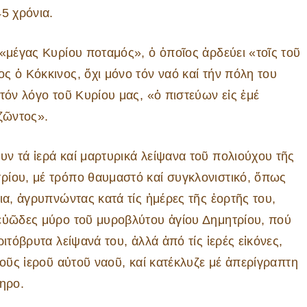
5 χρόνια.
 «μέγας Κυρίου ποταμός», ὁ ὁποῖος ἀρδεύει «τοῖς τοῦ
ς ὁ Κόκκινος, ὄχι μόνο τόν ναό καί τήν πόλη του
τόν λόγο τοῦ Κυρίου μας, «ὁ πιστεύων εἰς ἐμέ
 ζῶντος».
ν τά ἱερά καί μαρτυρικά λείψανα τοῦ πολιούχου τῆς
ρίου, μέ τρόπο θαυμαστό καί συγκλονιστικό, ὅπως
ια, ἀγρυπνώντας κατά τίς ἡμέρες τῆς ἑορτῆς του,
 εὐῶδες μύρο τοῦ μυροβλύτου ἁγίου Δημητρίου, πού
ιτόβρυτα λείψανά του, ἀλλά ἀπό τίς ἱερές εἰκόνες,
λοῦς ἱεροῦ αὐτοῦ ναοῦ, καί κατέκλυζε μέ ἀπερίγραπτη
ηρο.