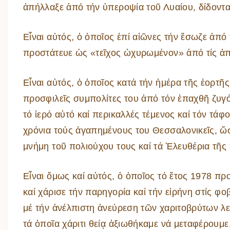
ἀπήλλαξε ἀπό τήν ὑπεροψία τοῦ Λυαίου, δίδοντ
Εἶναι αὐτός, ὁ ὁποῖος ἐπί αἰῶνες τήν ἔσωζε ἀπό
προστάτευε ὡς «τεῖχος ὠχυρωμένον» ἀπό τίς ἀπ
Εἶναι αὐτός, ὁ ὁποῖος κατά τήν ἡμέρα τῆς ἑορτῆ
προσφιλεῖς συμπολίτες του ἀπό τόν ἐπαχθῆ ζυγ
τό ἱερό αὐτό καί περικαλλές τέμενος καί τόν τάφ
χρόνια τούς ἀγαπημένους του Θεσσαλονικεῖς, ὥστ
μνήμη τοῦ πολιούχου τους καί τά Ἐλευθέρια τῆς 
Εἶναι ὅμως καί αὐτός, ὁ ὁποῖος τό ἔτος 1978 π
καί χάρισε τήν παρηγορία καί τήν εἰρήνη στίς φ
μέ τήν ἀνέλπιστη ἀνεύρεση τῶν χαριτοβρύτων λε
τά ὁποῖα χάριτι θείᾳ ἀξιωθήκαμε νά μεταφέρουμε