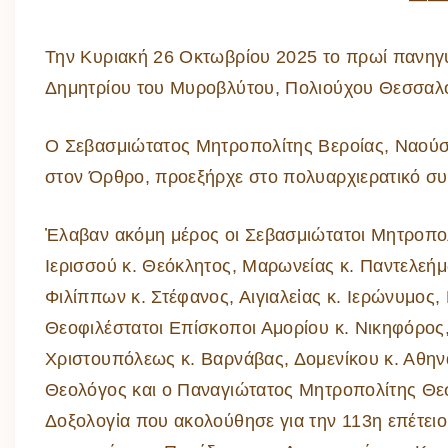
Την Κυριακή 26 Οκτωβρίου 2025 το πρωί πανηγ
Δημητρίου του Μυροβλύτου, Πολιούχου Θεσσαλο
Ο Σεβασμιώτατος Μητροπολίτης Βεροίας, Ναούσ
στον Όρθρο, προεξήρχε στο πολυαρχιερατικό συλ
Ἐλαβαν ακόμη μέρος οι Σεβασμιώτατοι Μητροπολ
Ιερισσού κ. Θεόκλητος, Μαρωνείας κ. Παντελεήμ
Φιλίππων κ. Στέφανος, Αιγιαλεἰας κ. Ιερώνυμος,
Θεοφιλέστατοι Επίσκοποι Αμορίου κ. Νικηφόρος,
Χριστουπόλεως κ. Βαρνάβας, Δομενίκου κ. Αθην
Θεολόγος και ο Παναγιώτατος Μητροπολίτης Θεσ
Δοξολογἰα που ακολούθησε για την 113η επέτει