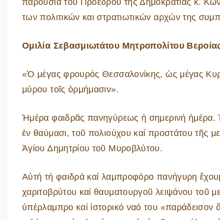
παρουσία του Προέδρου της Δημοκρατίας κ. Κω
των πολιτικών και στρατιωτικών αρχών της συμ
Ομιλία Σεβασμιωτάτου Μητροπολίτου Βεροία
«Ὁ μέγας φρουρός Θεσσαλονίκης, ὡς μέγας Κυρί
μύρου τοῖς ὁρμήμασιν».
Ἡμέρα φαιδρᾶς πανηγύρεως ἡ σημερινή ἡμέρα. Ἡ
ἐν θαύμασι, τοῦ πολιούχου καί προστάτου τῆς 
Ἁγίου Δημητρίου τοῦ Μυροβλύτου.
Αὐτή τή φαιδρά καί λαμπροφόρο πανήγυρη ἔχουμε
χαριτοβρύτου καί θαυματουργοῦ λειψάνου τοῦ με
ὑπέρλαμπρο καί ἱστορικό ναό του «παράδεισον 