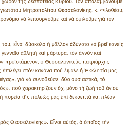
αί χώραν τῆς δεσποτείας Κυρίου. Τόν ἀπολαμβάνουμε
αγιωτάτου Μητροπολίτου Θεσσαλονίκης, κ. Φιλοθέου,
ρονόμιο νά λειτουργοῦμε καί νά ὁμιλοῦμε γιά τόν
του, εἶναι δύσκολο ἤ μᾶλλον ἀδύνατο νά βρεῖ κανείς
ν γενναῖο ἀθλητή καί μάρτυρα, τόν ἁγνόν καί
ν προϊστάμενον, ὁ Θεσσαλονικεύς πατριάρχης
 ἐπιλέγει στόν κανόνα πού ἔψαλε ἡ Ἐκκλησία μας
μέγας», γιά νά συνοδεύσει δύο οὐσιαστικά, τό
ός», πού χαρακτηρίζουν ὄχι μόνο τή ζωή τοῦ ἁγίου
κή πορεία τῆς πόλεώς μας ἐπί δεκαεπτά καί πλέον
υρός Θεσσαλονίκης». Εἶναι αὐτός, ὁ ὁποῖος τήν