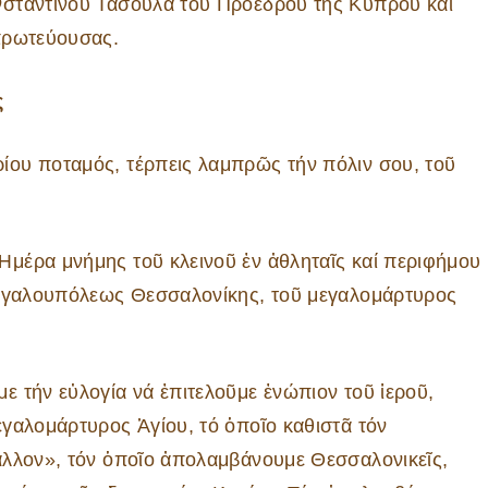
νσταντίνου Τασούλα του Προέδρου της Κύπρου και
πρωτεύουσας.
ς
ου ποταμός, τέρπεις λαμπρῶς τήν πόλιν σου, τοῦ
μέρα μνήμης τοῦ κλεινοῦ ἐν ἀθληταῖς καί περιφήμου
μεγαλουπόλεως Θεσσαλονίκης, τοῦ μεγαλομάρτυρος
 τήν εὐλογία νά ἐπιτελοῦμε ἐνώπιον τοῦ ἱεροῦ,
γαλομάρτυρος Ἁγίου, τό ὁποῖο καθιστᾶ τόν
ἄλλον», τόν ὁποῖο ἀπολαμβάνουμε Θεσσαλονικεῖς,