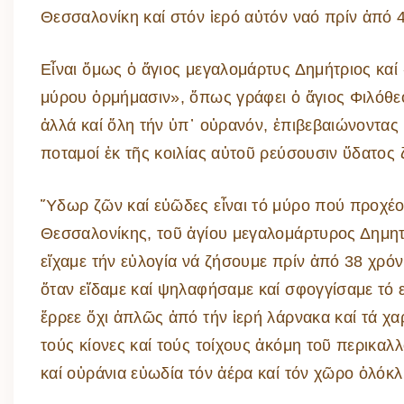
Θεσσαλονίκη καί στόν ἱερό αὐτόν ναό πρίν ἀπό 4
Εἶναι ὅμως ὁ ἅγιος μεγαλομάρτυς Δημήτριος καί
μύρου ὁρμήμασιν», ὅπως γράφει ὁ ἅγιος Φιλόθεο
ἀλλά καί ὅλη τήν ὑπ᾽ οὐρανόν, ἐπιβεβαιώνοντας 
ποταμοί ἐκ τῆς κοιλίας αὐτοῦ ρεύσουσιν ὕδατος
Ὕδωρ ζῶν καί εὐῶδες εἶναι τό μύρο πού προχέου
Θεσσαλονίκης, τοῦ ἁγίου μεγαλομάρτυρος Δημητ
εἴχαμε τήν εὐλογία νά ζήσουμε πρίν ἀπό 38 χρόν
ὅταν εἴδαμε καί ψηλαφήσαμε καί σφογγίσαμε τό
ἔρρεε ὄχι ἁπλῶς ἀπό τήν ἱερή λάρνακα καί τά χαρ
τούς κίονες καί τούς τοίχους ἀκόμη τοῦ περικαλ
καί οὐράνια εὐωδία τόν ἀέρα καί τόν χῶρο ὁλόκλ