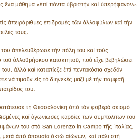
ας ἕνα μάθημα «ἐπί πάντα ὑβριστήν καί ὑπερήφανον».
 τίς ἀπειράριθμες ἐπιδρομές τῶν ἀλλοφύλων καί τήν
ειλές τους.
ς του ἀπελευθέρωσε τήν πόλη του καί τούς
ό τοῦ ἀλλοθρήσκου κατακτητοῦ, πού εἶχε βεβηλώσει
ο του, ἀλλά καί καταπίεζε ἐπί πεντακόσια σχεδόν
ε νά τιμοῦν εἰς τό διηνεκές μαζί μέ τήν παμφαῆ
πατρίδος του.
ροστάτευσε τή Θεσσαλονίκη ἀπό τόν φοβερό σεισμό
οβισμένες καί ἀγωνιῶσες καρδίες τῶν συμπολιτῶν του
ιψάνων του στό San Lorenzo in Campo τῆς Ἰταλίας,
, μετά ἀπό ἀπουσία ὀκτώ αἰώνων, καί πάλι στή