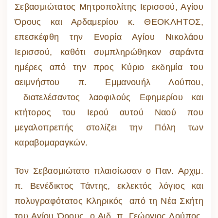
Σεβασμιώτατος Μητροπολίτης Ιερισσού, Αγίου
Όρους και Αρδαμερίου κ. ΘΕΟΚΛΗΤΟΣ,
επεσκέφθη την Ενορία Αγίου Νικολάου
Ιερισσού, καθότι συμπληρώθηκαν σαράντα
ημέρες από την προς Κύριο εκδημία του
αειμνήστου π. Εμμανουήλ Λούπου,
διατελέσαντος λαοφιλούς Εφημερίου και
κτήτορος του Ιερού αυτού Ναού που
μεγαλοπρεπής στολίζει την Πόλη των
καραβομαραγκών.
Τον Σεβασμιώτατο πλαισίωσαν ο Παν. Αρχιμ.
π. Βενέδικτος Τάντης, εκλεκτός λόγιος και
πολυγραφότατος Κληρικός από τη Νέα Σκήτη
του Αγίου Όρους, ο Αιδ. π. Γεώργιος Λούπος,