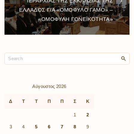
ΙΕΡΑΡΧΙΑΣ ΤΗΣ ΕΚΚΛΗΣΙΑΣ ΤΗΣ
ΕΛΛΑΔΟΣ ΓΙΑ «ΟΜΟΦΥΛΟ ΓΑΜΟ» –
«ΟΜΟΦΥΛΗ ΓΟΝΕΪΚΟΤΗΤΑ»
Αύγουστος 2026
Δ
Τ
Τ
Π
Π
Σ
Κ
1
2
3
4
5
6
7
8
9