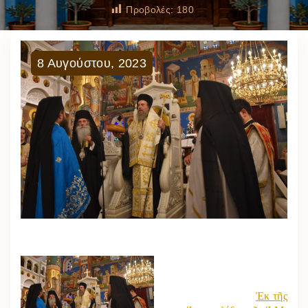
Προβολές:
180
8
Αυγούστου
,
2023
Ἐκ τῆς