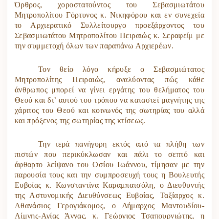
Όρθρος, χοροστατούντος του Σεβασμιωτάτου
Μητροπολίτου Γόρτυνος κ. Νικηφόρου και εν συνεχεία
το Αρχιερατικό Συλλείτουργο προεξάρχοντος του
Σεβασμιωτάτου Μητροπολίτου Πειραιώς κ. Σεραφείμ με
την συμμετοχή όλων των παραπάνω Αρχιερέων.
Τον θείο λόγο κήρυξε ο Σεβασμιώτατος
Μητροπολίτης Πειραιώς, αναλύοντας πώς κάθε
άνθρωπος μπορεί να γίνει εργάτης του θελήματος του
Θεού και δι’ αυτού του τρόπου να καταστεί μαγνήτης της
χάριτος του Θεού και κοινωνός της σωτηρίας του αλλά
και πρόξενος της σωτηρίας της κτίσεως.
Την ιερά πανήγυρη εκτός από τα πλήθη των
πιστών που περικύκλωσαν και πάλι το σεπτό και
άφθαρτο λείψανο του Οσίου Ιωάννου, τίμησαν με την
παρουσία τους και την συμπροσευχή τους η Βουλευτής
Ευβοίας κ. Κωνσταντίνα Καραμπατσόλη, ο Διευθυντής
της Αστυνομικής Διευθύνσεως Ευβοίας, Ταξίαρχος κ.
Αθανάσιος Γερογιάκομος, ο Δήμαρχος Μαντουδίου-
Λίμνης-Αγίας Άννας, κ. Γεώργιος Τσαπουρνιώτης, η