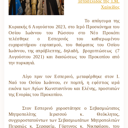
Ἱστοσελίδος τῆς Ἱ.Μ.
Χαλκίδος
Το απόγευμα της
Κυριακής 6 Αυγούστου 2023, στο Ιερό Προσκύνημα του
Οσίου Ιωάννου του Ρώσσου στο Νέο Προκόπι
τελέσθηκε ο Εσπερινός του καθιερωμένου
ευχαριστήριου εορτασμού, του θαύματος του Οσίου
Ιωάννου, της απρόβλεπτης, δηλαδή, βροχοπτώσεως (7
Αυγούστου 2021) και διασώσεως του Προκοπίου από
την πυρκαγιά.
Λίγο πριν τον Εσπερινό, μεταφέρθηκε στον Ι.
Ναό του Οσίου Ιωάννου, εν πομπή, η εφέστιος ιερά
εικόνα των Αγίων Κωνσταντίνου και Ελένης, προστατών
της Ενορίας του Προκοπίου.
Στον Εσπερινό χοροστάτησε ο Σεβασμιώτατος
Μητροπολίτης Ιερισσού κ. Θεόκλητος,
συγχοροστατούντων των Σεβασμιωτάτων Μητροπολιτών
Πειραιώς κ. Σεραφείμ, Γόρτυνος κ. Νικηφόρου, του