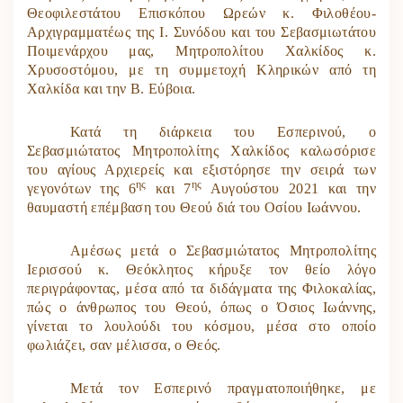
Θεοφιλεστάτου Επισκόπου Ωρεών κ. Φιλοθέου-
Αρχιγραμματέως της Ι. Συνόδου και του Σεβασμιωτάτου
Ποιμενάρχου μας, Μητροπολίτου Χαλκίδος κ.
Χρυσοστόμου, με τη συμμετοχή Κληρικών από τη
Χαλκίδα και την Β. Εύβοια.
Κατά τη διάρκεια του Εσπερινού, ο
Σεβασμιώτατος Μητροπολίτης Χαλκίδος καλωσόρισε
του αγίους Αρχιερείς και εξιστόρησε την σειρά των
ης
ης
γεγονότων της 6
και 7
Αυγούστου 2021 και την
θαυμαστή επέμβαση του Θεού διά του Οσίου Ιωάννου.
Αμέσως μετά ο Σεβασμιώτατος Μητροπολίτης
Ιερισσού κ. Θεόκλητος κήρυξε τον θείο λόγο
περιγράφοντας, μέσα από τα διδάγματα της Φιλοκαλίας,
πώς ο άνθρωπος του Θεού, όπως ο Όσιος Ιωάννης,
γίνεται το λουλούδι του κόσμου, μέσα στο οποίο
φωλιάζει, σαν μέλισσα, ο Θεός.
Μετά τον Εσπερινό πραγματοποιήθηκε, με