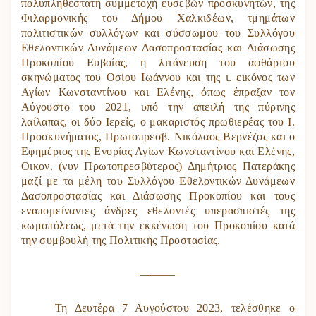
πολυπληθέστατη συμμετοχή ευσεβών προσκυνητών, της
Φιλαρμονικής του Δήμου Χαλκιδέων, τμημάτων
πολιτιστικών συλλόγων και σύσσωμου του Συλλόγου
Εθελοντικών Δυνάμεων Δασοπροστασίας και Διάσωσης
Προκοπίου Ευβοίας, η λιτάνευση του αφθάρτου
σκηνώματος του Οσίου Ιωάννου και της ι. εικόνος των
Αγίων Κωνσταντίνου και Ελένης, όπως έπραξαν τον
Αύγουστο του 2021, υπό την απειλή της πύρινης
λαίλαπας, οι δύο Ιερείς, ο μακαριστός πρωθιερέας του Ι.
Προσκυνήματος, Πρωτοπρεσβ. Νικόλαος Βερνέζος και ο
Εφημέριος της Ενορίας Αγίων Κωνσταντίνου και Ελένης,
Οικον. (νυν Πρωτοπρεσβύτερος) Δημήτριος Πατεράκης
μαζί με τα μέλη του Συλλόγου Εθελοντικών Δυνάμεων
Δασοπροστασίας και Διάσωσης Προκοπίου και τους
εναπομείναντες άνδρες εθελοντές υπερασπιστές της
κωμοπόλεως, μετά την εκκένωση του Προκοπίου κατά
την συμβουλή της Πολιτικής Προστασίας.
———
Τη Δευτέρα 7 Αυγούστου 2023, τελέσθηκε ο