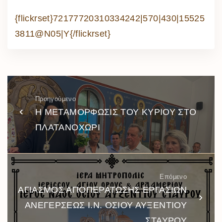
{flickrset}72177720310334242|570|430|15525
3811@N05|Y{/flickrset}
Προηγούμενο
Η ΜΕΤΑΜΟΡΦΩΣΙΣ ΤΟΥ ΚΥΡΙΟΥ ΣΤΟ
ΠΛΑΤΑΝΟΧΩΡΙ
Επόμενο
ΑΓΙΑΣΜΟΣ ΑΠΟΠΕΡΑΤΩΣΗΣ ΕΡΓΑΣΙΩΝ
ΑΝΕΓΕΡΣΕΩΣ Ι.Ν. ΟΣΙΟΥ ΑΥΞΕΝΤΙΟΥ
ΣΤΑΥΡΟΥ