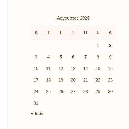
ρὰ
λίων
ικά
Αύγουστος 2026
κῶν
μός
Δ
Τ
Τ
Π
Π
Σ
Κ
ν
1
2
3
4
5
6
7
8
9
10
11
12
13
14
15
16
17
18
19
20
21
22
23
24
25
26
27
28
29
30
31
« Ιούλ