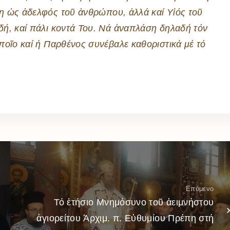
η ὡς ἀδελφός τοῦ ἀνθρώπου, ἀλλά καί Υἱός τοῦ
δή, καί πάλι κοντά Του. Νά ἀναπλάση δηλαδή τόν
ποῖο καί ἡ Παρθένος συνέβαλε καθοριστικά μέ τό
Επόμενο
Τό ἐτήσιο Μνημόσυνο τοῦ ἀειμνήστου
ἁγιορείτου Ἀρχιμ. π. Εὐθυμίου Πρέπη στή