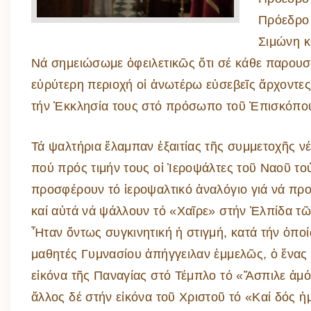
Πρόεδρο 
Σιμώνη κ
Νά σημειώσωμε ὀφειλετικῶς ὅτι σέ κάθε παρουσί
εὐρύτερη περιοχή οἱ ἀνωτέρω εὐσεβεῖς ἄρχοντες
τήν Ἐκκλησία τους στό πρόσωπο τοῦ Ἐπισκόπου
Τά ψαλτήρια ἔλαμπαν ἐξαιτίας τῆς συμμετοχῆς ν
πού πρός τιμήν τους οἱ Ἱεροψάλτες τοῦ Ναοῦ το
προσφέρουν τό ἱεροψαλτικό ἀναλόγιο γιά νά προ
καί αὐτά νά ψάλλουν τό «Χαῖρε» στήν Ἐλπίδα τῶ
Ἦταν ὄντως συγκινητική ἡ στιγμή, κατά τήν ὁπο
μαθητές Γυμνασίου ἀπήγγειλαν ἐμμελῶς, ὁ ἕνας
εἰκόνα τῆς Παναγίας στό Τέμπλο τό «Ἄσπιλε ἀμ
ἄλλος δέ στήν εἰκόνα τοῦ Χριστοῦ τό «Καί δός ἡ