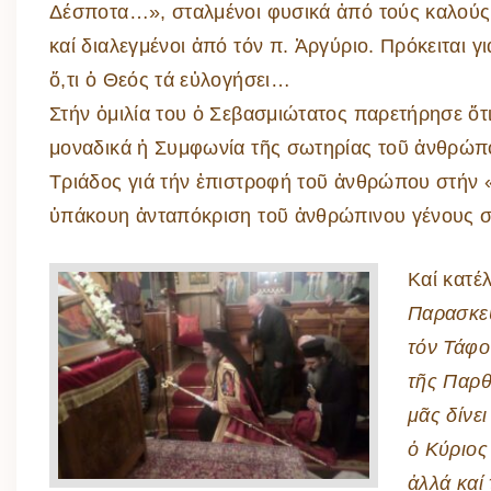
Δέσποτα…», σταλμένοι φυσικά ἀπό τούς καλούς 
καί διαλεγμένοι ἀπό τόν π. Ἀργύριο. Πρόκειται 
ὅ,τι ὁ Θεός τά εὐλογήσει…
Στήν ὁμιλία του ὁ Σεβασμιώτατος παρετήρησε ὅ
μοναδικά ἡ Συμφωνία τῆς σωτηρίας τοῦ ἀνθρώπο
Τριάδος γιά τήν ἐπιστροφή τοῦ ἀνθρώπου στήν 
ὑπάκουη ἀνταπόκριση τοῦ ἀνθρώπινου γένους σέ
Καί κατέ
Παρασκευ
τόν Τάφο
τῆς Παρ
μᾶς δίνε
ὁ Κύριος
ἀλλά καί