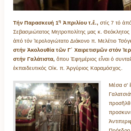
η
Τήν Παρασκευή 1
Ἀπριλίου τ.ἔ.,
στίς 7 τό ἀπ
Σεβασμιώτατος Μητροπολίτης μας κ. Θεόκλητος
ἀπό τόν Ἱερολογιώτατο Διάκονο π. Μελέτιο Τσόγ
στήν Ἀκολουθία τῶν Γ΄ Χαιρετισμῶν στόν Ἱε
στήν Γαλάτιστα,
ὅπου Ἐφημέριος εἶναι ὁ συντα
ἐκπαιδευτικός Οἰκ. π. Ἀργύριος Καραμόσχος.
Μέσα σ’ 
Γαλατσιά
προσῆλθε
προσκυνή
Ἀντιπερι
Πρόεδρο 