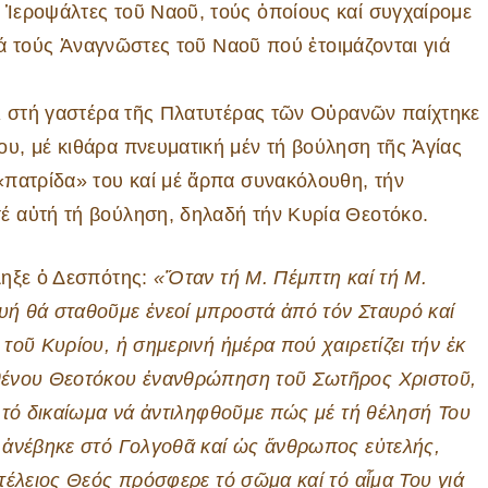
Ἱεροψάλτες τοῦ Ναοῦ, τούς ὁποίους καί συγχαίρομε
γιά τούς Ἀναγνῶστες τοῦ Ναοῦ πού ἑτοιμάζονται γιά
τι στή γαστέρα τῆς Πλατυτέρας τῶν Οὐρανῶν παίχτηκε
υ, μέ κιθάρα πνευματική μέν τή βούληση τῆς Ἁγίας
«πατρίδα» του καί μέ ἅρπα συνακόλουθη, τήν
 αὐτή τή βούληση, δηλαδή τήν Κυρία Θεοτόκο.
ληξε ὁ Δεσπότης:
«Ὅταν τή Μ. Πέμπτη καί τή Μ.
ή θά σταθοῦμε ἐνεοί μπροστά ἀπό τόν Σταυρό καί
 τοῦ Κυρίου, ἡ σημερινή ἡμέρα πού χαιρετίζει τήν ἐκ
θένου Θεοτόκου ἐνανθρώπηση τοῦ Σωτῆρος Χριστοῦ,
ι τό δικαίωμα νά ἀντιληφθοῦμε πώς μέ τή θέλησή Του
 ἀνέβηκε στό Γολγοθᾶ καί ὡς ἄνθρωπος εὐτελής,
 τέλειος Θεός πρόσφερε τό σῶμα καί τό αἷμα Του γιά