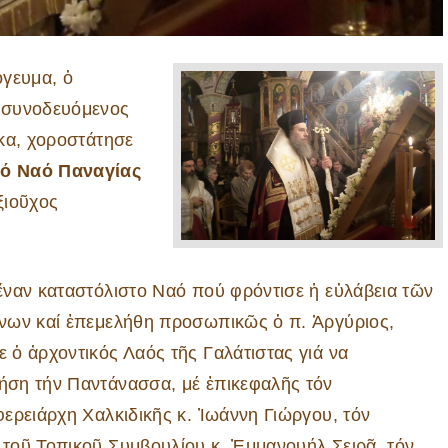
όγευμα, ὁ
 συνοδευόμενος
κα, χοροστάτησε
ρό Ναό Παναγίας
ξιοῦχος
ἕναν καταστόλιστο Ναό πού φρόντισε ἡ εὐλάβεια τῶν
νων καί ἐπεμελήθη προσωπικῶς ὁ π. Ἀργύριος,
 ὁ ἀρχοντικός Λαός τῆς Γαλάτιστας γιά να
ση τήν Παντάνασσα, μέ ἐπικεφαλῆς τόν
φερειάρχη Χαλκιδικῆς κ. Ἰωάννη Γιώργου, τόν
τοῦ Τοπικοῦ Συμβουλίου κ. Ἐμμανουήλ Σειρᾶ, τόν