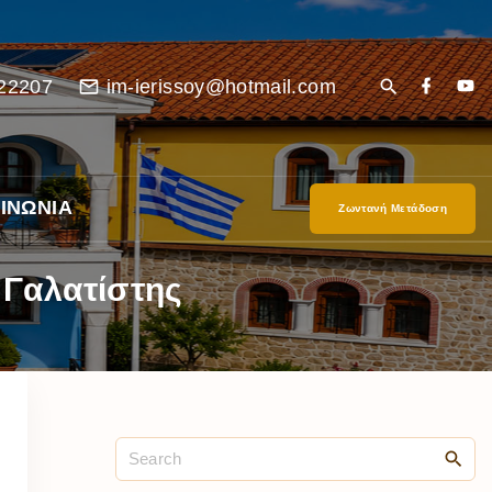
22207
im-ierissoy@hotmail.com
ΙΝΩΝΙΑ
Ζωντανή Μετάδοση
 Γαλατίστης
είο
Ι”