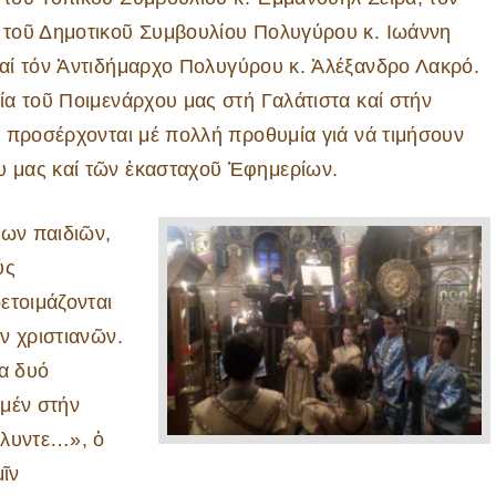
τοῦ Δημοτικοῦ Συμβουλίου Πολυγύρου κ. Ιωάννη
αί τόν Ἀντιδήμαρχο Πολυγύρου κ. Ἀλέξανδρο Λακρό.
α τοῦ Ποιμενάρχου μας στή Γαλάτιστα καί στήν
 προσέρχονται μέ πολλή προθυμία γιά νά τιμήσουν
 μας καί τῶν ἑκασταχοῦ Ἐφημερίων.
έων παιδιῶν,
ύς
ετοιμάζονται
ν χριστιανῶν.
ία δυό
 μέν στήν
όλυντε…», ὁ
μῖν