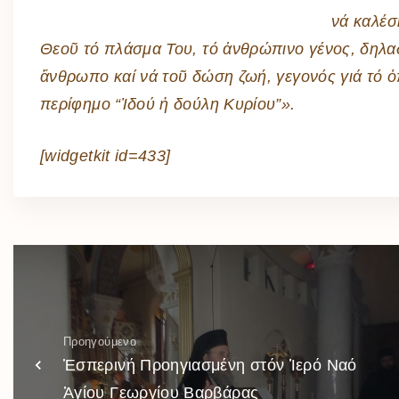
νά καλέσ
Θεοῦ τό πλάσμα Του, τό ἀνθρώπινο γένος, δηλα
ἄνθρωπο καί νά τοῦ δώση ζωή, γεγονός γιά τό ὁ
περίφημο “Ἰδού ἡ δούλη Κυρίου”».
[widgetkit id=433]
Προηγούμενο
Ἑσπερινή Προηγιασμένη στόν Ἱερό Ναό
Ἁγίου Γεωργίου Βαρβάρας