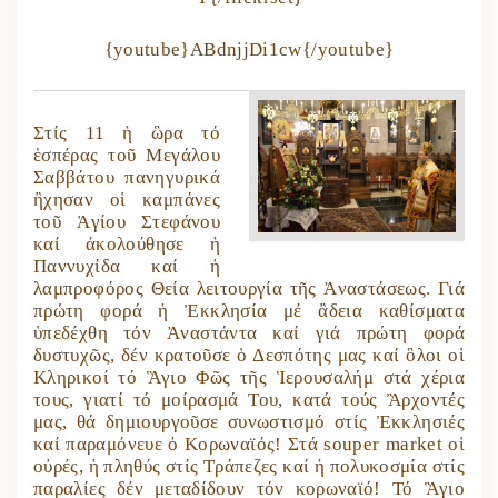
{youtube}ABdnjjDi1cw{/youtube}
Στίς 11 ἡ ὣρα τό
ἑσπέρας τοῦ Μεγάλου
Σαββάτου πανηγυρικά
ἢχησαν οἱ καμπάνες
τοῦ Ἁγίου Στεφάνου
καί ἀκολούθησε ἡ
Παννυχίδα καί ἡ
λαμπροφόρος Θεία λειτουργία τῆς Ἀναστάσεως. Γιά
πρώτη φορά ἡ Ἐκκλησία μέ ἂδεια καθίσματα
ὑπεδέχθη τόν Ἀναστάντα καί γιά πρώτη φορά
δυστυχῶς, δέν κρατοῦσε ὁ Δεσπότης μας καί ὃλοι οἱ
Κληρικοί τό Ἃγιο Φῶς τῆς Ἱερουσαλήμ στά χέρια
τους, γιατί τό μοίρασμά Του, κατά τούς Ἂρχοντές
μας, θά δημιουργοῦσε συνωστισμό στίς Ἐκκλησιές
καί παραμόνευε ὀ Κορωναϊός! Στά souper market οἱ
οὐρές, ἡ πληθύς στίς Τράπεζες καί ἡ πολυκοσμία στίς
παραλίες δέν μεταδίδουν τόν κορωναϊό! Τό Ἃγιο