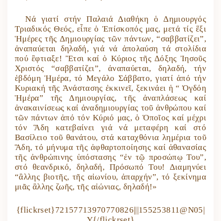
Νά γιατί στήν Παλαιά Διαθήκη ὁ Δημιουργός
Τριαδικός Θεός, εἶπε ὁ Ἐπίσκοπός μας, μετά τίς ἓξι
Ἡμέρες τῆς Δημιουργίας τῶν πάντων, “σαββατίζει”,
ἀναπαύεται δηλαδή, γιά νά ἀπολαύση τά στολίδια
πού ἒφτιαξε! Ἒτσι καί ὁ Κύριος τῆς Δόξης Ἰησοῦς
Χριστός “σαββατίζει”, ἀναπαύεται, δηλαδή, τήν
ἑβδόμη Ἡμέρα, τό Μεγάλο Σάββατο, γιατί ἀπό τήν
Κυριακή τῆς Ἀνάστασης ἐκκινεῖ, ξεκινάει ἡ “ Ὀγδόη
Ἡμέρα” τῆς Δημιουργίας, τῆς ἀναπλάσεως καί
ἀνακαινίσεως καί ἀναδημιουργίας τοῦ ἀνθρώπου καί
τῶν πάντων ἀπό τόν Κύριό μας, ὁ Ὁποῖος καί μέχρι
τόν Ἃδη κατεβαίνει γιά νά μεταφέρη καί στό
Βασίλειο τοῦ θανάτου, στά καταχθόνια λημέρια τοῦ
Ἃδη, τό μήνυμα τῆς ἀφθαρτοποίησης καί ἀθανασίας
τῆς ἀνθρώπινης ὑπόστασης “ἐν τῷ προσώπῳ Του”,
στό θεανδρικό, δηλαδή, Πρόσωπό Του! Διαμηνύει
“ἂλλης βιοτῆς, τῆς αἰωνίου, ἀπαρχήν”, τό ξεκίνημα
μιᾶς ἂλλης ζωῆς, τῆς αἰώνιας, δηλαδή!»
{flickrset}72157713970770826|||155253811@N05|
Y{/flickrset}