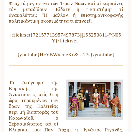
Φῶς, τά μεγάφωνα τῶν Ἱερῶν Ναῶν καί οἱ καμπάνες
τόν μεταδίδουν! Εἲδατε ἡ “Ἐπιστήμη” τί
ἀνακαλύπτει; Ἢ μᾶλλον ἡ ἐπιστημονικοφανής
πολιτικάντικη σκοπιμότητα τί ἐπινοεῖ;
{flickrset}72157713957497873|||155253811@N05|
Y{/flickrset}
{youtube}HcYBWxeneKc&t=17s{/youtube}
Τό ἀπόγευμα τῆς
Κυριακῆς τῆς
Ἀναστάσεως στίς 6 ἡ
ὣρα, τηρουμένων τῶν
ὃρων τῆς Πολιτείας
περί μή διασπορᾶς τοῦ
Κορωναϊοῦ, ὁ
Σεβασμιώτατος καί οἱ
Κληρικοί του: Παν. Ἀρχιμ. π. Ἰγνάτιος Ριγανᾶς,