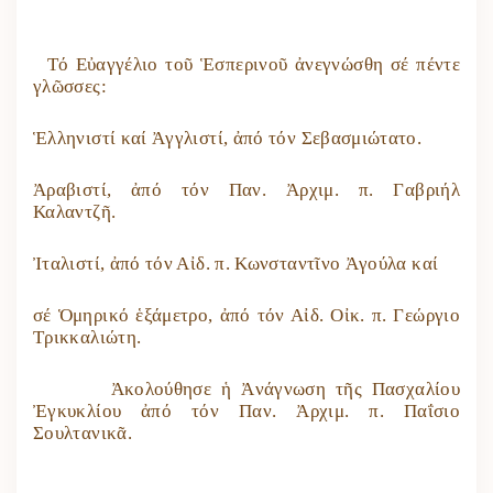
Τό Εὐαγγέλιο τοῦ Ἑσπερινοῦ ἀνεγνώσθη σέ πέντε
γλῶσσες:
Ἑλληνιστί καί Ἀγγλιστί, ἀπό τόν Σεβασμιώτατο.
Ἀραβιστί, ἀπό τόν Παν. Ἀρχιμ. π. Γαβριήλ
Καλαντζῆ.
Ἰταλιστί, ἀπό τόν Αἰδ. π. Κωνσταντῖνο Ἀγούλα καί
σέ Ὁμηρικό ἑξάμετρο, ἀπό τόν Αἰδ. Οἰκ. π. Γεώργιο
Τρικκαλιώτη.
Ἀκολούθησε ἡ Ἀνάγνωση τῆς Πασχαλίου
Ἐγκυκλίου ἀπό τόν Παν. Ἀρχιμ. π. Παΐσιο
Σουλτανικᾶ.