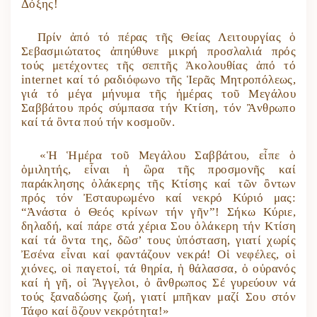
Δόξης!
Πρίν ἀπό τό πέρας τῆς Θείας Λειτουργίας ὁ
Σεβασμιώτατος ἀπηύθυνε μικρή προσλαλιά πρός
τούς μετέχοντες τῆς σεπτῆς Ἀκολουθίας ἀπό τό
internet καί τό ραδιόφωνο τῆς Ἱερᾶς Μητροπόλεως,
γιά τό μέγα μήνυμα τῆς ἡμέρας τοῦ Μεγάλου
Σαββάτου πρός σύμπασα τήν Κτίση, τόν Ἂνθρωπο
καί τά ὂντα πού τήν κοσμοῦν.
«Ἡ Ἡμέρα τοῦ Μεγάλου Σαββάτου, εἶπε ὁ
ὁμιλητής, εἶναι ἡ ὣρα τῆς προσμονῆς καί
παράκλησης ὁλάκερης τῆς Κτίσης καί τῶν ὂντων
πρός τόν Ἐσταυρωμένο καί νεκρό Κύριό μας:
“Ἀνάστα ὁ Θεός κρίνων τήν γῆν”! Σήκω Κύριε,
δηλαδή, καί πάρε στά χέρια Σου ὁλάκερη τήν Κτίση
καί τά ὂντα της, δῶσ’ τους ὑπόσταση, γιατί χωρίς
Ἐσένα εἶναι καί φαντάζουν νεκρά! Οἱ νεφέλες, οἱ
χιόνες, οἱ παγετοί, τά θηρία, ἡ θάλασσα, ὁ οὐρανός
καί ἡ γῆ, οἱ Ἂγγελοι, ὁ ἂνθρωπος Σέ γυρεύουν νά
τούς ξαναδώσης ζωή, γιατί μπῆκαν μαζί Σου στόν
Τάφο καί ὂζουν νεκρότητα!
»