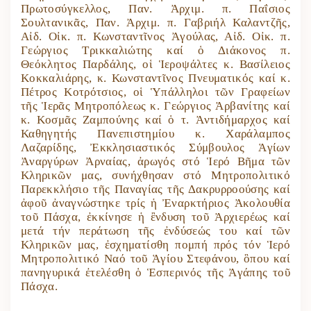
Πρωτοσύγκελλος, Παν. Ἀρχιμ. π. Παΐσιος
Σουλτανικᾶς, Παν. Ἀρχιμ. π. Γαβριήλ Καλαντζῆς,
Αἰδ. Οἰκ. π. Κωνσταντῖνος Ἀγούλας, Αἰδ. Οἰκ. π.
Γεώργιος Τρικκαλιώτης καί ὁ Διάκονος π.
Θεόκλητος Παρδάλης, οἱ Ἱεροψάλτες κ. Βασίλειος
Κοκκαλιάρης, κ. Κωνσταντῖνος Πνευματικός καί κ.
Πέτρος Κοτρότσιος, οἱ Ὑπάλληλοι τῶν Γραφείων
τῆς Ἱερᾶς Μητροπόλεως κ. Γεώργιος Ἀρβανίτης καί
κ. Κοσμᾶς Ζαμπούνης καί ὁ τ. Ἀντιδήμαρχος καί
Καθηγητής Πανεπιστημίου κ. Χαράλαμπος
Λαζαρίδης, Ἐκκλησιαστικός Σύμβουλος Ἁγίων
Ἀναργύρων Ἀρναίας, ἀρωγός στό Ἱερό Βῆμα τῶν
Κληρικῶν μας, συνήχθησαν στό Μητροπολιτικό
Παρεκκλήσιο τῆς Παναγίας τῆς Δακρυρροούσης καί
ἀφοῦ ἀναγνώστηκε τρίς ἡ Ἐναρκτήριος Ἀκολουθία
τοῦ Πάσχα, ἐκκίνησε ἡ ἒνδυση τοῦ Ἀρχιερέως καί
μετά τήν περάτωση τῆς ἐνδύσεώς του καί τῶν
Κληρικῶν μας, ἐσχηματίσθη πομπή πρός τόν Ἱερό
Μητροπολιτικό Ναό τοῦ Ἁγίου Στεφάνου, ὃπου καί
πανηγυρικά ἐτελέσθη ὁ Ἑσπερινός τῆς Ἀγάπης τοῦ
Πάσχα.