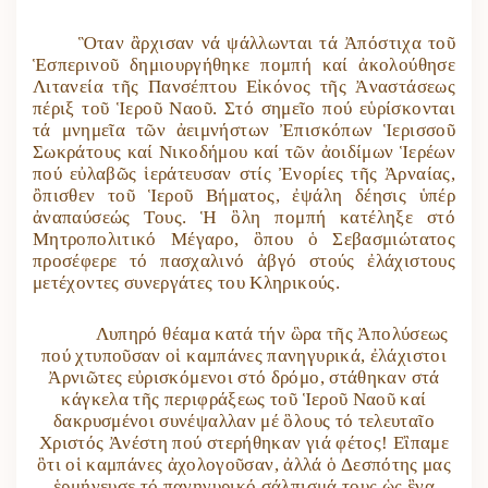
Ὃταν ἂρχισαν νά ψάλλωνται τά Ἀπόστιχα τοῦ
Ἑσπερινοῦ δημιουργήθηκε πομπή καί ἀκολούθησε
Λιτανεία τῆς Πανσέπτου Εἰκόνος τῆς Ἀναστάσεως
πέριξ τοῦ Ἱεροῦ Ναοῦ. Στό σημεῖο πού εὑρίσκονται
τά μνημεῖα τῶν ἀειμνήστων Ἐπισκόπων Ἱερισσοῦ
Σωκράτους καί Νικοδήμου καί τῶν ἀοιδίμων Ἱερέων
πού εὐλαβῶς ἱεράτευσαν στίς Ἐνορίες τῆς Ἀρναίας,
ὂπισθεν τοῦ Ἱεροῦ Βήματος, ἐψάλη δέησις ὑπέρ
ἀναπαύσεώς Τους. Ἡ ὃλη πομπή κατέληξε στό
Μητροπολιτικό Μέγαρο, ὃπου ὁ Σεβασμιώτατος
προσέφερε τό πασχαλινό ἀβγό στούς ἐλάχιστους
μετέχοντες συνεργάτες του Κληρικούς.
Λυπηρό θέαμα κατά τήν ὣρα τῆς Ἀπολύσεως
πού χτυποῦσαν οἱ καμπάνες πανηγυρικά, ἐλάχιστοι
Ἀρνιῶτες εὐρισκόμενοι στό δρόμο, στάθηκαν στά
κάγκελα τῆς περιφράξεως τοῦ Ἱεροῦ Ναοῦ καί
δακρυσμένοι συνέψαλλαν μέ ὃλους τό τελευταῖο
Χριστός Ἀνέστη πού στερήθηκαν γιά φέτος! Εἲπαμε
ὃτι οἱ καμπάνες ἀχολογοῦσαν, ἀλλά ὁ Δεσπότης μας
ἑρμήνευσε τό πανηγυρικό σάλπισμά τους ὡς ἓνα