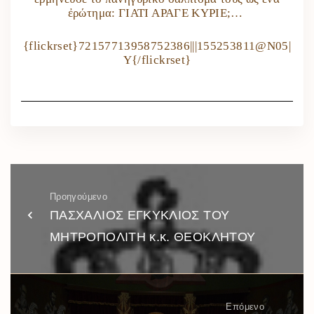
ἐρώτημα: ΓΙΑΤΙ ΑΡΑΓΕ ΚΥΡΙΕ;…
{flickrset}72157713958752386|||155253811@N05|
Y{/flickrset}
Προηγούμενο
ΠΑΣΧΑΛΙΟΣ ΕΓΚΥΚΛΙΟΣ ΤΟΥ
ΜΗΤΡΟΠΟΛΙΤΗ κ.κ. ΘΕΟΚΛΗΤΟΥ
Επόμενο