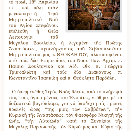
η
τό πρωΐ, 18
Ἀπριλίου
τ.ἒ., καί πάλι στόν
μεγαλοπρεπῆ Ἱερό
Μητροπολιτικό Ναό
τοῦ Ἁγίου Στεφάνου,
ἐτελέσθη ἡ Θεία
Λειτουργία τοῦ
Μεγάλου Βασιλείου, ἡ λεγομένη τῆς Πρώτης
Ἀναστάσεως, προεξάρχοντος τοῦ Σεβασμιωτάτου
Μητροπολίτου μας κ.ΘΕΟΚΛΗΤΟΥ, πλαισιουμένου
ἀπό τούς δύο Ἐφημερίους τοῦ Ναοῦ Παν. Ἀρχιμ. π.
Παΐσιο Σουλτανικᾶ καί Αἰδ. Οἰκ. π. Γεώργιο
Τρικκαλιώτη καί τούς δύο Διακόνους π.
Κωνσταντῖνο Ἰσαακίδη καί π. Θεόκλητο Παρδάλη.
Ὁ ὑπερμεγέθης Ἱερός Ναός ἂδειος ἀπό τό πλήρωμά
του, τούς ἀγαπημένους του Ἐνορίτες, ντύθηκε μέ τά
δοξαστικά βαγιόκλαρα, γιά νά ὑποδεχτῆ τίς πρῶτες
πρωϊνές ὧρες “τῆς μιᾶς τῶν Σαββάτων”, τήν
Κυριακή τῆς Ἀναστάσεως, τόν Φαεσφόρο Νικητή τῆς
ζωῆς, “τήν Αὐτοζωΐα” κατά τό Συναξάρι τῆς
Μεγάλης Παρασκευῆς, τόν Κύριό μας καί Κύριο τῆς