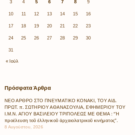
3
4
5
6
7
8
9
10
11
12
13
14
15
16
17
18
19
20
21
22
23
24
25
26
27
28
29
30
31
« Ιούλ
Πρόσφατα
Άρθρα
ΝΕΟ ΑΡΘΡΟ ΣΤΟ ΠΝΕΥΜΑΤΙΚΟ ΚΟΝΑΚΙ, ΤΟΥ ΑΙΔ.
ΠΡΩΤ. π. ΣΩΤΗΡΙΟΥ ΑΘΑΝΑΣΟΥΛΙΑ, ΕΦΗΜΕΡΙΟΥ ΤΟΥ
Ι.Μ.Ν. ΑΓΙΟΥ ΒΑΣΙΛΕΙΟΥ ΤΡΙΠΟΛΕΩΣ ΜΕ ΘΕΜΑ : “Ἡ
προέλευση τοῦ ἑλληνικοῦ ἀρχαιολατρικοῦ κινήματος”.
8 Αυγούστου, 2026