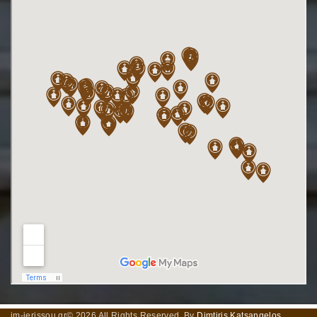
im-ierissou.gr©
2026
All Rights Reserved. By
Dimtiris Katsangelos
.