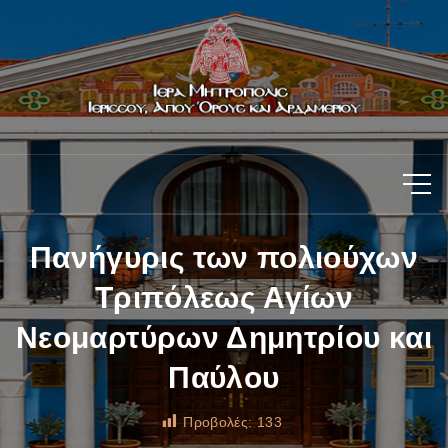
Πανήγυρις των πολιούχων
Τριπόλεως Αγίων
Νεομαρτύρων Δημητρίου και
Παύλου
Προβολές:
133