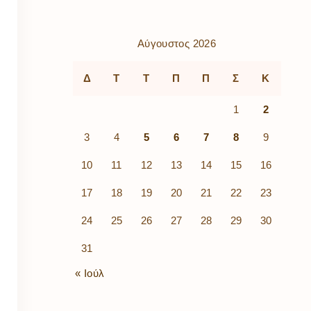
ρὰ
λίων
ικά
Αύγουστος 2026
κῶν
μός
Δ
Τ
Τ
Π
Π
Σ
Κ
ν
1
2
3
4
5
6
7
8
9
10
11
12
13
14
15
16
17
18
19
20
21
22
23
24
25
26
27
28
29
30
31
« Ιούλ