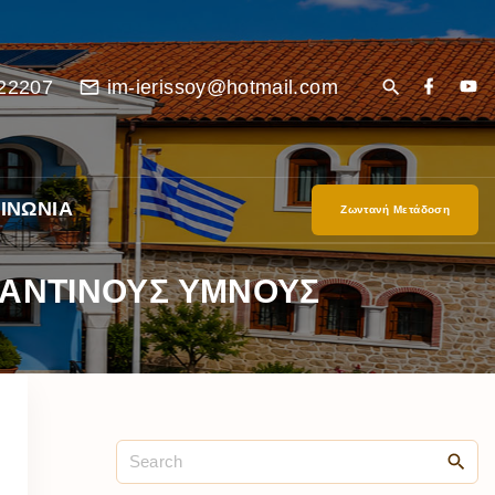
22207
im-ierissoy@hotmail.com
ΙΝΩΝΙΑ
Ζωντανή Μετάδοση
ΖΑΝΤΙΝΟΥΣ ΥΜΝΟΥΣ
είο
Ι”