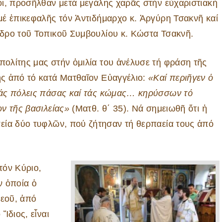
οι, προσῆλθαν μετά μεγάλης χαρᾶς στήν εὐχαριστιακή
μέ ἐπικεφαλῆς τόν Ἀντιδήμαρχο κ. Ἀργύρη Τσακνῆ καί
δρο τοῦ Τοπικοῦ Συμβουλίου κ. Κώστα Τσακνῆ.
ολίτης μας στήν ὁμιλία του ἀνέλυσε τή φράση τῆς
ς ἀπό τό κατά Ματθαῖον Εὐαγγέλιο:
«Καί περιῆγεν ὁ
άς πόλεις πάσας καί τάς κώμας… κηρύσσων τό
ον τῆς βασιλείας»
(Ματθ. θ΄ 35). Νά σημειωθῆ ὅτι ἡ
εία δύο τυφλῶν, πού ζήτησαν τή θερπαεία τους ἀπό
τόν Κύριο,
ν ὁποία ὁ
Θεοῦ, ἀπό
Ἴδιος, εἶναι