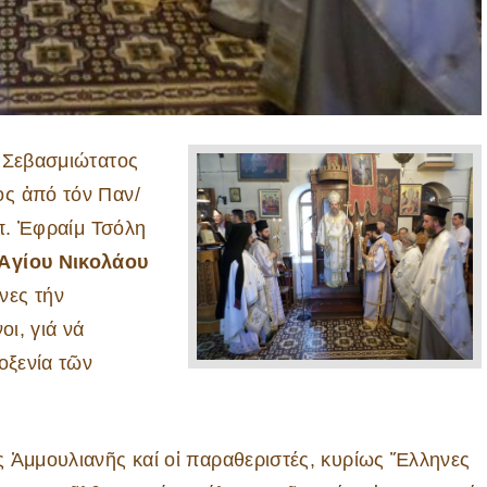
ὁ Σεβασμιώτατος
ος ἀπό τόν Παν/
 π. Ἐφραίμ Τσόλη
Ἁγίου Νικολάου
νες τήν
οι, γιά νά
οξενία τῶν
 Ἀμμουλιανῆς καί οἱ παραθεριστές, κυρίως Ἕλληνες