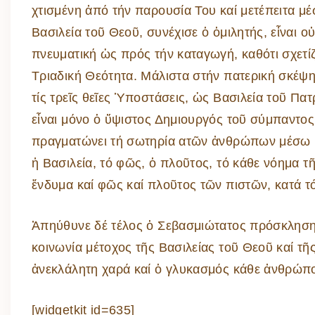
χτισμένη ἀπό τήν παρουσία Του καί μετέπειτα μέ
Βασιλεία τοῦ Θεοῦ, συνέχισε ὁ ὁμιλητής, εἶναι οὐ
πνευματική ὡς πρός τήν καταγωγή, καθότι σχετίζ
Τριαδική Θεότητα. Μάλιστα στήν πατερική σκέψη 
τίς τρεῖς θεῖες Ὑποστάσεις, ὡς Βασιλεία τοῦ Πα
εἶναι μόνο ὁ ὕψιστος Δημιουργός τοῦ σύμπαντος
πραγματώνει τή σωτηρία ατῶν ἀνθρώπων μέσω ἱσ
ἡ Βασιλεία, τό φῶς, ὁ πλοῦτος, τό κάθε νόημα τῆς
ἔνδυμα καί φῶς καί πλοῦτος τῶν πιστῶν, κατά τ
Ἀπηύθυνε δέ τέλος ὁ Σεβασμιώτατος πρόσκληση 
κοινωνία μέτοχος τῆς Βασιλείας τοῦ Θεοῦ καί τῆς
ἀνεκλάλητη χαρά καί ὁ γλυκασμός κάθε ἀνθρώπ
[widgetkit id=635]