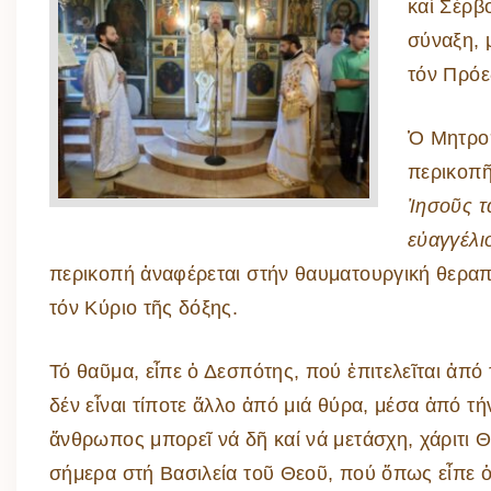
καί Σέρβ
σύναξη, 
τόν Πρόε
Ὁ Μητροπ
περικοπῆ
Ἰησοῦς τ
εὐαγγέλι
περικοπή ἀναφέρεται στήν θαυματουργική θεραπ
τόν Κύριο τῆς δόξης.
Τό θαῦμα, εἶπε ὁ Δεσπότης, πού ἐπιτελεῖται ἀπό 
δέν εἶναι τίποτε ἄλλο ἀπό μιά θύρα, μέσα ἀπό τή
ἄνθρωπος μπορεῖ νά δῆ καί νά μετάσχη, χάριτι 
σήμερα στή Βασιλεία τοῦ Θεοῦ, πού ὅπως εἶπε ὁ 