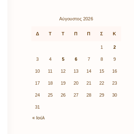
ρὰ
λίων
ικά
Αύγουστος 2026
κῶν
μός
Δ
Τ
Τ
Π
Π
Σ
Κ
ν
1
2
3
4
5
6
7
8
9
10
11
12
13
14
15
16
17
18
19
20
21
22
23
24
25
26
27
28
29
30
31
« Ιούλ