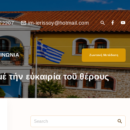
22207
im-ierissoy@hotmail.com
ΙΝΩΝΙΑ
Ζωντανή Μετάδοση
έ τήν εὐκαιρία τοῦ θέρους
είο
Ι”