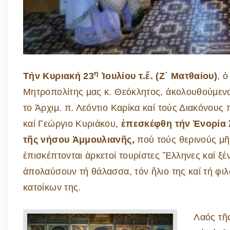
η
Τήν Κυριακή 23
Ἰουλίου τ.ἔ. (Ζ΄ Ματθαίου)
, 
Μητροπολίτης μας κ. Θεόκλητος, ἀκολουθούμεν
το Ἁρχιμ. π. Λεόντιο Καρίκα καί τούς Διακόνους
καί Γεώργιο Κυριάκου,
ἐπεσκέφθη τήν Ἐνορία 
τῆς νήσου Ἀμμουλιανῆς,
πού τούς θερινούς μῆ
ἐπισκέπτονται ἀρκετοί τουρίστες Ἕλληνες καί ξέν
ἀπολαύσουν τή θάλασσα, τόν ἥλιο της καί τή φιλ
κατοίκων της.
Λαός τῆς