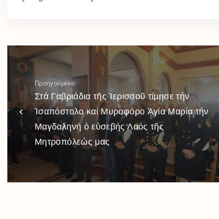
Προηγούμενο
Στά Γαβριάδια τῆς Ἱερισσοῦ τίμησε τήν
Ἱσαπόστολο καί Μυροφόρο Ἁγία Μαρία τήν
Μαγδαληνή ὁ εὐσεβής Λαός τῆς
Μητροπόλεώς μας