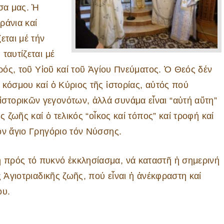
σα μας. Ἡ
ράνια καί
εται μέ τήν
ταυτίζεται μέ
τρός, τοῦ Υἱοῦ καί τοῦ Ἁγίου Πνεύματος. Ὁ Θεός δέν
 κόσμου καί ὁ Κύριος τῆς ἱστορίας, αὐτός πού
τορικῶν γεγονότων, ἀλλά συνάμα εἶναι “αὐτή αὕτη”
 ζωῆς καί ὁ τελικός “οἶκος καί τόπος” καί τροφή καί
όν ἅγιο Γρηγόριο τόν Νύσσης.
πρός τό πυκνό ἐκκλησίασμα, νά καταστῆ ἡ σημερινή
 Ἁγιοτριαδικῆς ζωῆς, πού εἶναι ἡ ἀνέκφραστη καί
ου.