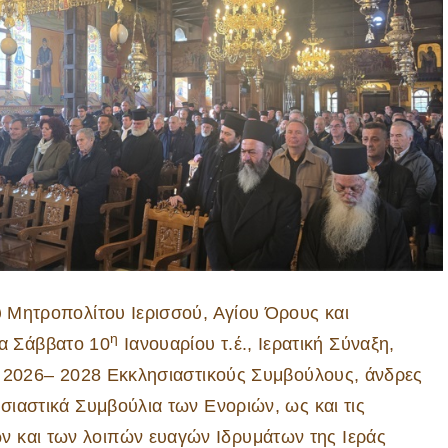
Ποιμαντική Διακονία
Εκκλησιαστική
Θεῖον Κήρυγμα – Ἱε
Ἐργαστήριο
κατασκήνωση
Ἐξομολόγηση
Συντηρήσεως Κειμη
Ἀρχιερατικές
Περιφέρειες
Φιλόπτωχο Ταμεῖο
Αἴθουσες – Πνευματ
Βυζαντινή Μουσική
Κέντρα
Ημερολόγιο Ι.Μ
Σχολές Ἐκκλησιαστι
Ραδιοφωνικός Σταθ
Tεχνῶν
Πρόγραμμα Ἱερῶν
Ἀκολουθιῶν
Πρωτοβουλία Γονέω
ροπολίτου Ιερισσού, Αγίου Όρους και
η
α Σάββατο 10
Ιανουαρίου τ.έ., Ιερατική Σύναξη,
τία 2026– 2028 Εκκλησιαστικούς Συμβούλους, άνδρες
ησιαστικά Συμβούλια των Ενοριών, ως και τις
ν και των λοιπών ευαγών Ιδρυμάτων της Ιεράς