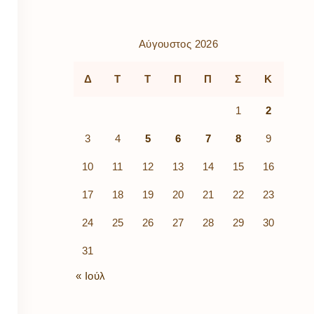
ρὰ
λίων
ικά
Αύγουστος 2026
κῶν
μός
Δ
Τ
Τ
Π
Π
Σ
Κ
ν
1
2
3
4
5
6
7
8
9
10
11
12
13
14
15
16
17
18
19
20
21
22
23
24
25
26
27
28
29
30
31
« Ιούλ