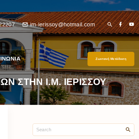
22207
im-ierissoy@hotmail.com
ΙΝΩΝΙΑ
Ζωντανή Μετάδοση
 ΣΤΗΝ Ι.Μ. ΙΕΡΙΣΣΟΥ
είο
Ι”