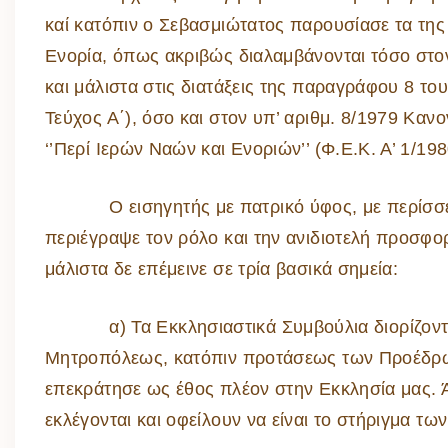
καί κατόπιν ο Σεβασμιώτατος παρουσίασε τα τη
Ενορία, όπως ακριβώς διαλαμβάνονται τόσο στον
και μάλιστα στις διατάξεις της παραγράφου 8 το
Τεύχος Α΄), όσο και στον υπ’ αριθμ. 8/1979 Καν
‘’Περί Ιερών Ναών και Ενοριών’’ (Φ.Ε.Κ. Α’ 1/198
Ο εισηγητής με πατρικό ύφος, με περίσσεια
περιέγραψε τον ρόλο και την ανιδιοτελή προσφ
μάλιστα δε επέμεινε σε τρία βασικά σημεία:
α) Τα Εκκλησιαστικά Συμβούλια διορίζονται
Μητροπόλεως, κατόπιν προτάσεως των Προέδρω
επεκράτησε ως έθος πλέον στην Εκκλησία μας. 
εκλέγονται και οφείλουν να είναι το στήριγμα τ