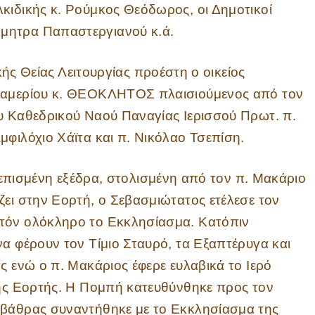
κιδικής κ. Ρούμκος Θεόδωρος, οι Δημοτικοί
μητρα Παπαστεργιανού κ.ά.
ς Θείας Λειτουργίας προέστη ο οικείος
ρδαμερίου κ. ΘΕΟΚΛΗΤΟΣ πλαισιούμενος από τον
υ Καθεδρικού Ναού Παναγίας Ιερισσού Πρωτ. π.
μφιλόχιο Χάϊτα και π. Νικόλαο Τσεπίση.
πισμένη εξέδρα, στολισμένη από τον π. Μακάριο
ζει στην Εορτή, ο Σεβασμιώτατος ετέλεσε τον
υτόν ολόκληρο το Εκκλησίασμα. Κατόπιν
να φέρουν τον Τίμιο Σταυρό, τα Εξαπτέρυγα και
ς ενώ ο π. Μακάριος έφερε ευλαβικά το Ιερό
της Εορτής. Η Πομπή κατευθύνθηκε προς τον
οβάθρας συναντήθηκε με το Εκκλησίασμα της