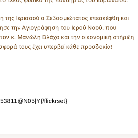
ε το τέλος φυσικά της πανδημίας του κορωναϊού.
 της Ιερισσού ο Σεβασμιώτατος επεσκέφθη και
ρησε την Αγιογράφηση του Ιερού Ναού, που
ο τον κ. Μανώλη Βλάχο και την οικονομική στήριξη
φορά τους έχει υπερβεί κάθε προσδοκία!
53811@N05|Y{/flickrset}