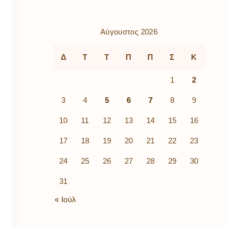
ρὰ
λίων
ικά
Αύγουστος 2026
κῶν
μός
Δ
Τ
Τ
Π
Π
Σ
Κ
ν
1
2
3
4
5
6
7
8
9
10
11
12
13
14
15
16
17
18
19
20
21
22
23
24
25
26
27
28
29
30
31
« Ιούλ