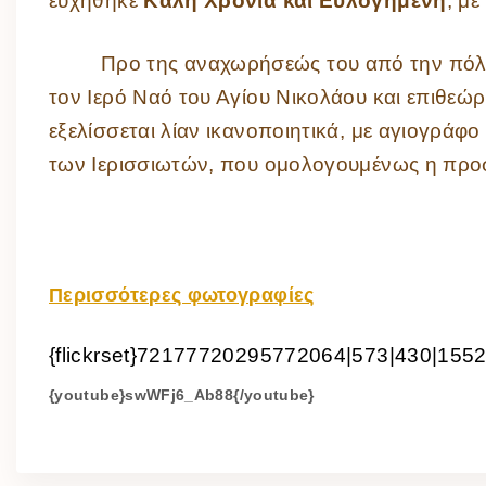
ευχήθηκε
Καλή Χρονιά και Ευλογημένη
, μ
Προ της αναχωρήσεώς του από την πόλη
τον Ιερό Ναό του Αγίου Νικολάου και επιθεώ
εξελίσσεται λίαν ικανοποιητικά, με αγιογράφ
των Ιερισσιωτών, που ομολογουμένως η προσ
Περισσότερες φωτογραφίες
{flickrset}72177720295772064|573|430|1552
{youtube}swWFj6_Ab88{/youtube}