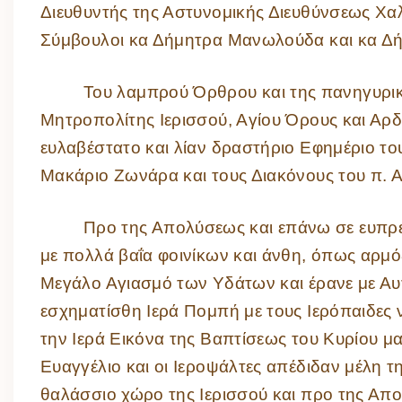
Διευθυντής της Αστυνομικής Διευθύνσεως Χαλ
Σύμβουλοι κα Δήμητρα Μανωλούδα και κα Δή
Του λαμπρού Όρθρου και της πανηγυρική
Μητροπολίτης Ιερισσού, Αγίου Όρους και Α
ευλαβέστατο και λίαν δραστήριο Εφημέριο το
Μακάριο Ζωνάρα και τους Διακόνους του π. Α
Προ της Απολύσεως και επάνω σε ευπρε
με πολλά βαΐα φοινίκων και άνθη, όπως αρμό
Μεγάλο Αγιασμό των Υδάτων και έρανε με Α
εσχηματίσθη Ιερά Πομπή με τους Ιερόπαιδες 
την Ιερά Εικόνα της Βαπτίσεως του Κυρίου μα
Ευαγγέλιο και οι Ιεροψάλτες απέδιδαν μέλη 
θαλάσσιο χώρο της Ιερισσού και προ της Απ