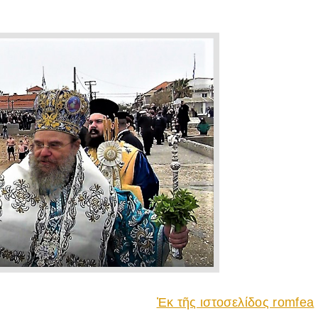
Ἐκ τῆς ιστοσελίδος romfea