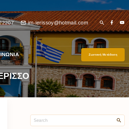
22207
im-ierissoy@hotmail.com
ΙΝΩΝΙΑ
Ζωντανή Μετάδοση
ΕΡΙΣΣΟ
είο
Ι”