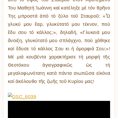
Του Μαθητή Ἰωάννη καί κατέληξε μέ τόν θρῆνο
Της μπροστά ἀπό τό ξύλο τοῦ Σταυροῦ: «Ὦ
γλυκύ μου ἒαρ, γλυκύτατό μου τέκνον, πού
ἒδυ σου τό κάλλος;», δηλαδή, «Γλυκειά μου
ἂνοιξη, γλυκύτατό μου σπλάγχνο, πού χάθηκε
καί ἒδυσε τό κάλλος Σου κι ἡ ὀμορφιά Σου;»!
Μέ μιά κουβέντα χαρακτήρισε τή μορφή τῆς
Θεοτόκου ἁγιογραφικῶς ὡς τή
μεγαλοφωνότατη κατά πάντα σιωπῶσα εἰκόνα
καί ἀκόλουθο τῆς ζωῆς τοῦ Κυρίου μας!