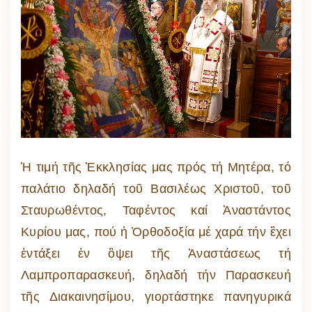
Ἡ τιμή τῆς Ἐκκλησίας μας πρός τή Μητέρα, τό
παλάτιο δηλαδή τοῦ Βασιλέως Χριστοῦ, τοῦ
Σταυρωθέντος, Ταφέντος καί Ἀναστάντος
Κυρίου μας, πού ἡ Ὀρθοδοξία μέ χαρά τήν ἒχει
ἐντάξει ἐν ὃψει τῆς Ἀναστάσεως τή
Λαμπροπαρασκευή, δηλαδή τήν Παρασκευή
τῆς Διακαινησίμου, γιορτάστηκε πανηγυρικά