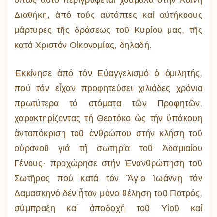
Διαθήκη, ἀπό τούς αὐτόπτες καί αὐτήκοους
μάρτυρες τῆς δράσεως τοῦ Κυρίου μας, τῆς
κατά Χριστόν Οἰκονομίας, δηλαδή.
Ἐκκίνησε ἀπό τόν Εὐαγγελισμό ὁ ὁμιλητής,
πού τόν εἶχαν προφητεύσει χιλιάδες χρόνια
πρωτύτερα τά στόματα τῶν Προφητῶν,
χαρακτηρίζοντας τή Θεοτόκο ὡς τήν ὑπάκουη
ἀνταπόκριση τοῦ ἀνθρώπου στήν κλήση τοῦ
οὐρανοῦ γιά τή σωτηρία τοῦ Ἀδαμιαίου
Γένους· προχώρησε στήν Ἐνανθρώπηση τοῦ
Σωτῆρος πού κατά τόν Ἃγιο Ἰωάννη τόν
Δαμασκηνό δέν ἦταν μόνο θέληση τοῦ Πατρός,
σύμπραξη καί ἀποδοχή τοῦ Υἱοῦ καί