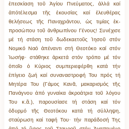
ἐπεσκίαση τοῦ Ἁγίου Πνεύματος, ἀλλά καί
ἀπότέλεσμα τῆς ἑκουσίας καί ἐλευθέρας
θελήσεως τῆς Παναχράντου, ὡς τιμίας ἐκ-
προσώπου τοῦ ἀνθρωπίνου Γένους! Συνέχισε
μέ τή στάση τοῦ δωδεκαετοῦς Ἰησοῦ στόν
Νομικό Ναό ἀπέναντι στή Θεοτόκο καί στόν
Ἰωσήφ· στάθηκε ἀρκετά στόν τρόπο μέ τόν
ὁποῖο ὁ Κύριος συμπεριεφέρθη κατά τήν
ἐπίγειο ζωή καί συναναστροφή Του πρός τή
Μητέρα Του (Γάμος Κανᾶ, μακαρισμός τῆς
Πανάγνου ἀπό γυναίκα ἀκροάτρια τοῦ λόγου
Του κ.ἂ.), παρουσίασε τή στάση καί τόν
ὀδυρμό τῆς Θεοτόκου κατά τή σύλληψη,
σταύρωση καί ταφή Του· τήν παράδοσή Της
ἀπό τό ὓψος τοῦ Σταυροῦ στόν Ἀγαπημένο