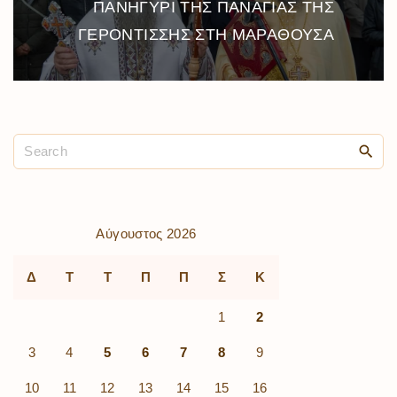
ΠΑΝΗΓΥΡΙ ΤΗΣ ΠΑΝΑΓΙΑΣ ΤΗΣ
ΓΕΡΟΝΤΙΣΣΗΣ ΣΤΗ ΜΑΡΑΘΟΥΣΑ
Αύγουστος 2026
Δ
Τ
Τ
Π
Π
Σ
Κ
1
2
3
4
5
6
7
8
9
10
11
12
13
14
15
16