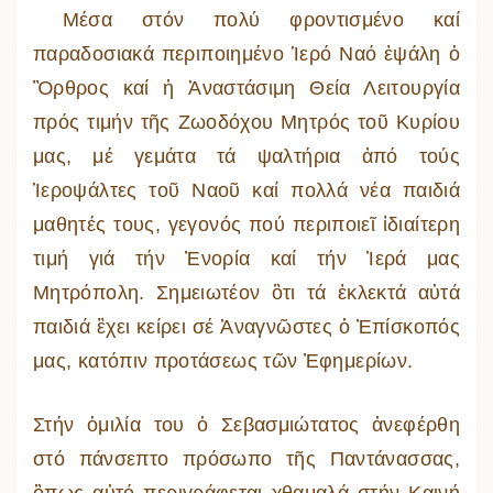
Μέσα στόν πολύ φροντισμένο καί
παραδοσιακά περιποιημένο Ἱερό Ναό ἐψάλη ὁ
Ὂρθρος καί ἡ Ἀναστάσιμη Θεία Λειτουργία
πρός τιμήν τῆς Ζωοδόχου Μητρός τοῦ Κυρίου
μας, μέ γεμάτα τά ψαλτήρια ἀπό τούς
Ἱεροψάλτες τοῦ Ναοῦ καί πολλά νέα παιδιά
μαθητές τους, γεγονός πού περιποιεῖ ἰδιαίτερη
τιμή γιά τήν Ἐνορία καί τήν Ἱερά μας
Μητρόπολη. Σημειωτέον ὃτι τά ἐκλεκτά αὐτά
παιδιά ἒχει κείρει σέ Ἀναγνῶστες ὁ Ἐπίσκοπός
μας, κατόπιν προτάσεως τῶν Ἐφημερίων.
Στήν ὁμιλία του ὁ Σεβασμιώτατος ἀνεφέρθη
στό πάνσεπτο πρόσωπο τῆς Παντάνασσας,
ὃπως αὐτό περιγράφεται χθαμαλά στήν Καινή