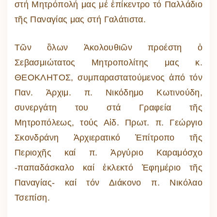
στή Μητρόπολή μας μέ ἐπίκεντρο τό Παλλάδιο
τῆς Παναγίας μας στή Γαλάτιστα.
Τῶν ὃλων Ἀκολουθιῶν προέστη ὁ
Σεβασμιώτατος Μητροπολίτης μας κ.
ΘΕΟΚΛΗΤΟΣ, συμπαραστατούμενος ἀπό τόν
Παν. Ἀρχιμ. π. Νικόδημο Κωτινούδη,
συνεργάτη του στά Γραφεία τῆς
Μητροπόλεως, τούς Αἰδ. Πρωτ. π. Γεώργιο
Σκονδράνη Ἀρχιερατικό Ἐπίτροπο τῆς
Περιοχῆς καί π. Ἀργύριο Καραμόσχο
-παπαδάσκαλο καί ἐκλεκτό Ἐφημέριο τῆς
Παναγίας- καί τόν Διάκονο π. Νικόλαο
Τσεπίση.