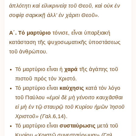
ἁπλότητι καὶ εἰλικρινείᾳ τοῦ Θεοῦ, καὶ
οὐκ ἐν
σοφίᾳ σαρκικῇ ἀλλ’ ἐν χάριτι Θεοῦ
»
.
Α΄.
Τό μαρτύριο
τόνισε, εἶναι ὑπαρξιακή
κατάσταση τῆς ψυχοσωματικῆς ὑποστάσεως
τοῦ ἀνθρώπου.
Τό μαρτύριο εἶναι ἡ
χαρά
τῆς ἀγάπης τοῦ
πιστοῦ πρός τόν Χριστό.
Τό μαρτύριο εἶναι
καύχησις
κατά τόν λόγο
τοῦ Παύλου «
ἐμοὶ δὲ μὴ γένοιτο καυχᾶσθαι
εἰ μὴ ἐν τῷ σταυρῷ τοῦ Κυρίου ἡμῶν Ἰησοῦ
Χριστοῦ» (Γαλ
.6,14).
Τό μαρτύριο εἶναι
συσταύρωσις
μετά τοῦ
Κυρίου
«Χριστῷ συνεσταύρωμαι» (Γαλ.