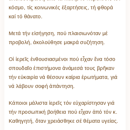
κόσμο, τίς κοινωνικές ἐξαρτήσεις, τή φθορά
καί τό θάνατο.
Μετά τήν εἰσήγηση, πού πλαισιωνόταν μέ
προβολή, ἀκολούθησε μακρά συζήτηση.
Οἱ ἱερεῖς ἐνθουσιασμένοι πού εἶχαν ἕνα τόσο
σπουδαῖο ἐπιστήμονα ἀνάμεσά τους βρῆκαν
τήν εὐκαιρία νά θέσουν καίρια ἐρωτήματα, γιά
νά λάβουν σοφή ἀπάντηση.
Κάποιοι μάλιστα ἱερεῖς τόν εὐχαρίστησαν γιά
τήν προσωπική βοήθεια πού εἶχαν ἀπό τόν κ.
Καθηγητή, ὅταν χρειάσθηκε σέ θέματα υγείας.