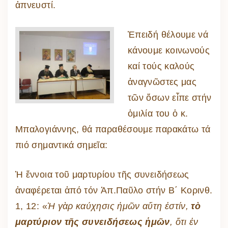
ἀπνευστί.
Ἐπειδή θέλουμε νά
κάνουμε κοινωνούς
καί τούς καλούς
ἀναγνῶστες μας
τῶν ὅσων εἶπε στήν
ὁμιλία του ὁ κ.
Μπαλογιάννης, θά παραθέσουμε παρακάτω τά
πιό σημαντικά σημεῖα:
Ἡ ἔννοια τοῦ μαρτυρίου τῆς συνειδήσεως
ἀναφέρεται ἀπό τόν Ἀπ.Παῦλο στήν Β΄ Κορινθ.
1, 12: «
Ἡ γὰρ καύχησις ἡμῶν αὕτη ἐστίν,
τὸ
μαρτύριον τῆς συνειδήσεως ἡμῶν
, ὅτι ἐν