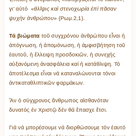
γι’ αὐτό «
θλῖψις καὶ στενοχωρία ἐπὶ πᾶσαν
ψυχὴν ἀνθρώπου
» (Ρωμ.2,1).
Τά βιώματα
τοῦ συγχρόνου ἀνθρώπου εἶναι ἡ
ἀπόγνωση, ἡ ἀπομόνωση, ἡ ἀμφισβήτηση τοῦ
ἑαυτοῦ, ἡ ἔλλειψη προσδοκιῶν, ἡ συνεχής
αὐξανόμενη ἀνασφάλεια καί ἡ κατάθλιψη. Τό
ἀποτέλεσμα εἶναι νά καταναλώνονται τόνοι
ἀντικαταθλιπτικῶν φαρμάκων.
Ἄν ὁ σύγχρονος ἄνθρωπος αἰσθανόταν
δυνατός ἐν Χριστῷ δέν θά ἔπασχε ἔτσι.
Γιά νά μπορέσουμε νά διορθώσουμε τόν ἑαυτό