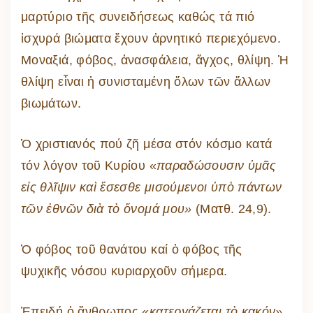
μαρτύριο τῆς συνειδήσεως καθώς τά πιό
ἰσχυρά βιώματα ἔχουν ἀρνητικό περιεχόμενο.
Μοναξιά, φόβος, ἀνασφάλεια, ἄγχος, θλίψη. Ἡ
θλίψη εἶναι ἡ συνισταμένη ὅλων τῶν ἄλλων
βιωμάτων.
Ὁ χριστιανός πού ζῆ μέσα στόν κόσμο κατά
τόν λόγον τοῦ Κυρίου «
παραδώσουσιν ὑμᾶς
εἰς θλῖψιν καὶ ἔσεσθε μισούμενοι ὑπὸ πάντων
τῶν ἐθνῶν διὰ τὸ ὄνομά μου»
(Ματθ. 24,9).
Ὁ φόβος τοῦ θανάτου καί ὁ φόβος τῆς
ψυχικῆς νόσου κυριαρχοῦν σήμερα.
Ἐπειδή ὁ ἄνθρωπος «
κατεργάζεται τὸ κακόν»,