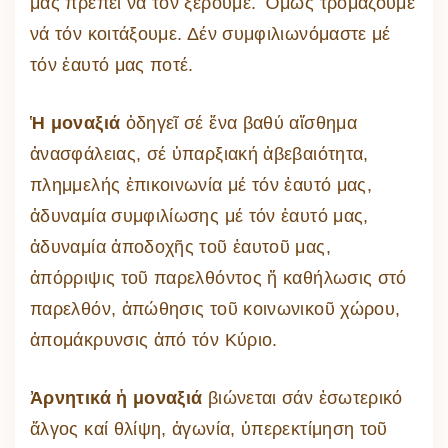
μας πρέπει νά τόν ξέρουμε. Ὅμως τρομάζουμε
νά τόν κοιτάξουμε. Δέν συμφιλιωνόμαστε μέ
τόν ἑαυτό μας ποτέ.
Ἡ μοναξιά
ὁδηγεῖ σέ ἕνα βαθύ αἴσθημα
ἀνασφάλειας, σέ ὑπαρξιακή ἀβεβαιότητα,
πλημμελής ἐπικοινωνία μέ τόν ἑαυτό μας,
ἀδυναμία συμφιλίωσης μέ τόν ἑαυτό μας,
ἀδυναμία ἀποδοχῆς τοῦ ἑαυτοῦ μας,
ἀπόρριψις τοῦ παρελθόντος ἤ καθήλωσις στό
παρελθόν, ἀπώθησις τοῦ κοινωνικοῦ χώρου,
ἀπομάκρυνσις ἀπό τόν Κύριο.
Ἀρνητικά ἡ μοναξιά
βιώνεται σάν ἐσωτερικό
ἅλγος καί θλίψη, ἀγωνία, ὑπερεκτίμηση τοῦ