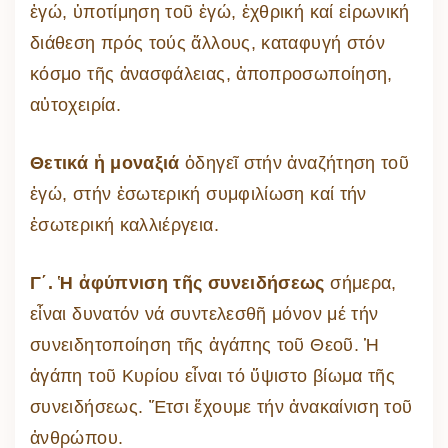
ἐγώ, ὑποτίμηση τοῦ ἐγώ, ἐχθρική καί εἰρωνική
διάθεση πρός τούς ἄλλους, καταφυγή στόν
κόσμο τῆς ἀνασφάλειας, ἀποπροσωποίηση,
αὐτοχειρία.
Θετικά ἡ μοναξιά
ὁδηγεῖ στήν ἀναζήτηση τοῦ
ἐγώ, στήν ἐσωτερική συμφιλίωση καί τήν
ἐσωτερική καλλιέργεια.
Γ΄. Ἡ ἀφύπνιση τῆς συνειδήσεως
σήμερα,
εἶναι δυνατόν νά συντελεσθῆ μόνον μέ τήν
συνειδητοποίηση τῆς ἀγάπης τοῦ Θεοῦ. Ἡ
ἀγάπη τοῦ Κυρίου εἶναι τό ὕψιστο βίωμα τῆς
συνειδήσεως. Ἔτσι ἔχουμε τήν ἀνακαίνιση τοῦ
ἀνθρώπου.