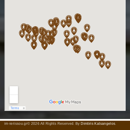
im-ierissou.gr©
2026
All Rights Reserved. By
Dimtiris Katsangelos
.