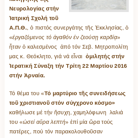
Νευρολογίας στήν
Ἱατρική Σχολή τοῦ
Α.Π.Θ.
, ὁ πιστός συνεργάτης τῆς Ἐκκλησίας, ὁ
«
ἐργαζόμενος τό ἀγαθόν ἐν ζεούσῃ καρδίᾳ
»
ἦταν ὁ καλεσμένος ἀπό τόν Σεβ. Μητροπολίτη
μας κ. Θεόκλητο, γιά νά εἶναι
ὁμιλητής στήν
Ἱερατική Σύναξη τήν Τρίτη 22 Μαρτίου 2016
στήν Ἀρναία.
Τό θέμα του «
Τό μαρτύριο τῆς συνειδήσεως
τοῦ χριστιανοῦ στόν σύγχρονο κόσμο»
καθήλωσε μέ τήν ἥσυχη, χαμηλόφωνη λαλιά
του «
ὡσεί αὔρα λεπτή
» ἐπί μία ὥρα τούς
πατέρες, πού τόν παρακολουθοῦσαν