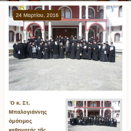
24
Μαρτίου
,
2016
Ὁ κ. Στ.
Μπαλογιάννης
ὁμότιμος
καθηγητής τῆς