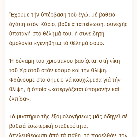
Ἔχουμε τήν ὑπέρβαση τοῦ ἐγώ, μέ βαθειά
ἀγάπη στόν Κύριο, βαθειά ταπείνωση, συνεχής
ὑποταγή στό θέλημά του, ἡ συνειδητή
ὁμολογία «γενηθήτω τό θέλημά σου».
Ἡ δύναμη τοῦ χριστιανοῦ βασίζεται στή νίκη
τοῦ Χριστοῦ στόν κόσμο καί τήν θλίψη.
Φθάνουμε στό σημεῖο νά καυχώμεθα γιά τήν
θλίψη, ἡ ὁποία «κατεργάζεται ὑπομονήν καί
ἐλπίδα».
Τό μυστήριο τῆς ἐξομολογήσεως μᾶς ὁδηγεῖ σέ
βαθειά ἐσωτερική σταθερότητα,
ἀπελευθέρωση ἀπό τά πάθη, τό παρελθόν, τόν