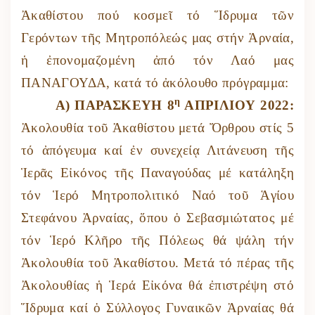
Ἀκαθίστου πού κοσμεῖ τό Ἵδρυμα τῶν
Γερόντων τῆς Μητροπόλεώς μας στήν Ἀρναία,
ἡ ἐπονομαζομένη ἀπό τόν Λαό μας
ΠΑΝΑΓΟΥΔΑ, κατά τό ἀκόλουθο πρόγραμμα:
η
Α) ΠΑΡΑΣΚΕΥΗ 8
ΑΠΡΙΛΙΟΥ 2022:
Ἀκολουθία τοῦ Ἀκαθίστου μετά Ὄρθρου στίς 5
τό ἀπόγευμα καί ἐν συνεχείᾳ Λιτάνευση τῆς
Ἱερᾶς Εἰκόνος τῆς Παναγούδας μέ κατάληξη
τόν Ἱερό Μητροπολιτικό Ναό τοῦ Ἁγίου
Στεφάνου Ἀρναίας, ὅπου ὁ Σεβασμιώτατος μέ
τόν Ἱερό Κλῆρο τῆς Πόλεως θά ψάλη τήν
Ἀκολουθία τοῦ Ἀκαθίστου. Μετά τό πέρας τῆς
Ἀκολουθίας ἡ Ἱερά Εἰκόνα θά ἐπιστρέψη στό
Ἵδρυμα καί ὁ Σύλλογος Γυναικῶν Ἀρναίας θά