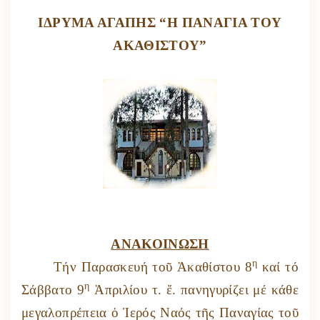
ΙΔΡΥΜΑ ΑΓΑΠΗΣ “Η ΠΑΝΑΓΙΑ ΤΟΥ
ΑΚΑΘΙΣΤΟΥ”
ΑΝΑΚΟΙΝΩΣΗ
η
Τήν Παρασκευή τοῦ Ἀκαθίστου 8
καί τό
η
Σάββατο 9
Ἀπριλίου τ. ἔ. πανηγυρίζει μέ κάθε
μεγαλοπρέπεια ὁ Ἱερός Ναός τῆς Παναγίας τοῦ