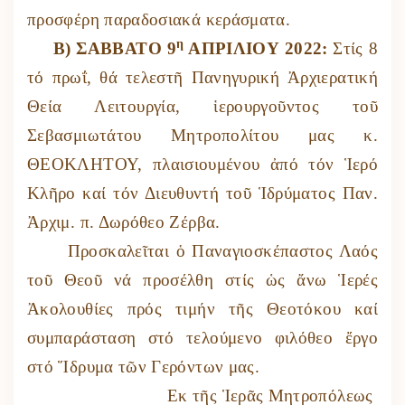
προσφέρη παραδοσιακά κεράσματα.
η
Β) ΣΑΒΒΑΤΟ 9
ΑΠΡΙΛΙΟΥ 2022:
Στίς 8
τό πρωΐ, θά τελεστῆ Πανηγυρική Ἀρχιερατική
Θεία Λειτουργία, ἱερουργοῦντος τοῦ
Σεβασμιωτάτου Μητροπολίτου μας κ.
ΘΕΟΚΛΗΤΟΥ, πλαισιουμένου ἀπό τόν Ἱερό
Κλῆρο καί τόν Διευθυντή τοῦ Ἱδρύματος Παν.
Ἀρχιμ. π. Δωρόθεο Ζέρβα.
Προσκαλεῖται ὁ Παναγιοσκέπαστος Λαός
τοῦ Θεοῦ νά προσέλθη στίς ὡς ἄνω Ἱερές
Ἀκολουθίες πρός τιμήν τῆς Θεοτόκου καί
συμπαράσταση στό τελούμενο φιλόθεο ἔργο
στό Ἵδρυμα τῶν Γερόντων μας.
Εκ τῆς Ἱερᾶς Μητροπόλεως