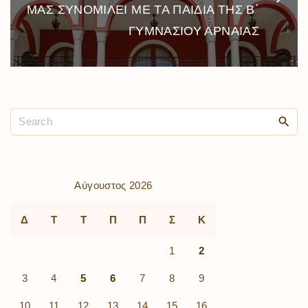
ΜΑΣ ΣΥΝΟΜΙΛΕΙ ΜΕ ΤΑ ΠΑΙΔΙΑ ΤΗΣ Β΄
ΓΥΜΝΑΣΙΟΥ ΑΡΝΑΙΑΣ
Αύγουστος 2026
Δ
Τ
Τ
Π
Π
Σ
Κ
1
2
3
4
5
6
7
8
9
10
11
12
13
14
15
16