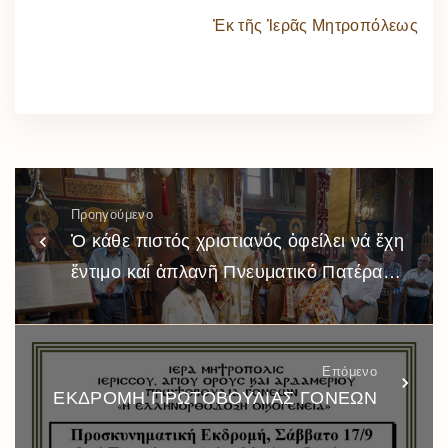
Ἐκ τῆς Ἱερᾶς Μητροπόλεως
Προηγούμενο
Ὁ κάθε πιστός χριστιανός ὀφείλει νά ἔχη
ἔντιμο καί ἀπλανῆ Πνευματικό Πατέρα…
Επόμενο
ΕΚΔΡΟΜΗ ΠΡΩΤΟΒΟΥΛΙΑΣ ΓΟΝΕΩΝ