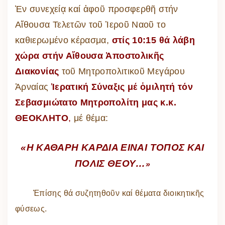
Ἐν συνεχείᾳ καί ἀφοῦ προσφερθῆ στήν
Αἴθουσα Τελετῶν τοῦ Ἱεροῦ Ναοῦ το
καθιερωμένο κέρασμα,
στίς 10:15 θά λάβη
χώρα στήν Αἴθουσα Ἀποστολικῆς
Διακονίας
τοῦ Μητροπολιτικοῦ Μεγάρου
Ἀρναίας
Ἱερατική Σύναξις μέ ὁμιλητή τόν
Σεβασμιώτατο Μητροπολίτη μας κ.κ.
ΘΕΟΚΛΗΤΟ
,
μέ θέμα:
«Η ΚΑΘΑΡΗ ΚΑΡΔΙΑ ΕΙΝΑΙ ΤΟΠΟΣ ΚΑΙ
ΠΟΛΙΣ ΘΕΟΥ…
»
Ἐπίσης θά συζητηθοῦν καί θέματα διοικητικῆς
φύσεως.