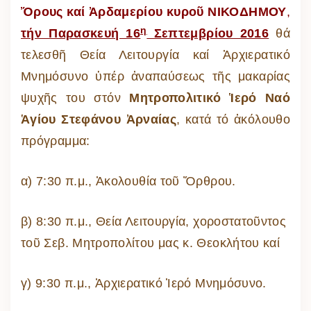
Ὄρους καί Ἀρδαμερίου κυροῦ
ΝΙΚΟΔΗΜΟΥ
,
η
τήν Παρασκευή 16
Σεπτεμβρίου 2016
θά
τελεσθῆ Θεία Λειτουργία καί Ἀρχιερατικό
Μνημόσυνο ὑπέρ ἀναπαύσεως τῆς μακαρίας
ψυχῆς του στόν
Μητροπολιτικό Ἱερό Ναό
Ἁγίου Στεφάνου Ἀρναίας
, κατά τό ἀκόλουθο
πρόγραμμα:
α) 7:30 π.μ., Ἀκολουθία τοῦ Ὄρθρου.
β) 8:30 π.μ., Θεία Λειτουργία, χοροστατοῦντος
τοῦ Σεβ. Μητροπολίτου μας κ. Θεοκλήτου καί
γ) 9:30 π.μ., Ἀρχιερατικό Ἱερό Μνημόσυνο.