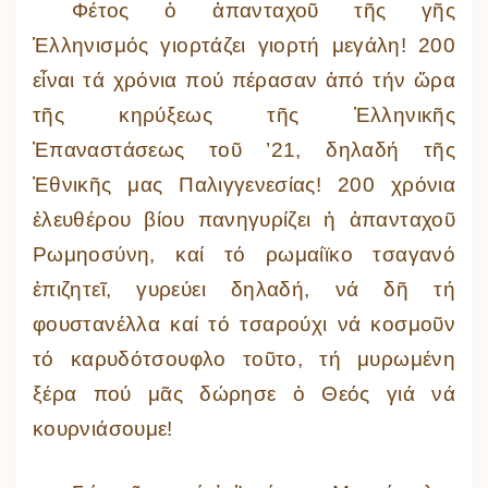
Φέτος ὁ ἁπανταχοῦ τῆς γῆς
Ἑλληνισμός γιορτάζει γιορτή μεγάλη! 200
εἶναι τά χρόνια πού πέρασαν ἀπό τήν ὥρα
τῆς κηρύξεως τῆς Ἑλληνικῆς
Ἐπαναστάσεως τοῦ ’21, δηλαδή τῆς
Ἐθνικῆς μας Παλιγγενεσίας! 200 χρόνια
ἐλευθέρου βίου πανηγυρίζει ἡ ἁπανταχοῦ
Ρωμηοσύνη, καί τό ρωμαίϊκο τσαγανό
ἐπιζητεῖ, γυρεύει δηλαδή, νά δῆ τή
φουστανέλλα καί τό τσαρούχι νά κοσμοῦν
τό καρυδότσουφλο τοῦτο, τή μυρωμένη
ξέρα πού μᾶς δώρησε ὁ Θεός γιά νά
κουρνιάσουμε!