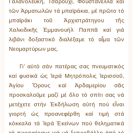
Γαλανόλευκη, Τσαρούχι, Φουστανέλλα καί
τῶν Ἀρματωλῶν τά μπαϊράκια, μέ πρῶτο τό
μπαϊράκι τοῦ Ἀρχιστράτηγου τῆς
Χαλκιδικῆς Ἐμμανουήλ Παππᾶ καί γιά
λιβάνι δοξαστικό διαλέξαμε τό αἷμα τῶν
Νεομαρτύρων μας.
Γι’ αὐτό σάν πατέρας σας πνευματικός
καί φυσικά ὡς Ἱερά Μητρόπολις Ἱερισσοῦ,
Ἁγίου Ὄρους καί Ἀρδαμερίου σᾶς
προσκαλοῦμε μαζί μέ ὅλο τό σπίτι σας νά
μετέχετε στήν Ἐκδήλωση αὐτή πού εἶναι
γιορτή ὡς προανεφέρθη καί τιμή στά
κόκκαλα τά Ἱερά Ἐκείνων πού θεληματικά
τά προσφέρανε γιά νά ξεπροβάλλη ἀπό τό