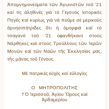
Ἀπομνημονεύματα τῶν Ἀγωνιστῶν τοῦ ’21
καί τίς ἀληθινές γιά τό Γεγονός ἱστορικές
Πηγές καί κυρίως γιά νά ποῦμε σέ μερικούς
ἀρνησιπάτριδες ὅτι ἡ ὀμορφιά καί τό
τσαγανό τοῦ ’21 ὑφανθήκανε στούς
Νάρθηκες καί στούς Τρούλλους τῶν Ἱερῶν
Μονῶν καί τῶν Ναῶν τῆς Ἐκκλησίας μας,
τῆς μάνας τοῦ Γένους.
Μέ πατρικές εὐχές καί εὐλογίες
Ο ΜΗΤΡΟΠΟΛΙΤΗΣ
†
Ὁ Ἱερισσοῦ, Ἁγίου Ὄρους καί
Ἀρδαμερίου