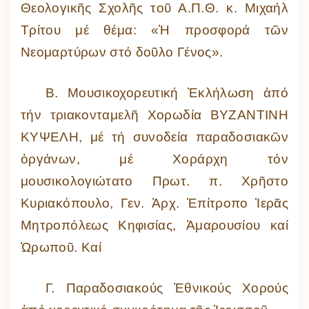
Θεολογικῆς Σχολῆς τοῦ Α.Π.Θ. κ. Μιχαήλ
Τρίτου μέ θέμα: «Ἡ προσφορά τῶν
Νεομαρτύρων στό δοῦλο Γένος».
Β. Μουσικοχορευτική Ἐκλήλωση ἀπό
τήν τριακονταμελῆ Χορωδία ΒΥΖΑΝΤΙΝΗ
ΚΥΨΕΛΗ, μέ τή συνοδεία παραδοσιακῶν
ὀργάνων, μέ Χοράρχη τόν
μουσικολογιώτατο Πρωτ. π. Χρῆστο
Κυριακόπουλο, Γεν. Ἀρχ. Ἐπίτροπο Ἱερᾶς
Μητροπόλεως Κηφισίας, Ἀμαρουσίου καί
Ὠρωποῦ. Καί
Γ. Παραδοσιακούς Ἐθνικούς Χορούς