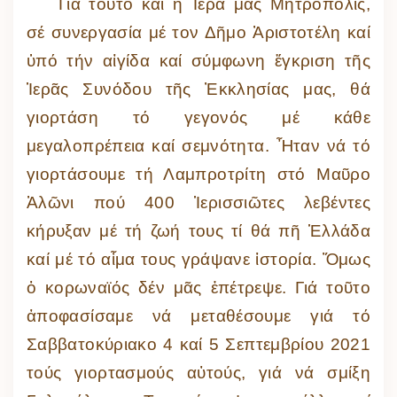
Γιά τοῦτο καί ἡ Ἱερά μας Μητρόπολις,
σέ συνεργασία μέ τον Δῆμο Ἀριστοτέλη καί
ὑπό τήν αἰγίδα καί σύμφωνη ἔγκριση τῆς
Ἱερᾶς Συνόδου τῆς Ἐκκλησίας μας, θά
γιορτάση τό γεγονός μέ κάθε
μεγαλοπρέπεια καί σεμνότητα. Ἦταν νά τό
γιορτάσουμε τή Λαμπροτρίτη στό Μαῦρο
Ἁλῶνι πού 400 Ἱερισσιῶτες λεβέντες
κήρυξαν μέ τή ζωή τους τί θά πῆ Ἑλλάδα
καί μέ τό αἷμα τους γράψανε ἱστορία. Ὅμως
ὁ κορωναϊός δέν μᾶς ἐπέτρεψε. Γιά τοῦτο
ἀποφασίσαμε νά μεταθέσουμε γιά τό
Σαββατοκύριακο 4 καί 5 Σεπτεμβρίου 2021
τούς γιορτασμούς αὐτούς, γιά νά σμίξη