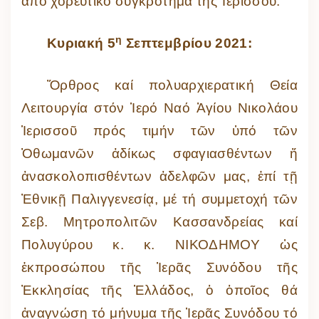
ἀπό χορευτικό συγκρότημα τῆς Ἱερισσοῦ.
η
Κυριακή 5
Σεπτεμβρίου 2021:
Ὄρθρος καί πολυαρχιερατική Θεία
Λειτουργία στόν Ἱερό Ναό Ἁγίου Νικολάου
Ἱερισσοῦ πρός τιμήν τῶν ὑπό τῶν
Ὀθωμανῶν ἀδίκως σφαγιασθέντων ἤ
ἀνασκολοπισθέντων ἀδελφῶν μας, ἐπί τῇ
Ἐθνικῇ Παλιγγενεσίᾳ, μέ τή συμμετοχή τῶν
Σεβ. Μητροπολιτῶν Κασσανδρείας καί
Πολυγύρου κ. κ. ΝΙΚΟΔΗΜΟΥ ὡς
ἐκπροσώπου τῆς Ἱερᾶς Συνόδου τῆς
Ἐκκλησίας τῆς Ἑλλάδος, ὁ ὁποῖος θά
ἀναγνώση τό μήνυμα τῆς Ἱερᾶς Συνόδου τό