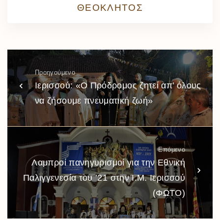
ΘΕΟΚΛΗΤΟΣ
Προηγούμενο
Ιερισσού: «Ο Πρόδρομος ζητεί απ’ όλους
να ζήσουμε πνευματική ζωή»
Επόμενο
Λαμπροί πανηγυρισμοί για την Εθνική
Παλιγγενεσία του ’21 στην Ι.Μ. Ιερισσού
(ΦΩΤΟ)