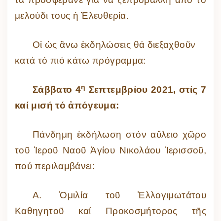
μελούδι τους ἡ Ἐλευθερία.
Οἱ ὡς ἂνω ἐκδηλώσεις θά διεξαχθοῦν
κατά τό πιό κάτω πρόγραμμα:
η
Σάββατο 4
Σεπτεμβρίου 2021, στίς 7
καί μισή τό ἀπόγευμα:
Πάνδημη ἐκδήλωση στόν αὔλειο χῶρο
τοῦ Ἱεροῦ Ναοῦ Ἁγίου Νικολάου Ἱερισσοῦ,
πού περιλαμβάνει:
Α. Ὁμιλία τοῦ Ἐλλογιμωτάτου
Καθηγητοῦ καί Προκοσμήτορος τῆς