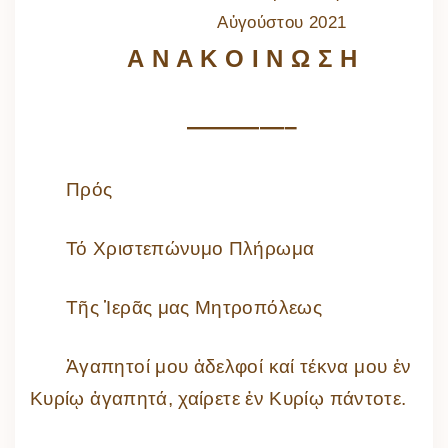
Αὐγούστου 2021
Α Ν Α Κ Ο Ι Ν Ω Σ Η
————–
Πρός
Τό Χριστεπώνυμο Πλήρωμα
Τῆς Ἱερᾶς μας Μητροπόλεως
Ἀγαπητοί μου ἀδελφοί καί τέκνα μου ἐν
Κυρίῳ ἀγαπητά, χαίρετε ἐν Κυρίῳ πάντοτε.