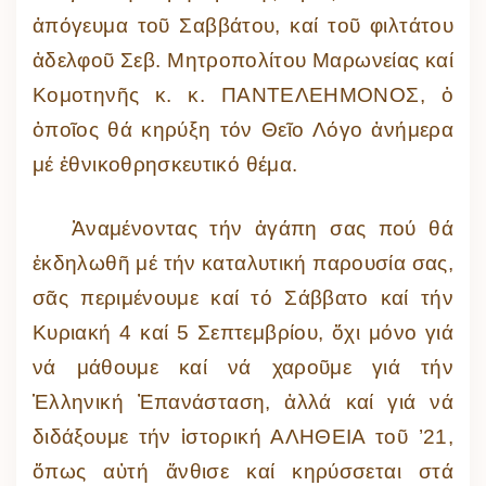
ἀπόγευμα τοῦ Σαββάτου, καί τοῦ φιλτάτου
ἀδελφοῦ Σεβ. Μητροπολίτου Μαρωνείας καί
Κομοτηνῆς κ. κ. ΠΑΝΤΕΛΕΗΜΟΝΟΣ, ὁ
ὁποῖος θά κηρύξη τόν Θεῖο Λόγο ἀνήμερα
μέ ἐθνικοθρησκευτικό θέμα.
Ἀναμένοντας τήν ἀγάπη σας πού θά
ἐκδηλωθῆ μέ τήν καταλυτική παρουσία σας,
σᾶς περιμένουμε καί τό Σάββατο καί τήν
Κυριακή 4 καί 5 Σεπτεμβρίου, ὄχι μόνο γιά
νά μάθουμε καί νά χαροῦμε γιά τήν
Ἑλληνική Ἐπανάσταση, ἀλλά καί γιά νά
διδάξουμε τήν ἱστορική ΑΛΗΘΕΙΑ τοῦ ’21,
ὅπως αὐτή ἄνθισε καί κηρύσσεται στά