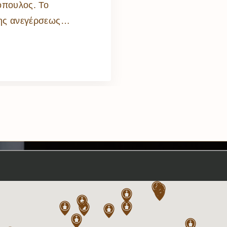
όπουλος. Το
της ανεγέρσεως
…