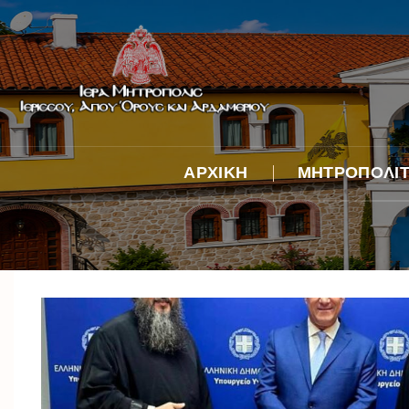
ΑΡΧΙΚΗ
ΜΗΤΡΟΠΟΛΙ
Βιογραφικό
Λόγος κατά τήν 
Ἐπίσκοπον χειρ
Ἐνθρονιστήριος
Φωτογραφικά
Στιγμιότυπα
Ἀφιέρωμα στόν
ἀείμνηστο Μητρ
κυρό Νικόδημο